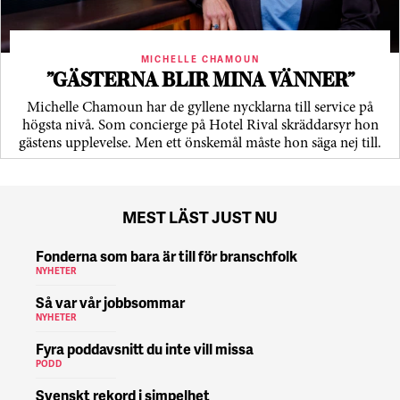
MICHELLE CHAMOUN
”GÄSTERNA BLIR MINA VÄNNER”
Michelle Chamoun har de gyllene nycklarna till service på
högsta nivå. Som concierge på Hotel Rival skräddarsyr hon
gästens upp­levelse. Men ett önskemål måste hon säga nej till.
MEST LÄST JUST NU
Fonderna som bara är till för branschfolk
NYHETER
Så var vår jobbsommar
NYHETER
Fyra poddavsnitt du inte vill missa
PODD
Svenskt rekord i simpelhet