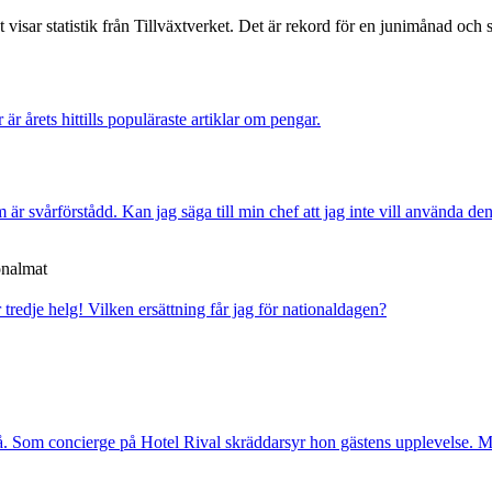
isar statistik från Tillväxtverket. Det är rekord för en junimånad och slå
r är årets hittills populäraste artiklar om pengar.
är svårförstådd. Kan jag säga till min chef att jag inte vill använda de
onalmat
r tredje helg!
Vilken ersättning får jag för nationaldagen?
. Som concierge på Hotel Rival skräddarsyr hon gästens upp­levelse. Me