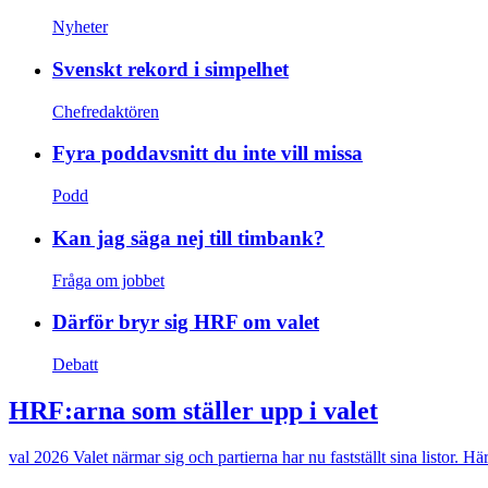
Nyheter
Svenskt rekord i simpelhet
Chefredaktören
Fyra poddavsnitt du inte vill missa
Podd
Kan jag säga nej till timbank?
Fråga om jobbet
Därför bryr sig HRF om valet
Debatt
HRF:arna som ställer upp i valet
val 2026
Valet närmar sig och partierna har nu fastställt sina listor. 