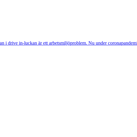
 i drive in-luckan är ett arbetsmiljöproblem. Nu under corona­pandemin s