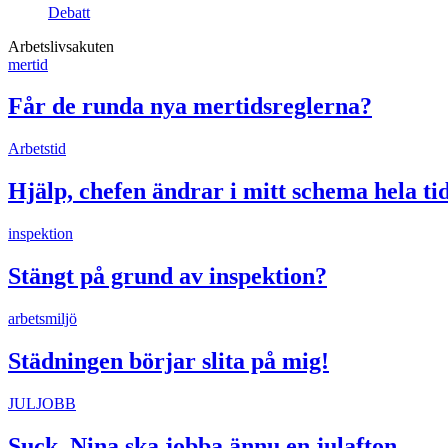
Debatt
Arbetslivsakuten
mertid
Får de runda nya mertidsreglerna?
Arbetstid
Hjälp, chefen ändrar i mitt schema hela ti
inspektion
Stängt på grund av inspektion?
arbetsmiljö
Städningen börjar slita på mig!
JULJOBB
Suck, Nina ska jobba ännu en julafton