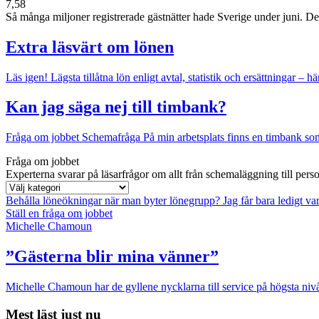
7,58
Så många miljoner registrerade gästnätter hade Sverige under juni. Det v
Extra läsvärt om lönen
Läs igen!
Lägsta tillåtna lön enligt avtal, statistik och ersättningar – hä
Kan jag säga nej till timbank?
Fråga om jobbet
Schemafråga
På min arbetsplats finns en timbank som 
Fråga om jobbet
Experterna svarar på läsarfrågor om allt från schemaläggning till pers
Behålla löneökningar när man byter lönegrupp?
Jag får bara ledigt va
Ställ en fråga om jobbet
Michelle Chamoun
”Gästerna blir mina vänner”
Michelle Chamoun har de gyllene nycklarna till service på högsta nivå
Mest läst just nu