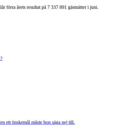
r förra årets resultat på 7 337 891 gästnätter i juni.
n?
n ett önskemål måste hon säga nej till.