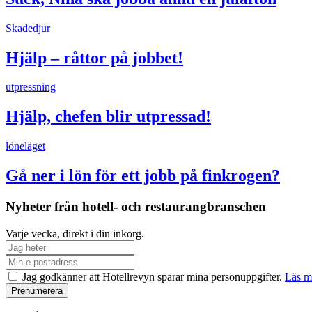
Skadedjur
Hjälp – råttor på jobbet!
utpressning
Hjälp, chefen blir utpressad!
löneläget
Gå ner i lön för ett jobb på finkrogen?
Nyheter från hotell- och restaurangbranschen
Varje vecka, direkt i din inkorg.
Jag godkänner att Hotellrevyn sparar mina personuppgifter.
Läs m