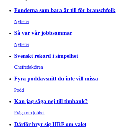
Fonderna som bara är till för branschfolk
Nyheter
Så var vår jobbsommar
Nyheter
Svenskt rekord i simpelhet
Chefredaktören
Fyra poddavsnitt du inte vill missa
Podd
Kan jag säga nej till timbank?
Fråga om jobbet
Därför bryr sig HRF om valet