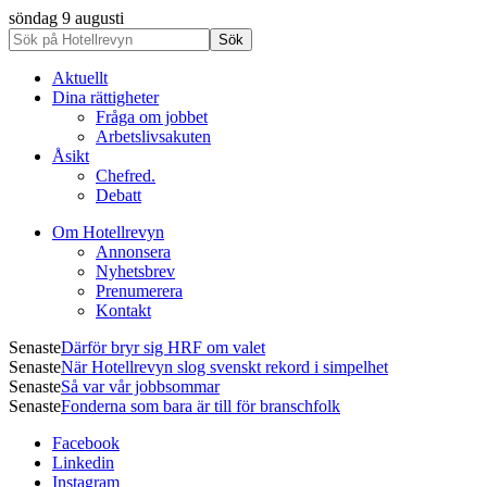
söndag 9 augusti
Aktuellt
Dina rättigheter
Fråga om jobbet
Arbetslivsakuten
Åsikt
Chefred.
Debatt
Om Hotellrevyn
Annonsera
Nyhetsbrev
Prenumerera
Kontakt
Senaste
Därför bryr sig HRF om valet
Senaste
När Hotellrevyn slog svenskt rekord i simpelhet
Senaste
Så var vår jobbsommar
Senaste
Fonderna som bara är till för branschfolk
Facebook
Linkedin
Instagram