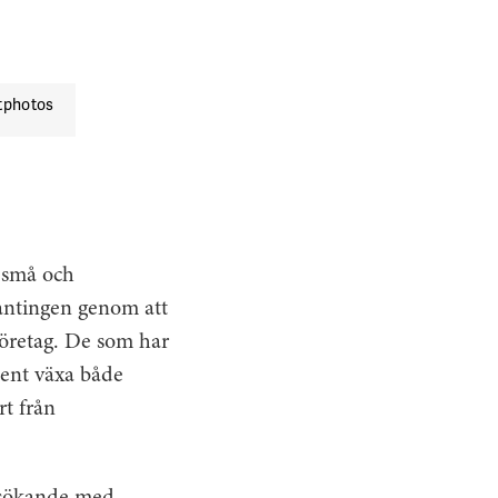
photos
a små och
 antingen genom att
 företag. De som har
ocent växa både
rt från