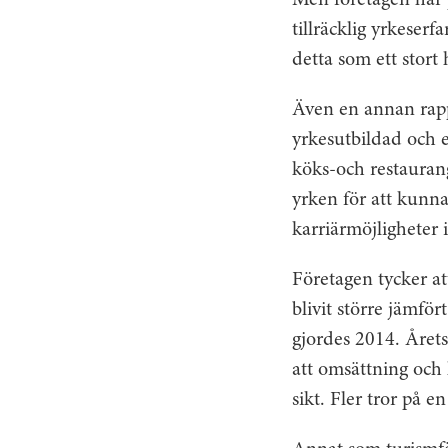
Men företagen har p
tillräcklig yrkeser
detta som ett stort 
Även en annan rappo
yrkesutbildad och e
köks-och restaurang
yrken för att kunna
karriärmöjligheter
Företagen tycker at
blivit större jämfö
gjordes 2014. Årets
att omsättning och
sikt. Fler tror på e