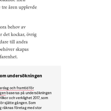
a sökande med
e tre åren upplevde
tora behov av
r det kockar, övrig
are till andra
 behöver skapas
farenhet.
 om undersökningen
ardag och framtid för
agen
baseras på undersökningen
illkor och verklighet 2017, som
ör sjätte gången. Som
g räknas företag med stor