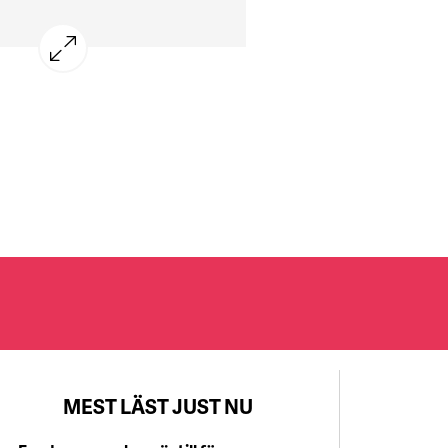
ll tillresta besökare och 28
essa finns inom hotell och
ranschen. Stora företag med 250
tällda ingår inte.
MEST LÄST JUST NU