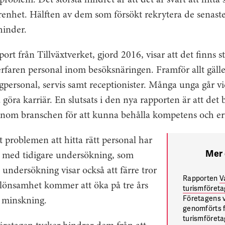
roblem. Det största hindret är att det är svårt att hitt
farenhet. Hälften av dem som försökt rekrytera de senast
hinder.
rt från Tillväxtverket, gjord 2016, visar att det finns s
rfaren personal inom besöksnäringen. Framför allt gälle
personal, servis samt receptionister. Många unga går vid
 göra karriär. En slutsats i den nya rapporten är att det
 inom branschen för att kunna behålla kompetens och er
t problemen att hitta rätt personal har
Mer
rt med tidigare undersökning, som
 undersökning visar också att färre tror
Rapporten
V
 lönsamhet kommer att öka på tre års
turismföret
Företagens v
n minskning.
genomförts f
turismföreta