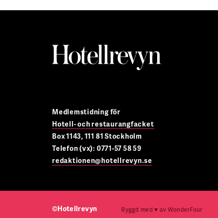
Medlemstidning för
Hotell- och restaurangfacket
Box 1143, 111 81 Stockholm
Telefon (vx): 0771-57 58 59
redaktionen@hotellrevyn.se
©Hotellrevyn
Byggd med
♥
av
WonderFour