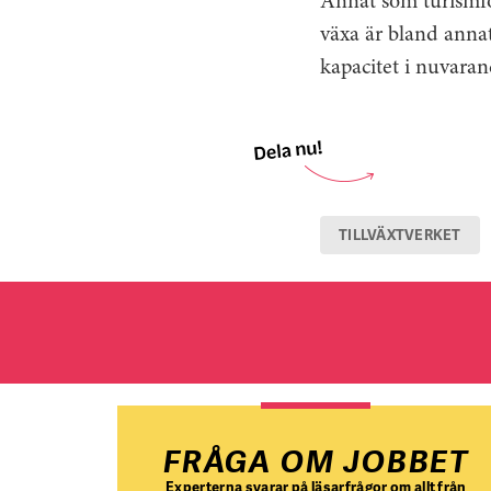
Annat som turismfö
växa är bland anna
kapacitet i nuvaran
TILLVÄXTVERKET
FRÅGA OM JOBBET
Experterna svarar på läsarfrågor om allt från