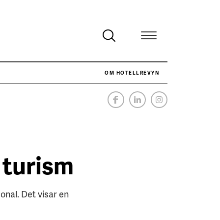
OM HOTELLREVYN
NÄR HOTELLREVYN SLOG SVENSKT REKORD I SIMPELHET
SENASTE
 turism
sonal. Det visar en