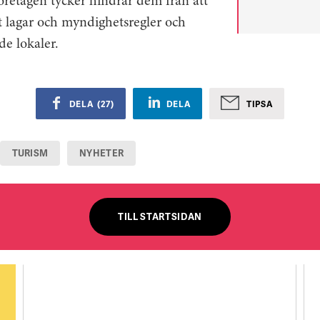
retagen tycker hindrar dem från att
försäljning ti
procent av d
t lagar och myndighetsregler och
restaurangb
de lokaler.
eller fler ans
DELA
(
27
)
DELA
TIPSA
TURISM
NYHETER
TILL STARTSIDAN