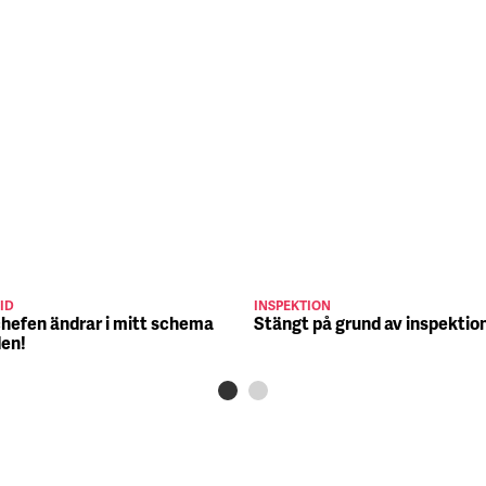
ID
INSPEKTION
chefen ändrar i mitt schema
Stängt på grund av inspektio
den!