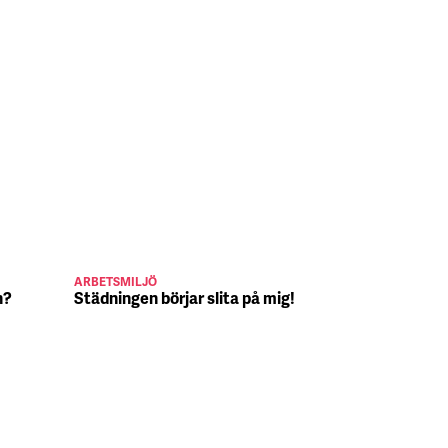
ARBETSMILJÖ
JULJOBB
n?
Städningen börjar slita på mig!
Suck, Nina 
julafton