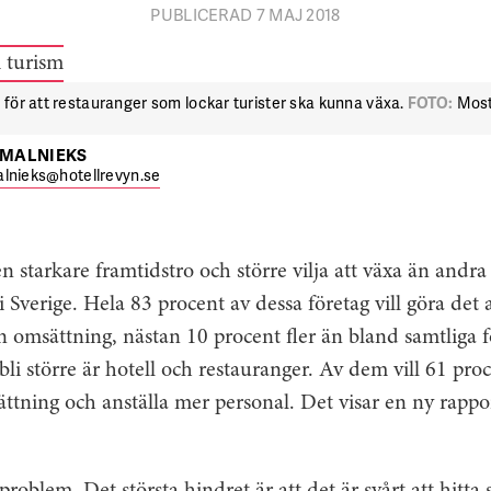
PUBLICERAD 7 MAJ 2018
för att restauranger som lockar turister ska kunna växa.
FOTO:
Most
TMALNIEKS
lnieks@hotellrevyn.se
n starkare framtidstro och större vilja att växa än andr
i Sverige. Hela 83 procent av dessa företag vill göra det
sin omsättning, nästan 10 procent fler än bland samtliga
 bli större är hotell och restauranger. Av dem vill 61 pr
tning och anställa mer personal. Det visar en ny rappo