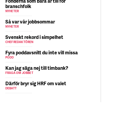
Fonderna som bara är till för
branschfolk
NYHETER
Så var vår jobbsommar
NYHETER
Svenskt rekord i simpelhet
CHEFREDAKTÖREN
Fyra poddavsnitt du inte vill missa
PODD
Kan jag säga nej till timbank?
FRÅGA OM JOBBET
Därför bryr sig HRF om valet
DEBATT