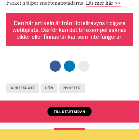
Facket hjälper snabbmatsstädarna.
Läs mer här >>
Den här artikeln är från Hotellrevyns tidigare
webbplats. Därför kan det till exempel saknas
bilder eller finnas länkar som inte fungerar.
ARBETSRÄTT
LÖN
NYHETER
TILL STARTSIDAN