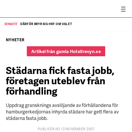
DÄRFÖR BRYR SIG HRF OM VALET
SENASTE
SE
NYHETER
Artikel från gamla Hotellrevyn.se
Städarna fick fasta jobb,
företagen uteblev från
förhandling
Uppdrag gransknings avslöjande av förhållandena för
hamburgerkedjornas inhyrda städare har gett flera av
städarna fasta jobb.
PUBLICERAD 13 NOVEMBER 2007