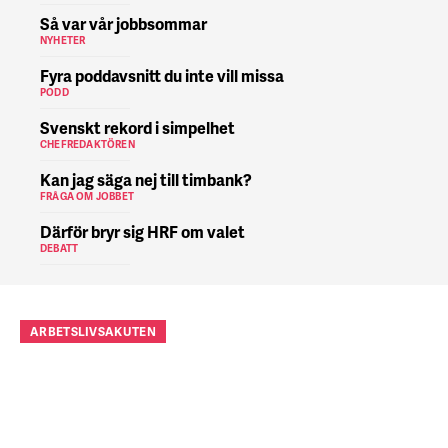
Så var vår jobbsommar
NYHETER
Fyra poddavsnitt du inte vill missa
PODD
Svenskt rekord i simpelhet
CHEFREDAKTÖREN
Kan jag säga nej till timbank?
FRÅGA OM JOBBET
Därför bryr sig HRF om valet
DEBATT
ARBETSLIVSAKUTEN