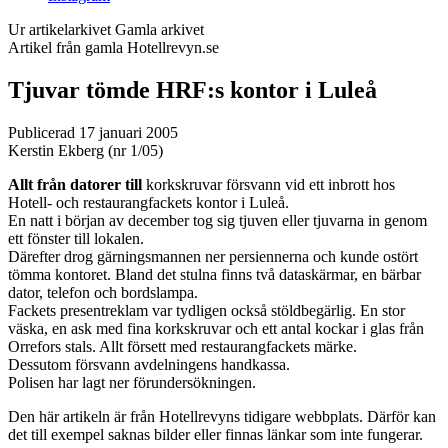
Ur artikelarkivet
Gamla arkivet
Artikel från gamla Hotellrevyn.se
Tjuvar tömde HRF:s kontor i Luleå
Publicerad 17 januari 2005
Kerstin Ekberg (nr 1/05)
Allt från datorer till
korkskruvar försvann vid ett inbrott hos
Hotell- och restaurangfackets kontor i Luleå.
En natt i början av december tog sig tjuven eller tjuvarna in genom
ett fönster till lokalen.
Därefter drog gärningsmannen ner persiennerna och kunde ostört
tömma kontoret. Bland det stulna finns två dataskärmar, en bärbar
dator, telefon och bordslampa.
Fackets presentreklam var tydligen också stöldbegärlig. En stor
väska, en ask med fina korkskruvar och ett antal kockar i glas från
Orrefors stals. Allt försett med restaurangfackets märke.
Dessutom försvann avdelningens handkassa.
Polisen har lagt ner förundersökningen.
Den här artikeln är från Hotellrevyns tidigare webbplats. Därför kan
det till exempel saknas bilder eller finnas länkar som inte fungerar.