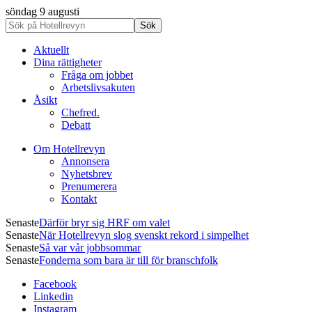
söndag 9 augusti
Aktuellt
Dina rättigheter
Fråga om jobbet
Arbetslivsakuten
Åsikt
Chefred.
Debatt
Om Hotellrevyn
Annonsera
Nyhetsbrev
Prenumerera
Kontakt
Senaste
Därför bryr sig HRF om valet
Senaste
När Hotellrevyn slog svenskt rekord i simpelhet
Senaste
Så var vår jobbsommar
Senaste
Fonderna som bara är till för branschfolk
Facebook
Linkedin
Instagram