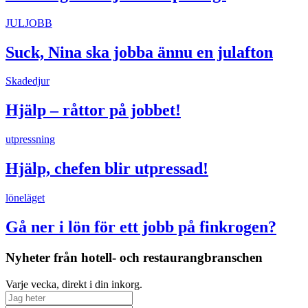
JULJOBB
Suck, Nina ska jobba ännu en julafton
Skadedjur
Hjälp – råttor på jobbet!
utpressning
Hjälp, chefen blir utpressad!
löneläget
Gå ner i lön för ett jobb på finkrogen?
Nyheter från hotell- och restaurangbranschen
Varje vecka, direkt i din inkorg.