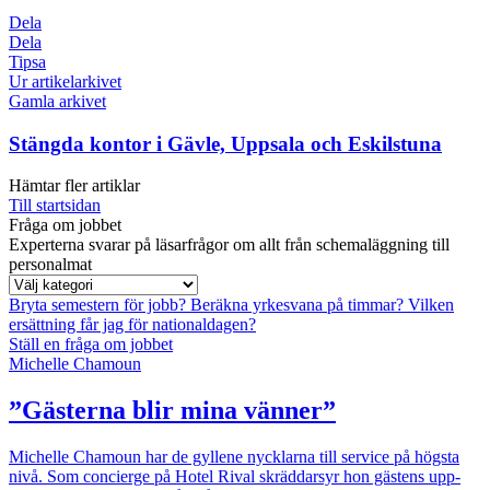
Dela
Dela
Tipsa
Ur artikelarkivet
Gamla arkivet
Stängda kontor i Gävle, Uppsala och Eskilstuna
Hämtar fler artiklar
Till startsidan
Fråga om jobbet
Experterna svarar på läsarfrågor om allt från schemaläggning till
personalmat
Bryta semestern för jobb?
Beräkna yrkesvana på timmar?
Vilken
ersättning får jag för nationaldagen?
Ställ en fråga om jobbet
Michelle Chamoun
”Gästerna blir mina vänner”
Michelle Chamoun har de gyllene nycklarna till service på högsta
nivå. Som concierge på Hotel Rival skräddarsyr hon gästens upp­