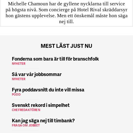
Michelle Chamoun har de gyllene nycklarna till service
på högsta nivå. Som concierge på Hotel Rival skräddarsyr
hon gästens upp­levelse. Men ett önskemål måste hon säga
nej till.
MEST LÄST JUST NU
Fonderna som bara är till för branschfolk
NYHETER
Så var vår jobbsommar
NYHETER
Fyra poddavsnitt du inte vill missa
PODD
Svenskt rekord i simpelhet
CHEFREDAKTÖREN
Kan jag säga nej till timbank?
FRÅGA OM JOBBET