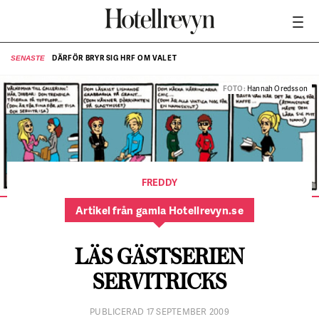
DÄRFÖR BRYR SIG HRF OM VALET
SENASTE
SE
FOTO:
Hannah Oredsson
FREDDY
Artikel från gamla Hotellrevyn.se
LÄS GÄSTSERIEN
SERVITRICKS
PUBLICERAD 17 SEPTEMBER 2009