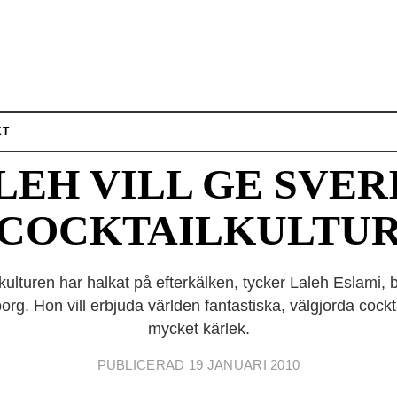
PORTRÄTTET
Artikel från gamla Hotellrevyn.se
KT
LEH VILL GE SVER
COCKTAILKULTU
ulturen har halkat på efterkälken, tycker Laleh Eslami,
org. Hon vill erbjuda världen fantastiska, välgjorda coc
mycket kärlek.
PUBLICERAD 19 JANUARI 2010