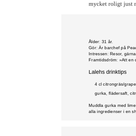
mycket roligt just 
Ålder:
31 år.
Gör:
Är barchef på Peac
Intressen:
Resor, gärna 
Framtidsdröm:
»Att en 
Lalehs drinktips
4 cl citrongräs/grape
gurka, flädersaft, cit
Muddla gurka med limeb
alla ingredienser i en 