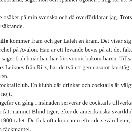
ite osäker på min svenska och då överförklarar jag. Trots 
ursäktande.
ille
kommer fram och ger Laleh en kram. Det visar sig
hef på Avalon. Han är ett levande bevis på att det fakt
, säger Laleh när han har försvunnit bakom baren. Til
az Leiknes från Ritz, har de två ett gemensamt korståg:
ren.
 cocktailclub. En klubb där drinkar och cocktails är välgj
 nöjt.
ngefär en gång i månaden serverar de cocktails tillver
r fått namnet Blind tiger, efter de amerikanska svartkl
 1900-talet. De fick ofta kodnamn efter de sevärdheter, 
a täckmantel.