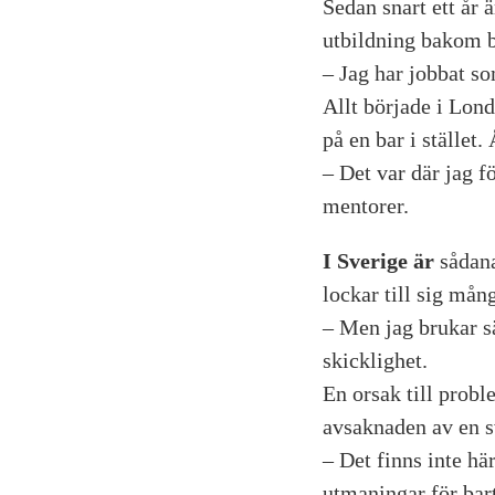
Sedan snart ett år 
utbildning bakom b
– Jag har jobbat so
Allt började i Lond
på en bar i stället. 
– Det var där jag f
mentorer.
I Sverige är
sådana
lockar till sig mån
– Men jag brukar sä
skicklighet.
En orsak till probl
avsaknaden av en s
– Det finns inte här
utmaningar för bart