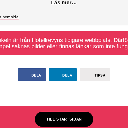
Läs mer…
bs hemsida
keln är från Hotellrevyns tidigare webbplats. Därför
pel saknas bilder eller finnas länkar som inte fung
DELA
DELA
TIPSA
TILL STARTSIDAN