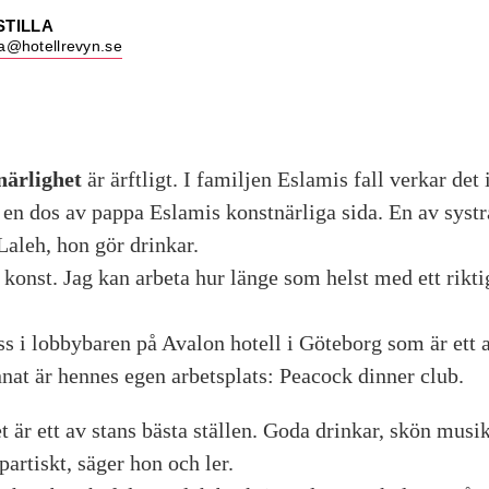
STILLA
lla@hotellrevyn.se
närlighet
är ärftligt. I familjen Eslamis fall verkar det i
t en dos av pappa Eslamis konstnärliga sida. En av syst
Laleh, hon gör drinkar.
konst. Jag kan arbeta hur länge som helst med ett rikti
oss i lobbybaren på Avalon hotell i Göteborg som är ett 
nnat är hennes egen arbetsplats: Peacock dinner club.
t är ett av stans bästa ställen. Goda drinkar, skön musik
 partiskt, säger hon och ler.