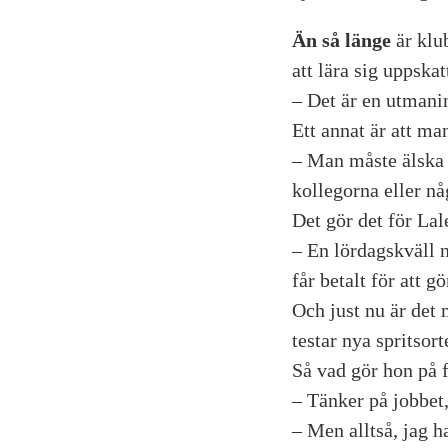
Än så länge
är klub
att lära sig uppskat
– Det är en utmanin
Ett annat är att man
– Man måste älska si
kollegorna eller nå
Det gör det för Lal
– En lördagskväll n
får betalt för att gö
Och just nu är det
testar nya spritsor
Så vad gör hon på f
– Tänker på jobbet
– Men alltså, jag ha