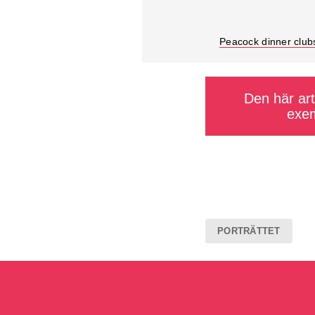
Peacock dinner clu
Den här arti
exem
PORTRÄTTET