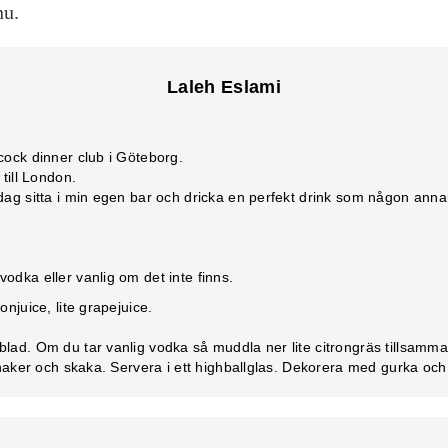
nu.
Laleh Eslami
ock dinner club i Göteborg.
till London.
dag sitta i min egen bar och dricka en perfekt drink som någon annan
vodka eller vanlig om det inte finns.
ronjuice, lite grapejuice.
lad. Om du tar vanlig vodka så muddla ner lite citrongräs tillsamm
shaker och skaka. Servera i ett highballglas. Dekorera med gurka och