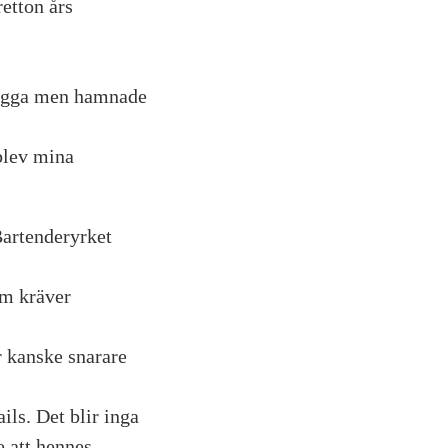
retton års
 plugga men hamnade
 blev mina
 Bartenderyrket
om kräver
r kanske snarare
ils. Det blir inga
e att hennes