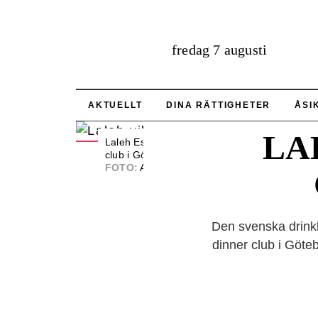
fredag 7 augusti
AKTUELLT
DINA RÄTTIGHETER
ÅSI
LA
Laleh Eslami, barchef på Peacock dinner
club i Göteborg.
FOTO:
Anna-Lena Lundqvist
Den svenska drinkk
dinner club i Göteb