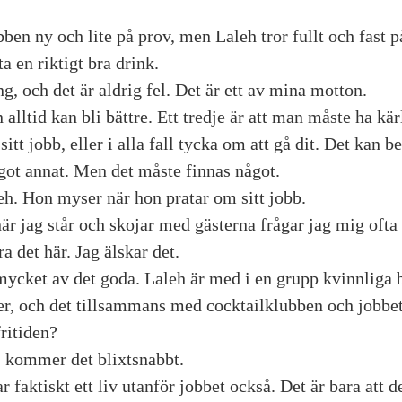
ben ny och lite på prov, men Laleh tror fullt och fast 
ta en riktigt bra drink.
g, och det är aldrig fel. Det är ett av mina motton.
 alltid kan bli bättre. Ett tredje är att man måste ha kärl
tt jobb, eller i alla fall tycka om att gå dit. Det kan be
got annat. Men det måste finnas något.
eh. Hon myser när hon pratar om sitt jobb.
är jag står och skojar med gästerna frågar jag mig ofta
ra det här. Jag älskar det.
 mycket av det goda. Laleh är med i en grupp kvinnliga
ter, och det tillsammans med cocktailklubben och jobbet
ritiden?
, kommer det blixtsnabbt.
r faktiskt ett liv utanför jobbet också. Det är bara att d