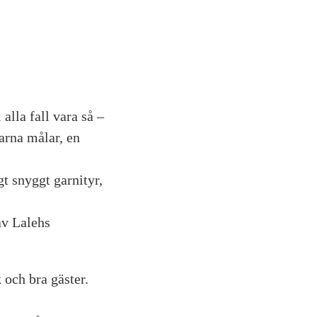
 alla fall vara så –
rarna målar, en
gt snyggt garnityr,
av Lalehs
 och bra gäster.