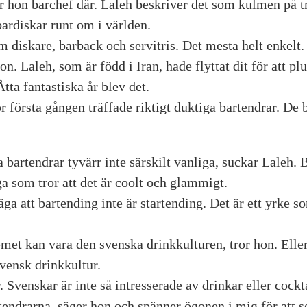
är hon barchef där. Laleh beskriver det som kulmen på t
ardiskar runt om i världen.
m diskare, barback och servitris. Det mesta helt enkelt.
on. Laleh, som är född i Iran, hade flyttat dit för att
Åtta ­fantastiska år blev det.
ör första gången träffade riktigt duktiga bartendrar. De
 bartendrar ­tyvärr inte särskilt vanliga, suckar Laleh.
ga som tror att det är coolt och glammigt.
ga att bartending inte är startending. Det är ett yrke s
emet kan vara den svenska drinkkulturen, tror hon. Elle
vensk drinkkultur.
. Svenskar är inte så intresserade av drinkar eller cockta
endrarna, säger hon och spänner ögonen i mig för att s