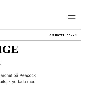
OM HOTELLREVYN
IGE
R
 barchef på Peacock
ktails, kryddade med