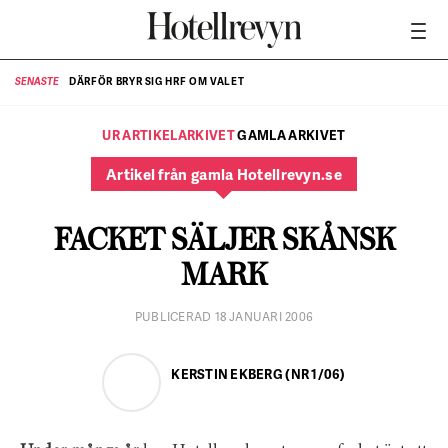
DÄRFÖR BRYR SIG HRF OM VALET
SENASTE
SE
UR ARTIKELARKIVET
GAMLA ARKIVET
Artikel från gamla Hotellrevyn.se
FACKET SÄLJER SKÅNSK
MARK
PUBLICERAD 18 JANUARI 2006
KERSTIN EKBERG (NR 1/06)