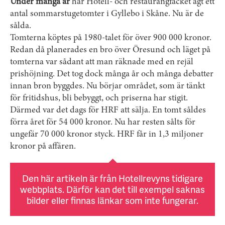
Under många år
har Hotell- och restaurangfacket ägt ett
antal sommarstugetomter i Gyllebo i Skåne. Nu är de
sålda.
Tomterna köptes på 1980-talet för över 900 000 kronor.
Redan då planerades en bro över Öresund och läget på
tomterna var sådant att man räknade med en rejäl
prishöjning. Det tog dock många år och många debatter
innan bron byggdes. Nu börjar området, som är tänkt
för fritidshus, bli bebyggt, och priserna har stigit.
Därmed var det dags för HRF att sälja. En tomt såldes
förra året för 54 000 kronor. Nu har resten sålts för
ungefär 70 000 kronor styck. HRF får in 1,3 miljoner
kronor på affären.
Den här artikeln är från Hotellrevyns tidigare
webbplats. Därför kan det till exempel saknas
bilder eller finnas länkar som inte fungerar.