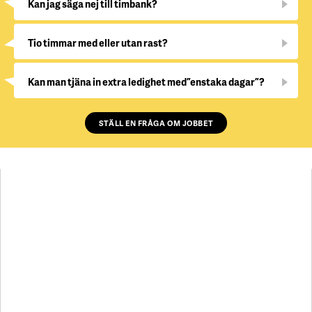
Kan jag säga nej till timbank?
Tio timmar med eller utan rast?
Kan man tjäna in extra ledighet med ”enstaka dagar”?
STÄLL EN FRÅGA OM JOBBET