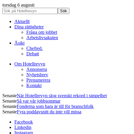
torsdag 6 augusti
Aktuellt
Dina rättigheter
Fråga om jobbet
Arbetslivsakuten
Åsikt
Chefred.
Debatt
Om Hotellrevyn
Annonsera
Nyhetsbrev
Prenumerera
Kontakt
Senaste
När Hotellrevyn slog svenskt rekord i simpelhet
Senaste
Så var vår jobbsommar
Senaste
Fonderna som bara är till för branschfolk
Senaste
Fyra poddavsnitt du inte vill missa
Facebook
Linkedin
Instagram