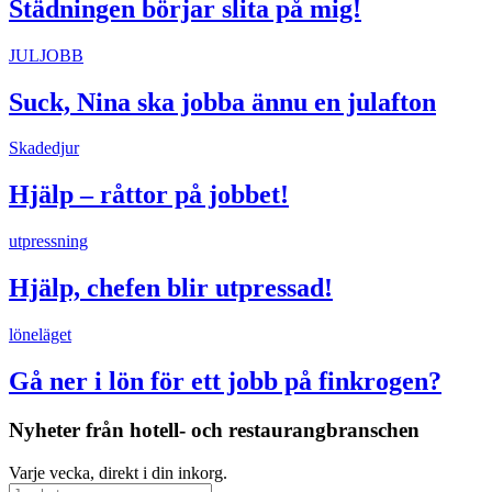
Städningen börjar slita på mig!
JULJOBB
Suck, Nina ska jobba ännu en julafton
Skadedjur
Hjälp – råttor på jobbet!
utpressning
Hjälp, chefen blir utpressad!
löneläget
Gå ner i lön för ett jobb på finkrogen?
Nyheter från hotell- och restaurangbranschen
Varje vecka, direkt i din inkorg.