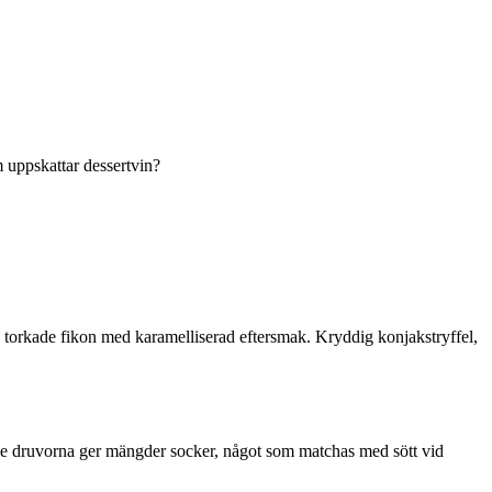
om uppskattar dessertvin?
ch torkade fikon med karamelliserad eftersmak. Kryddig konjakstryffel,
torkade druvorna ger mängder socker, något som matchas med sött vid