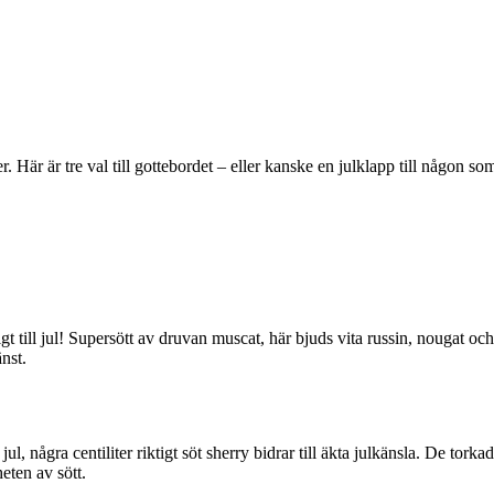
aker. Här är tre val till gottebordet – eller kanske en julklapp till någon s
t till jul! Supersött av druvan muscat, här bjuds vita russin, nougat o
änst.
l jul, några centiliter riktigt söt sherry bidrar till äkta julkänsla. De 
eten av sött.