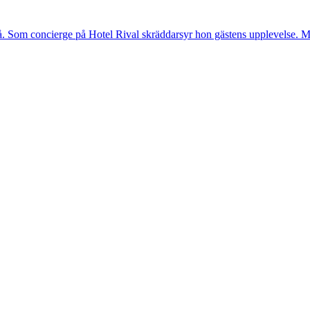
. Som concierge på Hotel Rival skräddarsyr hon gästens upp­levelse. Me