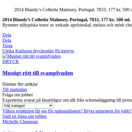
2014 Blandy’s Colheita Malmsey, Portugal, 7833, 177 kr, 500 
2014 Blandy’s Colheita Malmsey, Portugal, 7833, 177 kr, 500 ml.
Rymmer stiltypiska toner av torkade apelsinskal, melass och mörk cho
Dela
Dela
Tipsa
Ulrika Karlsson dryckestips
På menyn
DRYCK
Mustigt rött till svampfynden
Hämtar fler artiklar
Till startsidan
Fråga om jobbet
Experterna svarar på läsarfrågor om allt från schemaläggning till pers
Vilken ersättning får jag för nationaldagen?
Bryta semestern för jobb
Ställ en fråga om jobbet
Michelle Chamoun