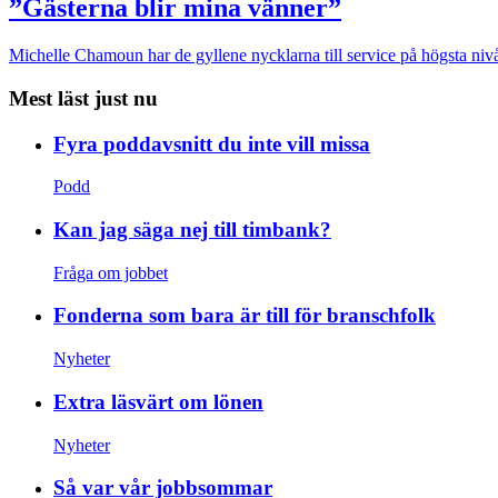
”Gästerna blir mina vänner”
Michelle Chamoun har de gyllene nycklarna till service på högsta nivå
Mest läst just nu
Fyra poddavsnitt du inte vill missa
Podd
Kan jag säga nej till timbank?
Fråga om jobbet
Fonderna som bara är till för branschfolk
Nyheter
Extra läsvärt om lönen
Nyheter
Så var vår jobbsommar