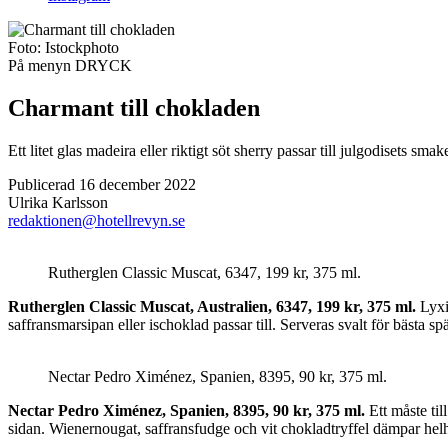
Foto:
Istockphoto
På menyn
DRYCK
Charmant till chokladen
Ett litet glas madeira eller riktigt söt sherry passar till julgodisets sm
Publicerad 16 december 2022
Ulrika Karlsson
redaktionen@hotellrevyn.se
Rutherglen Classic Muscat, 6347, 199 kr, 375 ml.
Rutherglen Classic Muscat, Australien, 6347, 199 kr, 375 ml.
Lyxig
saffransmarsipan eller ischoklad passar till. Serveras svalt för bästa sp
Nectar Pedro Ximénez, Spanien, 8395, 90 kr, 375 ml.
Nectar Pedro Ximénez, Spanien, 8395, 90 kr, 375 ml.
Ett måste til
sidan. Wienernougat, saffransfudge och vit chokladtryffel dämpar helh