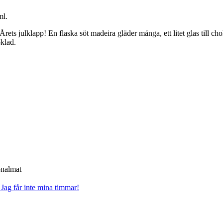
ml.
Årets julklapp! En flaska söt madeira gläder många, ett litet glas till c
klad.
onalmat
?
Jag får inte mina timmar!