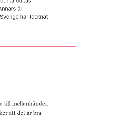
et har odlats
 Annars är
 Sverige har tecknat
te till mellanhänder.
er att det är bra