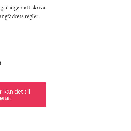
gar ingen att skriva
angfackets regler
?
 kan det till
erar.