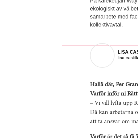
På kafékedjan Wayne
ekologiskt av välbe
samarbete med facke
kollektivavtal.
LISA CA
lisa.casti
Hallå där, Per Gran
Varför inför ni Rät
– Vi vill lyfta upp 
Då kan arbetarna oc
att ta ansvar om m
Varför är det så få