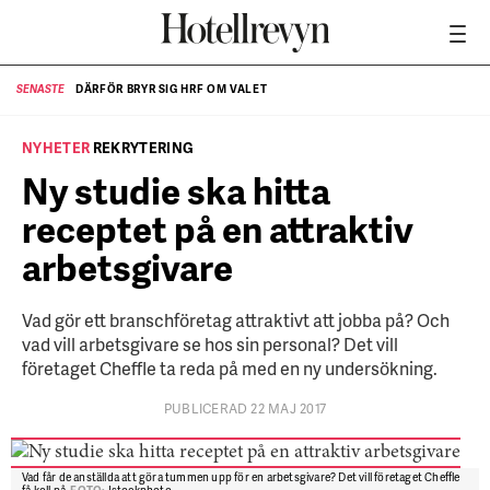
DÄRFÖR BRYR SIG HRF OM VALET
SENASTE
SE
NYHETER
REKRYTERING
Ny studie ska hitta
receptet på en attraktiv
arbetsgivare
Vad gör ett branschföretag attraktivt att jobba på? Och
vad vill arbetsgivare se hos sin personal? Det vill
företaget Cheffle ta reda på med en ny undersökning.
PUBLICERAD 22 MAJ 2017
Vad får de anställda att göra tummen upp för en arbetsgivare? Det vill företaget Cheffle