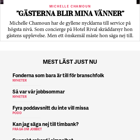
MICHELLE CHAMOUN
”GÄSTERNA BLIR MINA VÄNNER”
Michelle Chamoun har de gyllene nycklarna till service på
högsta nivå. Som concierge på Hotel Rival skräddarsyr hon
gästens upp­levelse. Men ett önskemål måste hon säga nej till.
MEST LÄST JUST NU
Fonderna som bara är till för branschfolk
NYHETER
Så var vår jobbsommar
NYHETER
Fyra poddavsnitt du inte vill missa
PODD
Kan jag säga nej till timbank?
FRÅGA OM JOBBET