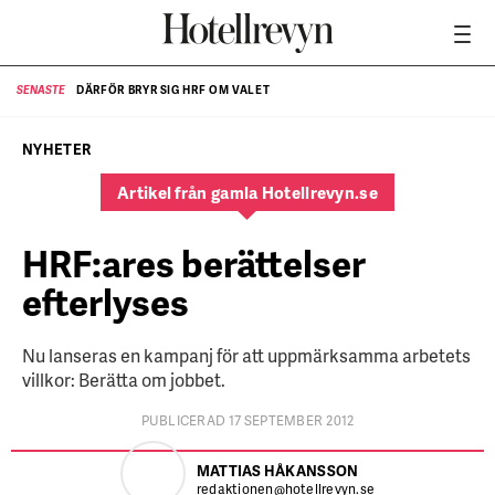
DÄRFÖR BRYR SIG HRF OM VALET
SENASTE
SE
NYHETER
Artikel från gamla Hotellrevyn.se
HRF:ares berättelser
efterlyses
Nu lanseras en kampanj för att uppmärksamma arbetets
villkor: Berätta om jobbet.
PUBLICERAD 17 SEPTEMBER 2012
MATTIAS HÅKANSSON
redaktionen@hotellrevyn.se