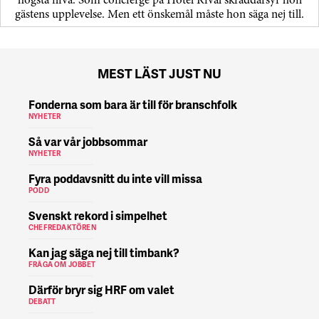
högsta nivå. Som concierge på Hotel Rival skräddarsyr hon
gästens upp­levelse. Men ett önskemål måste hon säga nej till.
MEST LÄST JUST NU
Fonderna som bara är till för branschfolk
NYHETER
Så var vår jobbsommar
NYHETER
Fyra poddavsnitt du inte vill missa
PODD
Svenskt rekord i simpelhet
CHEFREDAKTÖREN
Kan jag säga nej till timbank?
FRÅGA OM JOBBET
Därför bryr sig HRF om valet
DEBATT