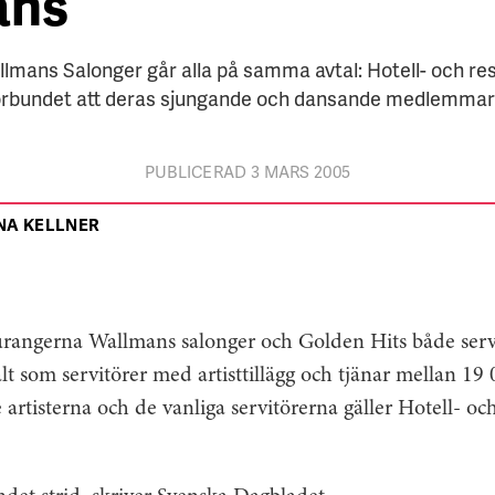
ans
llmans Salonger går alla på samma avtal: Hotell- och re
förbundet att deras sjungande och dansande medlemmar 
PUBLICERAD 3 MARS 2005
NA KELLNER
aurangerna Wallmans salonger och Golden Hits både serv
lt som servitörer med artisttillägg och tjänar mellan 19
rtisterna och de vanliga servitörerna gäller Hotell- oc