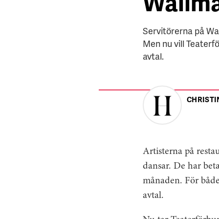
Wallm
Servitörerna på Wa
Men nu vill Teater
avtal.
CHRISTI
Artisterna på rest
dansar. De har beta
månaden. För både a
avtal.