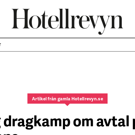
T
Artikel från gamla Hotellrevyn.se
g dragkamp om avtal 