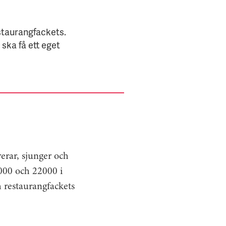
staurangfackets.
ska få ett eget
erar, sjunger och
 000 och 22000 i
h restaurangfackets