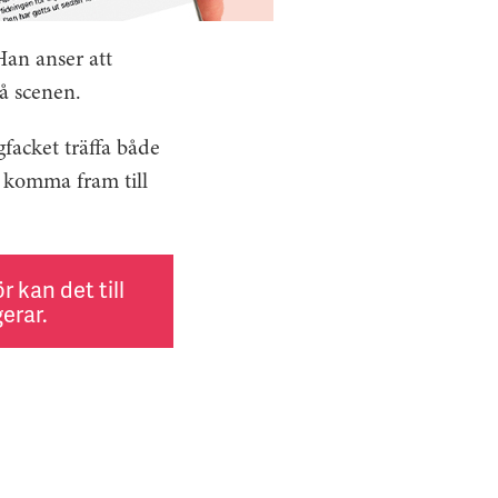
Han anser att
på scenen.
gfacket träffa både
t komma fram till
 kan det till
erar.