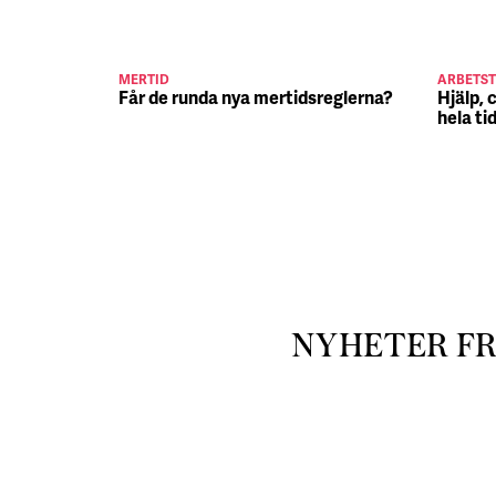
MERTID
ARBETST
Får de runda nya mertidsreglerna?
Hjälp, 
hela ti
NYHETER F