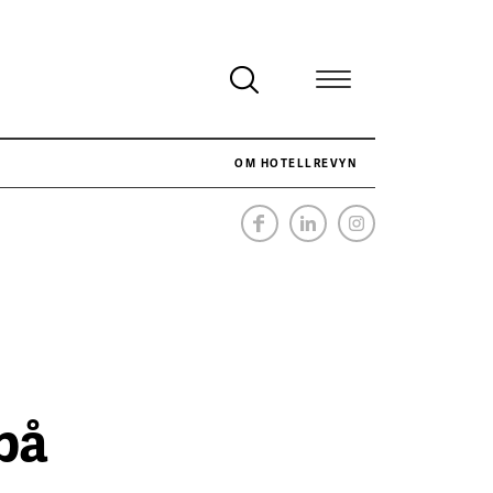
OM HOTELLREVYN
NÄR HOTELLREVYN SLOG SVENSKT REKORD I SIMPELHET
SENASTE
på