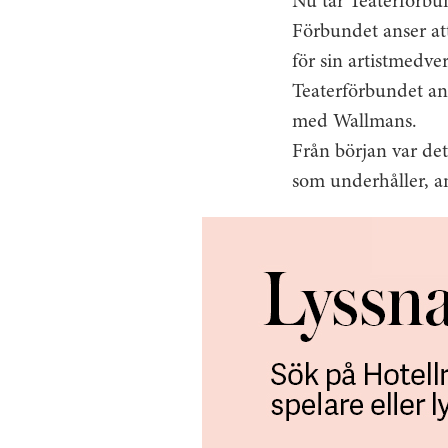
Nu tar Teaterförbun
Förbundet anser att
för sin artistmedve
Teaterförbundet anse
med Wallmans.
Från början var de
som underhåller, a