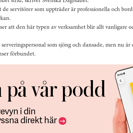
det strid, skriver Svenska Dagbladet.
 de servitörer som uppträder är professionella och borde
rkan.
r att den här typen av verksamhet blir allt vanligare och
t serveringspersonal som sjöng och dansade, men nu är d
nser förbundet.