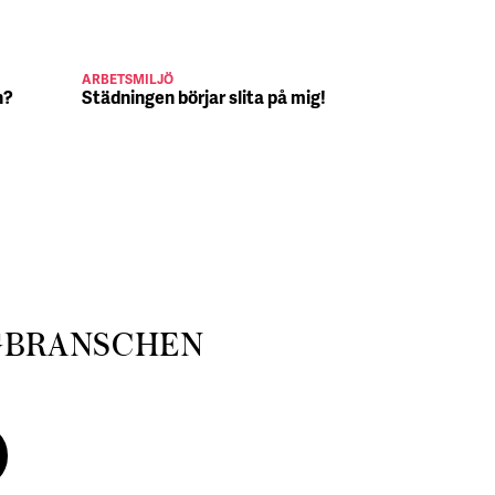
ARBETSMILJÖ
JULJOBB
n?
Städningen börjar slita på mig!
Suck, Nina 
julafton
GBRANSCHEN