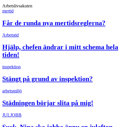
Arbetslivsakuten
mertid
Får de runda nya mertidsreglerna?
Arbetstid
Hjälp, chefen ändrar i mitt schema hela
tiden!
inspektion
Stängt på grund av inspektion?
arbetsmiljö
Städningen börjar slita på mig!
JULJOBB
Suck, Nina ska jobba ännu en julafton