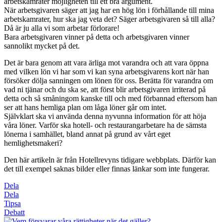
arbetskamrater möjligheten till ett bra argument.
När arbetsgivaren säger att jag har en hög lön i förhållande till mina
arbetskamrater, hur ska jag veta det? Säger arbetsgivaren så till alla?
Då är ju alla vi som arbetar förlorare!
Bara arbetsgivaren vinner på detta och arbetsgivaren vinner
sannolikt mycket på det.
Det är bara genom att vara ärliga mot varandra och att vara öppna
med vilken lön vi har som vi kan syna arbetsgivarens kort när han
försöker dölja sanningen om lönen för oss. Berätta för varandra om
vad ni tjänar och du ska se, att först blir arbetsgivaren irriterad på
detta och så småningom kanske till och med förbannad eftersom han
ser att hans hemliga plan om låga löner går om intet.
Självklart ska vi använda denna nyvunna information för att höja
våra löner. Varför ska hotell- och restaurang­arbetare ha de sämsta
lönerna i samhället, bland annat på grund av vårt eget
hemlighetsmakeri?
Den här artikeln är från Hotellrevyns tidigare webbplats. Därför kan
det till exempel saknas bilder eller finnas länkar som inte fungerar.
Dela
Dela
Tipsa
Debatt