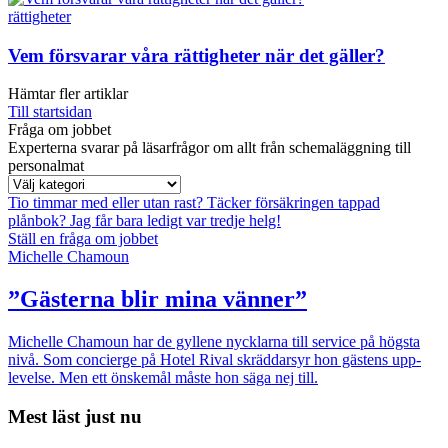
rättigheter
Vem försvarar våra rättigheter när det gäller?
Hämtar fler artiklar
Till startsidan
Fråga om jobbet
Experterna svarar på läsarfrågor om allt från schemaläggning till
personalmat
Tio timmar med eller utan rast?
Täcker försäkringen tappad
plånbok?
Jag får bara ledigt var tredje helg!
Ställ en fråga om jobbet
Michelle Chamoun
”Gästerna blir mina vänner”
Michelle Chamoun har de gyllene nycklarna till service på högsta
nivå. Som concierge på Hotel Rival skräddarsyr hon gästens upp­
levelse. Men ett önskemål måste hon säga nej till.
Mest läst just nu