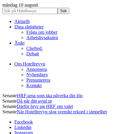
måndag 10 augusti
Aktuellt
Dina rättigheter
Fråga om jobbet
Arbetslivsakuten
Åsikt
Chefred.
Debatt
Om Hotellrevyn
Annonsera
Nyhetsbrev
Prenumerera
Kontakt
Senaste
HRF:arna som ska påverka din lön
Senaste
Då går ditt avtal ut
Senaste
Därför bryr sig HRF om valet
Senaste
När Hotellrevyn slog svenskt rekord i simpelhet
Facebook
Linkedin
Instagram