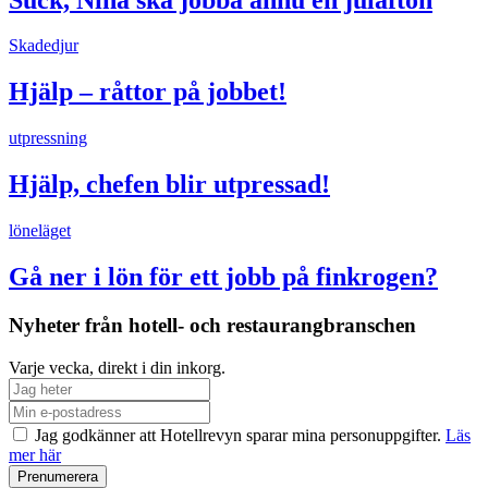
Skadedjur
Hjälp – råttor på jobbet!
utpressning
Hjälp, chefen blir utpressad!
löneläget
Gå ner i lön för ett jobb på finkrogen?
Nyheter från hotell- och restaurangbranschen
Varje vecka, direkt i din inkorg.
Jag godkänner att Hotellrevyn sparar mina personuppgifter.
Läs
mer här