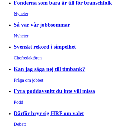
Fonderna som bara är till för branschfolk
Nyheter
Så var vår jobbsommar
Nyheter
Svenskt rekord i simpelhet
Chefredaktören
Kan jag säga nej till timbank?
Fråga om jobbet
Fyra poddavsnitt du inte vill missa
Podd
Därför bryr sig HRF om valet
Debatt