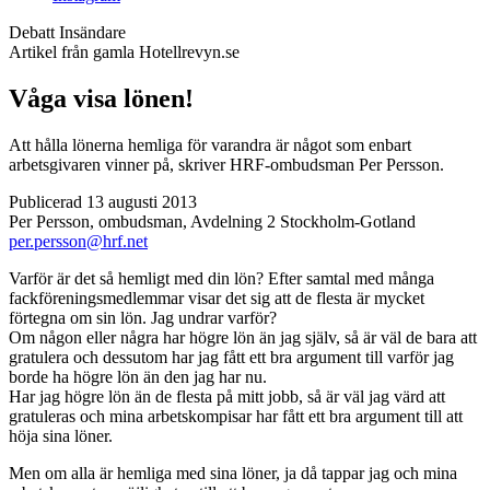
Debatt
Insändare
Artikel från gamla Hotellrevyn.se
Våga visa lönen!
Att hålla lönerna hemliga för varandra är något som enbart
arbetsgivaren vinner på, skriver HRF-ombudsman Per Persson.
Publicerad 13 augusti 2013
Per Persson, ombudsman, Avdelning 2 Stockholm-Gotland
per.persson@hrf.net
Varför är det så hemligt med din lön? Efter samtal med många
fackföreningsmedlemmar visar det sig att de flesta är mycket
förtegna om sin lön. Jag undrar varför?
Om någon eller några har högre lön än jag själv, så är väl de bara att
gratulera och dessutom har jag fått ett bra argument till varför jag
borde ha högre lön än den jag har nu.
Har jag högre lön än de flesta på mitt jobb, så är väl jag värd att
gratuleras och mina arbetskompisar har fått ett bra argument till att
höja sina löner.
Men om alla är hemliga med sina löner, ja då tappar jag och mina