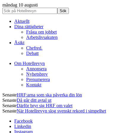
måndag 10 augusti
Aktuellt
Dina rättigheter
Fråga om jobbet
Arbetslivsakuten
Åsikt
Chefred.
Debatt
Om Hotellrevyn
Annonsera
Nyhetsbrev
Prenumerera
Kontakt
Senaste
HRF:arna som ska påverka din lön
Senaste
Då går ditt avtal ut
Senaste
Därför bryr sig HRF om valet
Senaste
När Hotellrevyn slog svenskt rekord i simpelhet
Facebook
Linkedin
Instagram