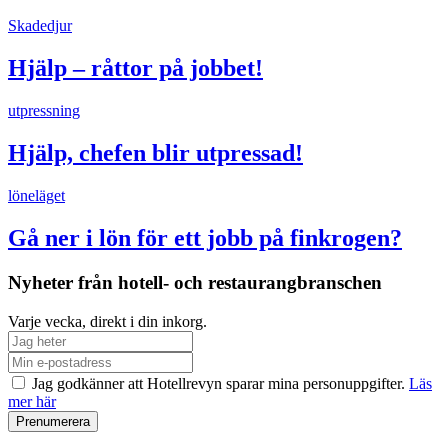
Skadedjur
Hjälp – råttor på jobbet!
utpressning
Hjälp, chefen blir utpressad!
löneläget
Gå ner i lön för ett jobb på finkrogen?
Nyheter från hotell- och restaurangbranschen
Varje vecka, direkt i din inkorg.
Jag godkänner att Hotellrevyn sparar mina personuppgifter.
Läs
mer här