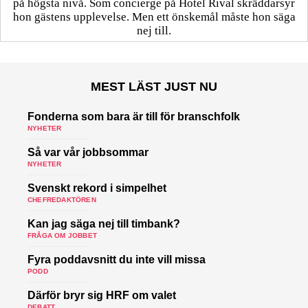
på högsta nivå. Som concierge på Hotel Rival skräddarsyr
hon gästens upp­levelse. Men ett önskemål måste hon säga
nej till.
MEST LÄST JUST NU
Fonderna som bara är till för branschfolk
NYHETER
Så var vår jobbsommar
NYHETER
Svenskt rekord i simpelhet
CHEFREDAKTÖREN
Kan jag säga nej till timbank?
FRÅGA OM JOBBET
Fyra poddavsnitt du inte vill missa
PODD
Därför bryr sig HRF om valet
DEBATT