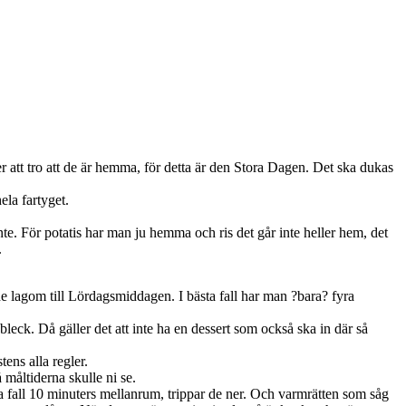
att tro att de är hemma, för detta är den Stora Dagen. Det ska dukas
ela fartyget.
inte. För potatis har man ju hemma och ris det går inte heller hem, det
.
de lagom till Lördagsmiddagen. I bästa fall har man ?bara? fyra
eck. Då gäller det att inte ha en dessert som också ska in där så
tens alla regler.
 måltiderna skulle ni se.
ta fall 10 minuters mellanrum, trippar de ner. Och varmrätten som såg