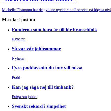
Michelle Chamoun har de gyllene nycklarna till service på högsta nivå
Mest läst just nu
Fonderna som bara är till för branschfolk
Nyheter
Så var vår jobbsommar
Nyheter
Fyra poddavsnitt du inte vill missa
Podd
Kan jag säga nej till timbank?
Fråga om jobbet
Svenskt rekord i simpelhet