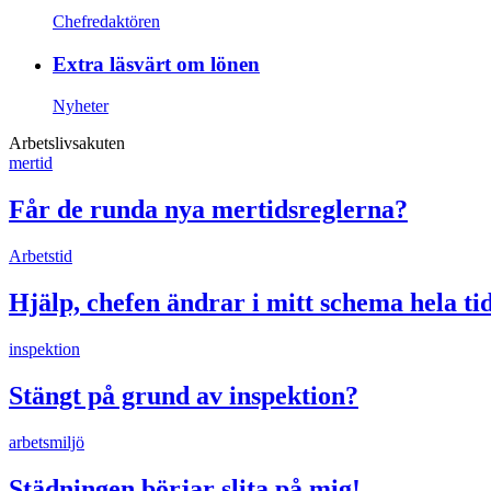
Chefredaktören
Extra läsvärt om lönen
Nyheter
Arbetslivsakuten
mertid
Får de runda nya mertidsreglerna?
Arbetstid
Hjälp, chefen ändrar i mitt schema hela ti
inspektion
Stängt på grund av inspektion?
arbetsmiljö
Städningen börjar slita på mig!