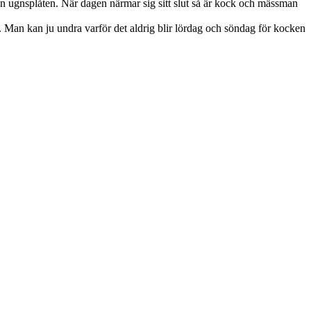
rån ugnsplåten. När dagen närmar sig sitt slut så är kock och mässman
. Man kan ju undra varför det aldrig blir lördag och söndag för kocken