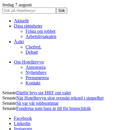
fredag 7 augusti
Aktuellt
Dina rättigheter
Fråga om jobbet
Arbetslivsakuten
Åsikt
Chefred.
Debatt
Om Hotellrevyn
Annonsera
Nyhetsbrev
Prenumerera
Kontakt
Senaste
Därför bryr sig HRF om valet
Senaste
När Hotellrevyn slog svenskt rekord i simpelhet
Senaste
Så var vår jobbsommar
Senaste
Fonderna som bara är till för branschfolk
Facebook
Linkedin
Instagram