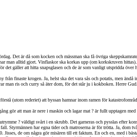
ördag. Det är då som kocken och mässman ska få övriga skeppskamrater 
har man alltid gjort. Vinflaskor ska korkas upp (om korkskruven hittas).
för det gäller att hitta snapsglasen och de är som vanligt utspridda över h
ny från finaste krogen. Ja, helst ska det vara sås och potatis, men ändå 
 man ris och curry så äter dom, för det står ju i kokboken. Herre Gud
t förstå (utom rederiet) att byssan hamnar inom ramen för katastrofområ
ng gör att man är nere i maskin och lagar mat ? är fullt upptagen med bl
ha utrymme ? väldigt svårt i en skrubb. Det garneras och pysslas efter kons
 fall. Styrmännen har egna tider och matroserna är för trötta. Ja, dom två
. Jisses, de om några gör misären till ett faktum. En och en, med i bäs