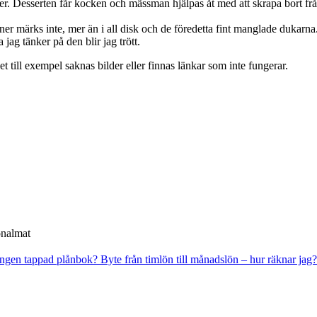
nger. Desserten får kocken och mässman hjälpas åt med att skrapa bort f
er märks inte, mer än i all disk och de föredetta fint manglade dukarna
ag tänker på den blir jag trött.
t till exempel saknas bilder eller finnas länkar som inte fungerar.
onalmat
ingen tappad plånbok?
Byte från timlön till månadslön – hur räknar jag?