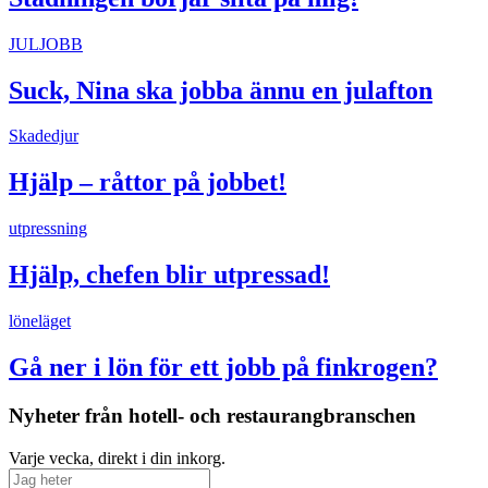
JULJOBB
Suck, Nina ska jobba ännu en julafton
Skadedjur
Hjälp – råttor på jobbet!
utpressning
Hjälp, chefen blir utpressad!
löneläget
Gå ner i lön för ett jobb på finkrogen?
Nyheter från hotell- och restaurangbranschen
Varje vecka, direkt i din inkorg.