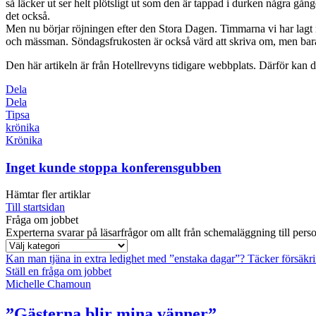
så läcker ut ser helt plötsligt ut som den är tappad i durken några gå
det också.
Men nu börjar röjningen efter den Stora Dagen. Timmarna vi har lagt n
och mässman. Söndagsfrukosten är också värd att skriva om, men bara j
Den här artikeln är från Hotellrevyns tidigare webbplats. Därför kan de
Dela
Dela
Tipsa
krönika
Krönika
Inget kunde stoppa konferensgubben
Hämtar fler artiklar
Till startsidan
Fråga om jobbet
Experterna svarar på läsarfrågor om allt från schemaläggning till pers
Kan man tjäna in extra ledighet med ”enstaka dagar”?
Täcker försäkr
Ställ en fråga om jobbet
Michelle Chamoun
”Gästerna blir mina vänner”