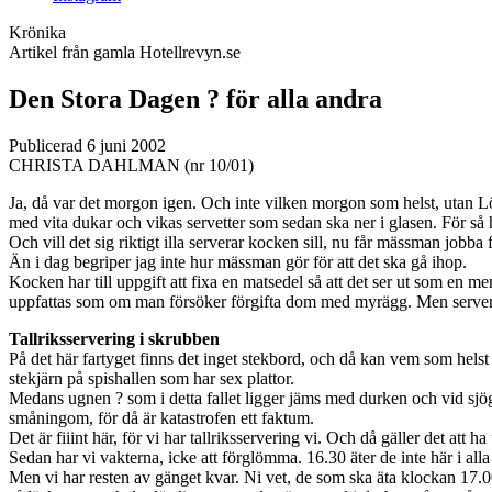
Krönika
Artikel från gamla Hotellrevyn.se
Den Stora Dagen ? för alla andra
Publicerad 6 juni 2002
CHRISTA DAHLMAN (nr 10/01)
Ja, då var det morgon igen. Och inte vilken morgon som helst, utan L
med vita dukar och vikas servetter som sedan ska ner i glasen. För så 
Och vill det sig riktigt illa serverar kocken sill, nu får mässman jobba 
Än i dag begriper jag inte hur mässman gör för att det ska gå ihop.
Kocken har till uppgift att fixa en matsedel så att det ser ut som en me
uppfattas som om man försöker förgifta dom med myrägg. Men serverar
Tallriksservering i skrubben
På det här fartyget finns det inget stekbord, och då kan vem som hels
stekjärn på spishallen som har sex plattor.
Medans ugnen ? som i detta fallet ligger jäms med durken och vid sjögå
småningom, för då är katastrofen ett faktum.
Det är fiiint här, för vi har tallriksservering vi. Och då gäller det att 
Sedan har vi vakterna, icke att förglömma. 16.30 äter de inte här i alla
Men vi har resten av gänget kvar. Ni vet, de som ska äta klockan 17.00