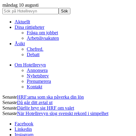
måndag 10 augusti
Aktuellt
Dina rättigheter
Fråga om jobbet
Arbetslivsakuten
Åsikt
Chefred.
Debatt
Om Hotellrevyn
Annonsera
Nyhetsbrev
Prenumerera
Kontakt
Senaste
HRF:arna som ska påverka din lön
Senaste
Då går ditt avtal ut
Senaste
Därför bryr sig HRF om valet
Senaste
När Hotellrevyn slog svenskt rekord i simpelhet
Facebook
Linkedin
Instagram