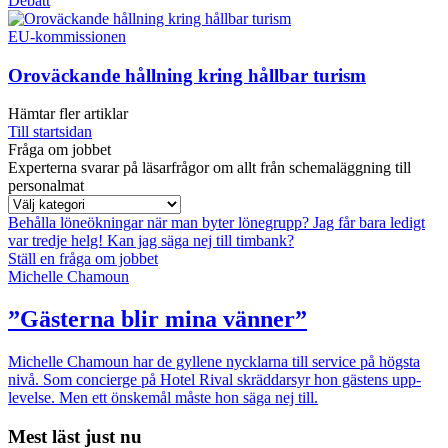
Debatt
EU-kommissionen
Oroväckande hållning kring hållbar turism
Hämtar fler artiklar
Till startsidan
Fråga om jobbet
Experterna svarar på läsarfrågor om allt från schemaläggning till
personalmat
Behålla löneökningar när man byter lönegrupp?
Jag får bara ledigt
var tredje helg!
Kan jag säga nej till timbank?
Ställ en fråga om jobbet
Michelle Chamoun
”Gästerna blir mina vänner”
Michelle Chamoun har de gyllene nycklarna till service på högsta
nivå. Som concierge på Hotel Rival skräddarsyr hon gästens upp­
levelse. Men ett önskemål måste hon säga nej till.
Mest läst just nu