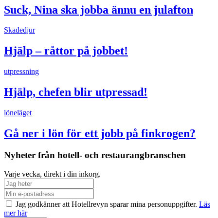
Suck, Nina ska jobba ännu en julafton
Skadedjur
Hjälp – råttor på jobbet!
utpressning
Hjälp, chefen blir utpressad!
löneläget
Gå ner i lön för ett jobb på finkrogen?
Nyheter från hotell- och restaurangbranschen
Varje vecka, direkt i din inkorg.
Jag godkänner att Hotellrevyn sparar mina personuppgifter.
Läs
mer här