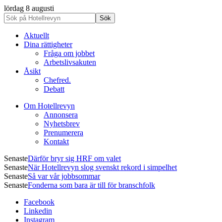
lördag 8 augusti
Aktuellt
Dina rättigheter
Fråga om jobbet
Arbetslivsakuten
Åsikt
Chefred.
Debatt
Om Hotellrevyn
Annonsera
Nyhetsbrev
Prenumerera
Kontakt
Senaste
Därför bryr sig HRF om valet
Senaste
När Hotellrevyn slog svenskt rekord i simpelhet
Senaste
Så var vår jobbsommar
Senaste
Fonderna som bara är till för branschfolk
Facebook
Linkedin
Instagram