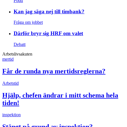
Podd
Kan jag säga nej till timbank?
Fråga om jobbet
Därför bryr sig HRF om valet
Debatt
Arbetslivsakuten
mertid
Får de runda nya mertidsreglerna?
Arbetstid
Hjälp, chefen ändrar i mitt schema hela
tiden!
inspektion
Stängt på grund av inspektion?