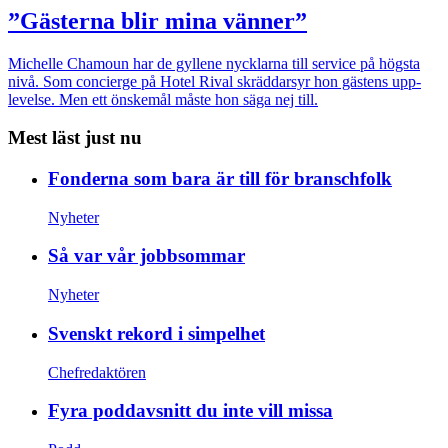
”Gästerna blir mina vänner”
Michelle Chamoun har de gyllene nycklarna till service på högsta
nivå. Som concierge på Hotel Rival skräddarsyr hon gästens upp­
levelse. Men ett önskemål måste hon säga nej till.
Mest läst just nu
Fonderna som bara är till för branschfolk
Nyheter
Så var vår jobbsommar
Nyheter
Svenskt rekord i simpelhet
Chefredaktören
Fyra poddavsnitt du inte vill missa