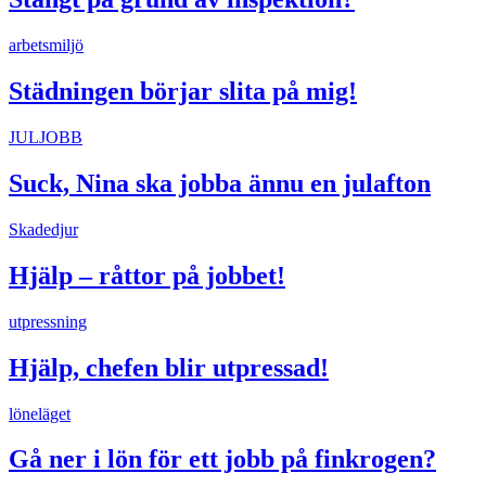
arbetsmiljö
Städningen börjar slita på mig!
JULJOBB
Suck, Nina ska jobba ännu en julafton
Skadedjur
Hjälp – råttor på jobbet!
utpressning
Hjälp, chefen blir utpressad!
löneläget
Gå ner i lön för ett jobb på finkrogen?