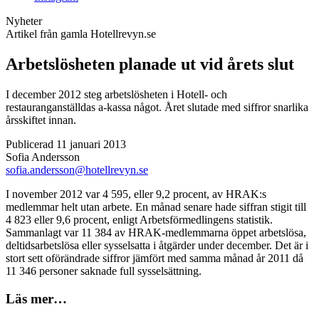
Nyheter
Artikel från gamla Hotellrevyn.se
Arbetslösheten planade ut vid årets slut
I december 2012 steg arbetslösheten i Hotell- och
restauranganställdas a-kassa något. Året slutade med siffror snarlika
årsskiftet innan.
Publicerad 11 januari 2013
Sofia Andersson
sofia.andersson@hotellrevyn.se
I november 2012 var 4 595, eller 9,2 procent, av HRAK:s
medlemmar helt utan arbete. En månad senare hade siffran stigit till
4 823 eller 9,6 procent, enligt Arbetsförmedlingens statistik.
Sammanlagt var 11 384 av HRAK-medlemmarna öppet arbetslösa,
deltidsarbetslösa eller sysselsatta i åtgärder under december. Det är i
stort sett oförändrade siffror jämfört med samma månad år 2011 då
11 346 personer saknade full sysselsättning.
Läs mer…