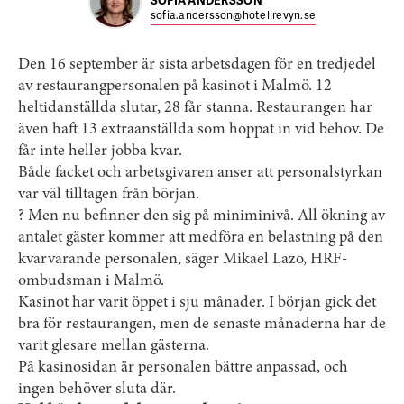
SOFIA ANDERSSON
sofia.andersson@hotellrevyn.se
Den 16 september är sista arbetsdagen för en tredjedel
av restaurangpersonalen på kasinot i Malmö. 12
heltidanställda slutar, 28 får stanna. Restaurangen har
även haft 13 extraanställda som hoppat in vid behov. De
får inte heller jobba kvar.
Både facket och arbetsgivaren anser att personalstyrkan
var väl tilltagen från början.
? Men nu befinner den sig på miniminivå. All ökning av
antalet gäster kommer att medföra en belastning på den
kvarvarande personalen, säger Mikael Lazo, HRF-
ombudsman i Malmö.
Kasinot har varit öppet i sju månader. I början gick det
bra för restaurangen, men de senaste månaderna har de
varit glesare mellan gästerna.
På kasinosidan är personalen bättre anpassad, och
ingen behöver sluta där.