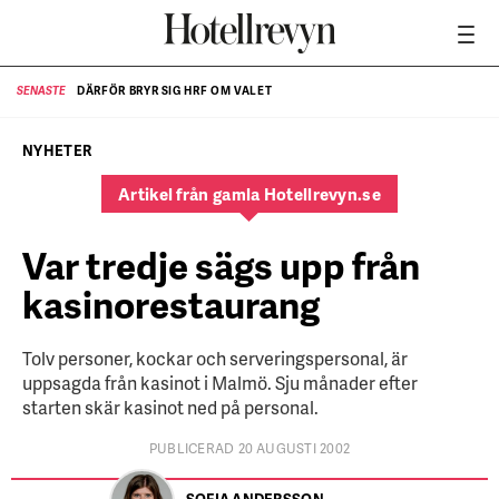
DÄRFÖR BRYR SIG HRF OM VALET
SENASTE
SE
NYHETER
Artikel från gamla Hotellrevyn.se
Var tredje sägs upp från
kasinorestaurang
Tolv personer, kockar och serveringspersonal, är
uppsagda från kasinot i Malmö. Sju månader efter
starten skär kasinot ned på personal.
PUBLICERAD 20 AUGUSTI 2002