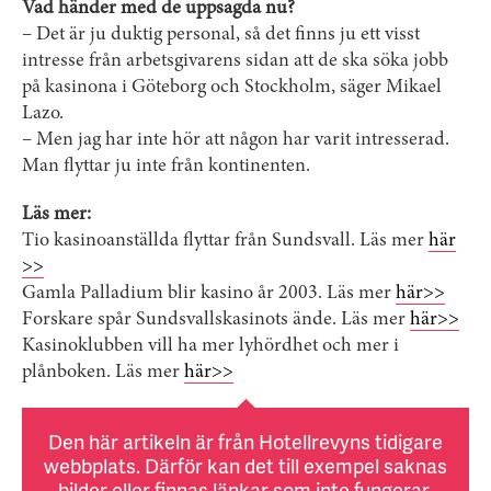
Vad händer med de uppsagda nu?
– Det är ju duktig personal, så det finns ju ett visst
intresse från arbetsgivarens sidan att de ska söka jobb
på kasinona i Göteborg och Stockholm, säger Mikael
Lazo.
– Men jag har inte hör att någon har varit intresserad.
Man flyttar ju inte från kontinenten.
Läs mer:
Tio kasinoanställda flyttar från Sundsvall. Läs mer
här
>>
Gamla Palladium blir kasino år 2003. Läs mer
här>>
Forskare spår Sundsvallskasinots ände. Läs mer
här>>
Kasinoklubben vill ha mer lyhördhet och mer i
plånboken. Läs mer
här>>
Den här artikeln är från Hotellrevyns tidigare
webbplats. Därför kan det till exempel saknas
bilder eller finnas länkar som inte fungerar.