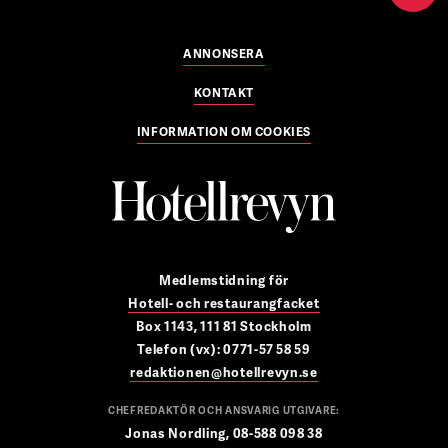
ANNONSERA
KONTAKT
INFORMATION OM COOKIES
Medlemstidning för
Hotell- och restaurangfacket
Box 1143, 111 81 Stockholm
Telefon (vx): 0771-57 58 59
redaktionen@hotellrevyn.se
CHEFREDAKTÖR OCH ANSVARIG UTGIVARE:
Jonas Nordling, 08-588 098 38