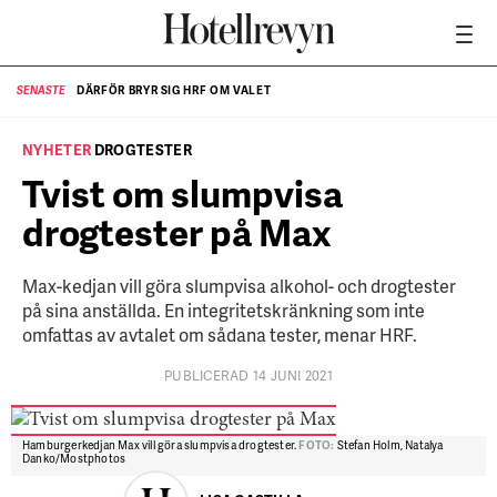
DÄRFÖR BRYR SIG HRF OM VALET
SENASTE
SE
NYHETER
DROGTESTER
Tvist om slumpvisa
drogtester på Max
Max-kedjan vill göra slumpvisa alkohol- och drogtester
på sina anställda. En integritetskränkning som inte
omfattas av avtalet om sådana tester, menar HRF.
PUBLICERAD 14 JUNI 2021
Hamburgerkedjan Max vill göra slumpvisa drogtester.
FOTO:
Stefan Holm, Natalya
Danko/Mostphotos