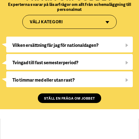
Experterna svarar på läsarfrågor om allt från schemaläggning till
personalmat
VÄLJ KATEGORI
Vilken ersättning får jag för nationaldagen?
Tvingad till fast semesterperiod?
Tio timmar med eller utan rast?
STÄLL EN FRÅGA OM JOBBET