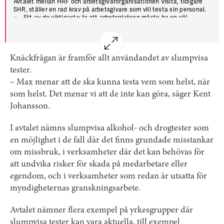
Avtalet mellan HRF och arbetsgivarorganisationen Visita, tidigare
SHR, ställer en rad krav på arbetsgivare som vill testa sin personal.
Ett av de viktigaste är att arbetsplatsen måste ha en väl
förankrad alkohol- och drog­policy.
Ett annat är att testerna måste ske på ett betryggande och
seriöst sätt.
Knäckfrågan är framför allt användandet av slumpvisa
Anställda på arbetsplatser som tecknat avtalet är skyldiga att
medverka vid provtagning, som ska ske på, eller i an­slut­ning till,
tester.
arbetstid. Om en anställd vägrar medverka kan arbetsgivaren
– Max menar att de ska kunna testa vem som helst, när
anta att resul­tatet skulle ha varit positivt.
som helst. Det menar vi att de inte kan göra, säger Kent
Johansson.
I avtalet nämns slumpvisa alkohol- och drogtester som
en möjlighet i de fall där det finns grundade misstankar
om missbruk, i verksamheter där det kan behövas för
att undvika risker för skada på medarbetare eller
egendom, och i verksamheter som redan är utsatta för
myndigheternas granskningsarbete.
Avtalet nämner flera exempel på yrkesgrupper där
slumpvisa tester kan vara aktuella, till exempel