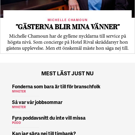
MICHELLE CHAMOUN
”GÄSTERNA BLIR MINA VÄNNER”
Michelle Chamoun har de gyllene nycklarna till service på
högsta nivå. Som concierge på Hotel Rival skräddarsyr hon
gästens upp­levelse. Men ett önskemål måste hon säga nej till.
MEST LÄST JUST NU
Fonderna som bara är till för branschfolk
NYHETER
Så var vår jobbsommar
NYHETER
Fyra poddavsnitt du inte vill missa
PODD
Kan jag säga nej till timbank?