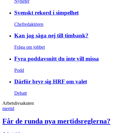
Nyheter
Svenskt rekord i simpelhet
Chefredaktören
Kan jag säga nej till timbank?
Fråga om jobbet
Fyra poddavsnitt du inte vill missa
Podd
Därför bryr sig HRF om valet
Debatt
Arbetslivsakuten
mertid
Får de runda nya mertidsreglerna?