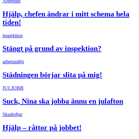
Arbetstid
Hjälp, chefen ändrar i mitt schema hela
tiden!
inspektion
Stängt på grund av inspektion?
arbetsmiljö
Städningen börjar slita på mig!
JULJOBB
Suck, Nina ska jobba ännu en julafton
Skadedjur
Hjälp – råttor på jobbet!