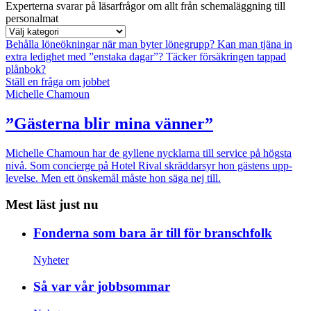
Experterna svarar på läsarfrågor om allt från schemaläggning till
personalmat
Behålla löneökningar när man byter lönegrupp?
Kan man tjäna in
extra ledighet med ”enstaka dagar”?
Täcker försäkringen tappad
plånbok?
Ställ en fråga om jobbet
Michelle Chamoun
”Gästerna blir mina vänner”
Michelle Chamoun har de gyllene nycklarna till service på högsta
nivå. Som concierge på Hotel Rival skräddarsyr hon gästens upp­
levelse. Men ett önskemål måste hon säga nej till.
Mest läst just nu
Fonderna som bara är till för branschfolk
Nyheter
Så var vår jobbsommar