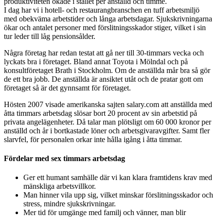
produktiviteten ökade i stället per anställd och timme.
I dag har vi i hotell- och restaurangbranschen en tuff arbetsmiljö
med obekväma arbetstider och långa arbetsdagar. Sjukskrivningarna
ökar och antalet personer med förslitningsskador stiger, vilket i sin
tur leder till låg pensionsålder.
Några företag har redan testat att gå ner till 30-timmars vecka och
lyckats bra i företaget. Bland annat Toyota i Mölndal och på
konsultföretaget Brath i Stockholm. Om de anställda mår bra så gör
de ett bra jobb. De anställda är ansiktet utåt och de pratar gott om
företaget så är det gynnsamt för företaget.
Hösten 2007 visade amerikanska sajten salary.com att anställda med
åtta timmars arbetsdag slösar bort 20 procent av sin arbetstid på
privata angelägenheter. Då talar man plötsligt om 60 000 kronor per
anställd och år i bortkastade löner och arbetsgivaravgifter. Samt fler
slarvfel, för personalen orkar inte hålla igång i åtta timmar.
Fördelar med sex timmars arbetsdag
Ger ett humant samhälle där vi kan klara framtidens krav med
mänskliga arbetsvillkor.
Man hinner vila upp sig, vilket minskar förslitningsskador och
stress, mindre sjukskrivningar.
Mer tid för umgänge med familj och vänner, man blir