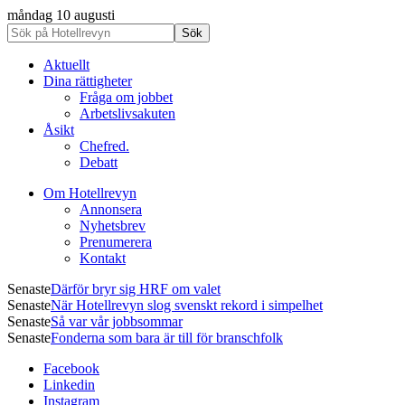
måndag 10 augusti
Aktuellt
Dina rättigheter
Fråga om jobbet
Arbetslivsakuten
Åsikt
Chefred.
Debatt
Om Hotellrevyn
Annonsera
Nyhetsbrev
Prenumerera
Kontakt
Senaste
Därför bryr sig HRF om valet
Senaste
När Hotellrevyn slog svenskt rekord i simpelhet
Senaste
Så var vår jobbsommar
Senaste
Fonderna som bara är till för branschfolk
Facebook
Linkedin
Instagram