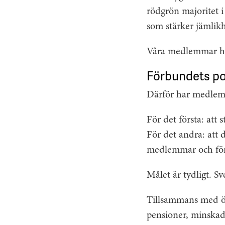
rödgrön majoritet i
som stärker jämlikh
Våra medlemmar har 
Förbundets po
Därför har medlemm
För det första: att
För det andra: att 
medlemmar och för 
Målet är tydligt. Sv
Tillsammans med öv
pensioner, minskad 