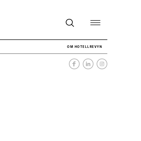
OM HOTELLREVYN
NÄR HOTELLREVYN SLOG SVENSKT REKORD I SIMPELHET
SENASTE