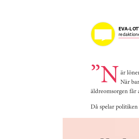
EVA-LOT
redaktion
”N
är löne
När bar
äldreomsorgen får a
Då spelar politiken 