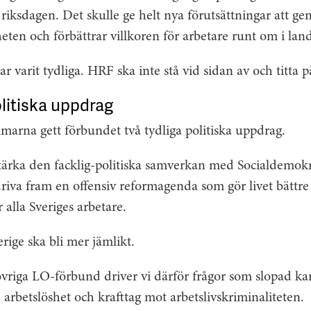
 riksdagen. Det skulle ge helt nya förutsättningar att g
eten och förbättrar villkoren för arbetare runt om i land
varit tydliga. HRF ska inte stå vid sidan av och titta p
litiska uppdrag
arna gett förbundet två tydliga politiska uppdrag.
 stärka den facklig-politiska samverkan med Socialdemok
driva fram en offensiv reformagenda som gör livet bättre
alla Sveriges arbetare.
erige ska bli mer jämlikt.
riga LO-förbund driver vi därför frågor som slopad kare
arbetslöshet och krafttag mot arbetslivskriminaliteten.