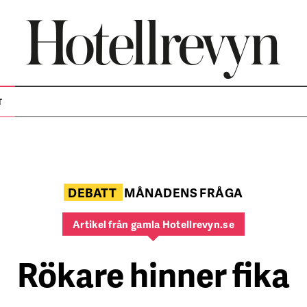
T
DEBATT
MÅNADENS FRÅGA
Artikel från gamla Hotellrevyn.se
Rökare hinner fika