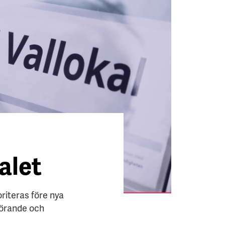
alet
oriteras före nya
förande och