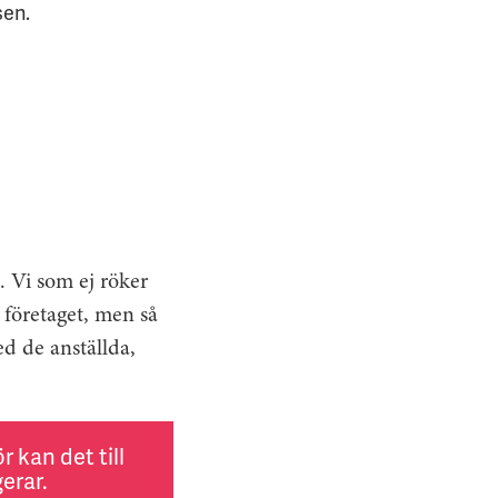
sen.
. Vi som ej röker
 företaget, men så
ed de anställda,
 kan det till
erar.