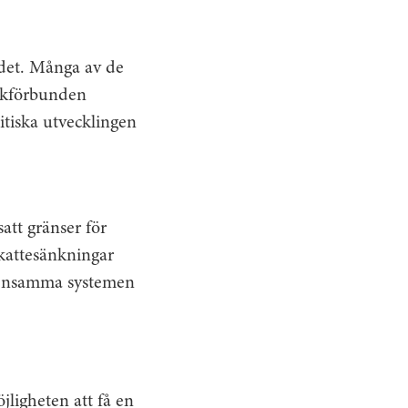
rdet. Många av de
ackförbunden
itiska utvecklingen
satt gränser för
kattesänkningar
gemensamma systemen
jligheten att få en