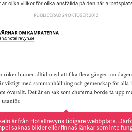
 är olika villkor för olika anställda på den här arbetsplat
PUBLICERAD 24 OKTOBER 2012
 VÄRNAR OM KAMRATERNA
en@hotellrevyn.se
m röker hinner alltid med att fika flera gånger om dagen
är viktigt med sammanhållning och gemenskap för alla i
inte överallt. Det är en sak som cheferna borde ta upp m
 utanför.
keln är från Hotellrevyns tidigare webbplats. Därför
pel saknas bilder eller finnas länkar som inte fung