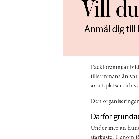
Fackföreningar bild
tillsammans än var 
arbetsplatser och ska
Den organiseringen 
Därför grunda
Under mer än hundra
starkaste. Genom fö