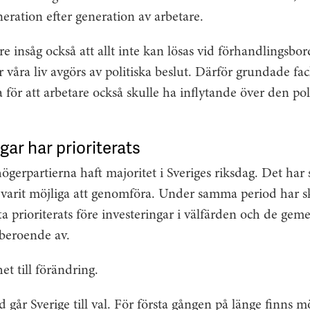
neration efter generation av arbetare.
e insåg också att allt inte kan lösas vid förhandlingsbo
 våra liv avgörs av politiska beslut. Därför grundade f
för att arbetare också skulle ha inflytande över den pol
ar har prioriterats
ögerpartierna haft majoritet i Sveriges riksdag. Det har 
 varit möjliga att genomföra. Under samma period har s
ta prioriterats före investeringar i välfärden och de 
 beroende av.
et till förändring.
år Sverige till val. För första gången på länge finns mö