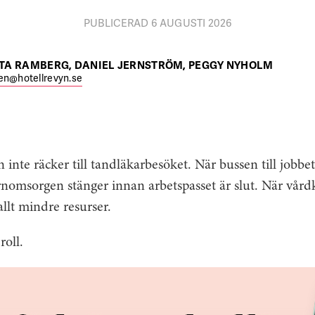
PUBLICERAD 6 AUGUSTI 2026
TA RAMBERG, DANIEL JERNSTRÖM, PEGGY NYHOLM
en@hotellrevyn.se
n inte räcker till tandläkarbesöket. När bussen till jobbet
nomsorgen stänger innan arbetspasset är slut. När vårdk
llt mindre resurser.
roll.