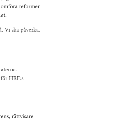
enomföra reformer
et.
å. Vi ska påverka.
raterna.
 för HRF:s
ns, rättvisare