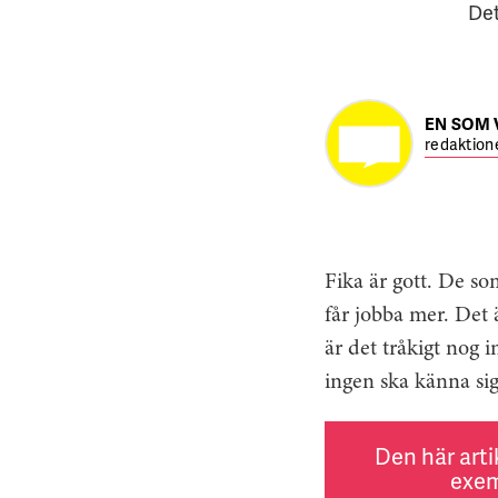
Det
EN SOM
redaktion
Fika är gott. De so
får jobba mer. Det 
är det tråkigt nog 
ingen ska känna sig
Den här arti
exem