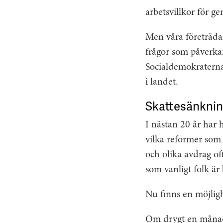
arbetsvillkor för ge
Men våra företrädar
frågor som påverkar
Socialdemokraterna 
i landet.
Skattesänkning
I nästan 20 år har h
vilka reformer som
och olika avdrag of
som vanligt folk är
Nu finns en möjligh
Om drygt en månad g