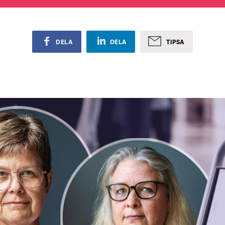
DELA
DELA
TIPSA