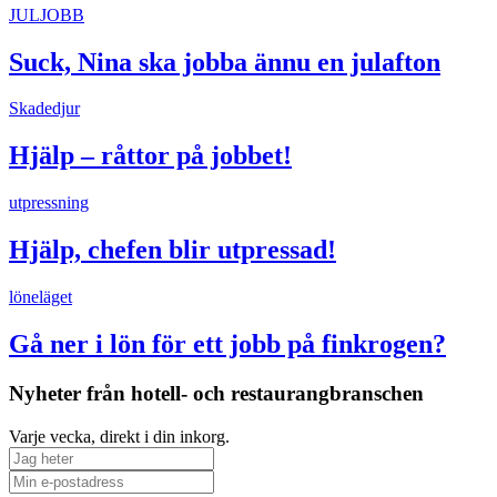
JULJOBB
Suck, Nina ska jobba ännu en julafton
Skadedjur
Hjälp – råttor på jobbet!
utpressning
Hjälp, chefen blir utpressad!
löneläget
Gå ner i lön för ett jobb på finkrogen?
Nyheter från hotell- och restaurangbranschen
Varje vecka, direkt i din inkorg.