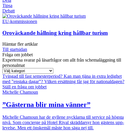
Dela
Tipsa
Debatt
EU-kommissionen
Oroväckande hållning kring hållbar turism
Hämtar fler artiklar
Till startsidan
Fråga om jobbet
Experterna svarar på läsarfrågor om allt från schemaläggning till
personalmat
Tvingad till fast semesterperiod?
Kan man tjäna in extra ledighet
med ”enstaka dagar”?
Vilken ersättning får jag för nationaldagen?
Ställ en fråga om jobbet
Michelle Chamoun
”Gästerna blir mina vänner”
Michelle Chamoun har de gyllene nycklarna till service på högsta
nivå. Som concierge på Hotel Rival skräddarsyr hon gästens upp­
levelse. Men ett önskemål måste hon säga nej till.