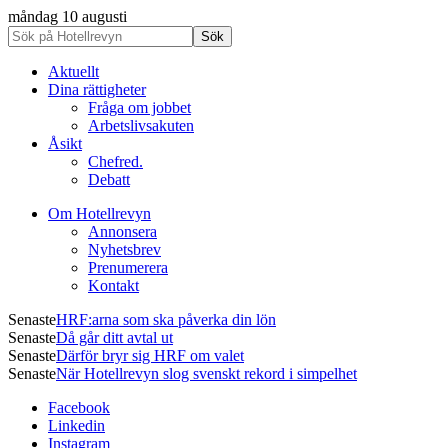
måndag 10 augusti
Aktuellt
Dina rättigheter
Fråga om jobbet
Arbetslivsakuten
Åsikt
Chefred.
Debatt
Om Hotellrevyn
Annonsera
Nyhetsbrev
Prenumerera
Kontakt
Senaste
HRF:arna som ska påverka din lön
Senaste
Då går ditt avtal ut
Senaste
Därför bryr sig HRF om valet
Senaste
När Hotellrevyn slog svenskt rekord i simpelhet
Facebook
Linkedin
Instagram