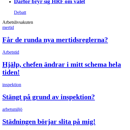
Därför bryr sig HRF om valet
Debatt
Arbetslivsakuten
mertid
Får de runda nya mertidsreglerna?
Arbetstid
Hjälp, chefen ändrar i mitt schema hela
tiden!
inspektion
Stängt på grund av inspektion?
arbetsmiljö
Städningen börjar slita på mig!