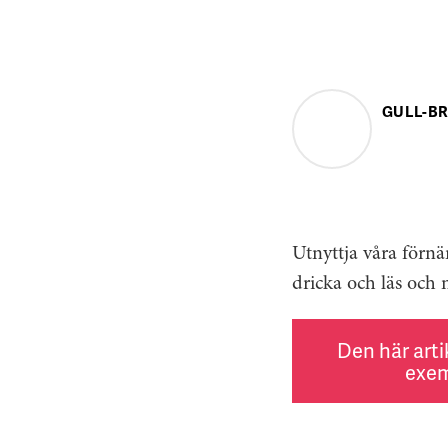
GULL-BR
Utnyttja våra förnä
dricka och läs och n
Den här arti
exem