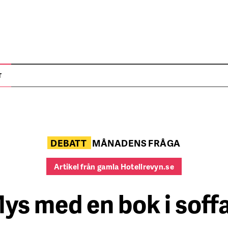
T
DEBATT
MÅNADENS FRÅGA
Artikel från gamla Hotellrevyn.se
ys med en bok i soff