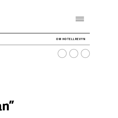
OM HOTELLREVYN
NÄR HOTELLREVYN SLOG SVENSKT REKORD I SIMPELHET
SENASTE
an”