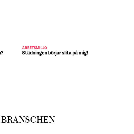
ARBETSMILJÖ
JULJOBB
n?
Städningen börjar slita på mig!
Suck, Nina 
julafton
GBRANSCHEN