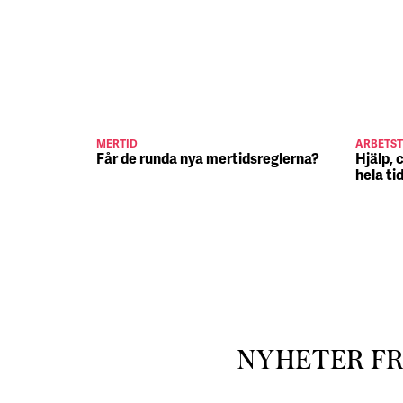
MERTID
ARBETST
Får de runda nya mertidsreglerna?
Hjälp, 
hela ti
NYHETER F