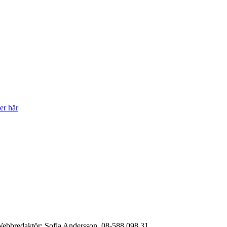
er här
ebbredaktör:
Sofia Andersson, 08-588 098 31