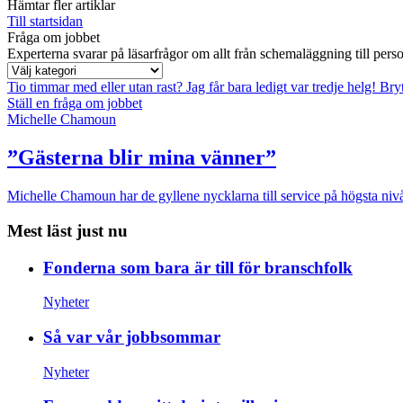
Hämtar fler artiklar
Till startsidan
Fråga om jobbet
Experterna svarar på läsarfrågor om allt från schemaläggning till pers
Tio timmar med eller utan rast?
Jag får bara ledigt var tredje helg!
Bryt
Ställ en fråga om jobbet
Michelle Chamoun
”Gästerna blir mina vänner”
Michelle Chamoun har de gyllene nycklarna till service på högsta nivå
Mest läst just nu
Fonderna som bara är till för branschfolk
Nyheter
Så var vår jobbsommar
Nyheter