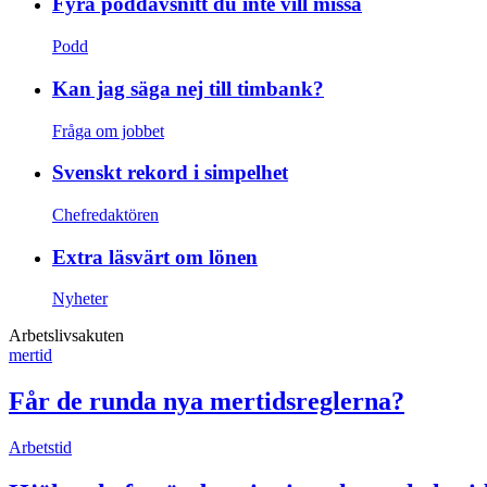
Fyra poddavsnitt du inte vill missa
Podd
Kan jag säga nej till timbank?
Fråga om jobbet
Svenskt rekord i simpelhet
Chefredaktören
Extra läsvärt om lönen
Nyheter
Arbetslivsakuten
mertid
Får de runda nya mertidsreglerna?
Arbetstid