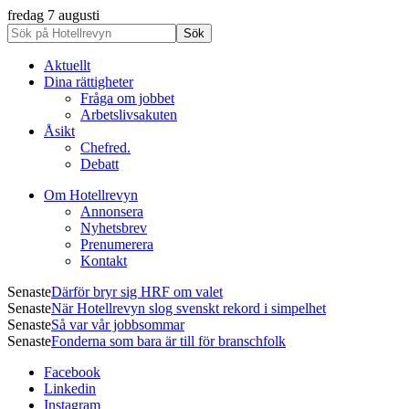
fredag 7 augusti
Aktuellt
Dina rättigheter
Fråga om jobbet
Arbetslivsakuten
Åsikt
Chefred.
Debatt
Om Hotellrevyn
Annonsera
Nyhetsbrev
Prenumerera
Kontakt
Senaste
Därför bryr sig HRF om valet
Senaste
När Hotellrevyn slog svenskt rekord i simpelhet
Senaste
Så var vår jobbsommar
Senaste
Fonderna som bara är till för branschfolk
Facebook
Linkedin
Instagram