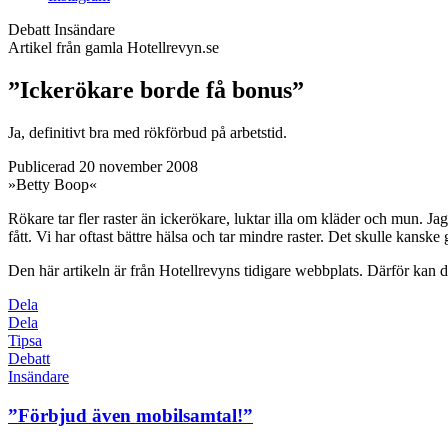
Debatt
Insändare
Artikel från gamla Hotellrevyn.se
”Ickerökare borde få bonus”
Ja, definitivt bra med rökförbud på arbetstid.
Publicerad 20 november 2008
»Betty Boop«
Rökare tar fler raster än ickerökare, luktar illa om kläder och mun. Ja
fått. Vi har oftast bättre hälsa och tar mindre raster. Det skulle kanske 
Den här artikeln är från Hotellrevyns tidigare webbplats. Därför kan de
Dela
Dela
Tipsa
Debatt
Insändare
”Förbjud även mobilsamtal!”