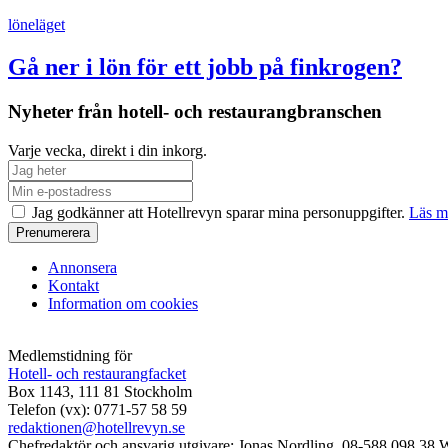
löneläget
Gå ner i lön för ett jobb på finkrogen?
Nyheter från hotell- och restaurangbranschen
Varje vecka, direkt i din inkorg.
Jag godkänner att Hotellrevyn sparar mina personuppgifter.
Läs m
Annonsera
Kontakt
Information om cookies
Medlemstidning för
Hotell- och restaurangfacket
Box 1143, 111 81 Stockholm
Telefon (vx): 0771-57 58 59
redaktionen@hotellrevyn.se
Chefredaktör och ansvarig utgivare:
Jonas Nordling, 08-588 098 38
W