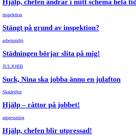
Hjälp, chefen ändrar i mitt schema hela ti
inspektion
Stängt på grund av inspektion?
arbetsmiljö
Städningen börjar slita på mig!
JULJOBB
Suck, Nina ska jobba ännu en julafton
Skadedjur
Hjälp – råttor på jobbet!
utpressning
Hjälp, chefen blir utpressad!