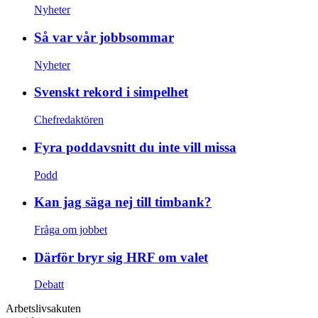
Nyheter
Så var vår jobbsommar
Nyheter
Svenskt rekord i simpelhet
Chefredaktören
Fyra poddavsnitt du inte vill missa
Podd
Kan jag säga nej till timbank?
Fråga om jobbet
Därför bryr sig HRF om valet
Debatt
Arbetslivsakuten