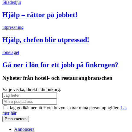
Skadedjur
Hjälp – råttor på jobbet!
utpressning
Hjälp, chefen blir utpressad!
löneläget
Gå ner i lön för ett jobb på finkrogen?
Nyheter från hotell- och restaurangbranschen
Varje vecka, direkt i din inkorg.
Jag godkänner att Hotellrevyn sparar mina personuppgifter.
Läs
mer här
Annonsera