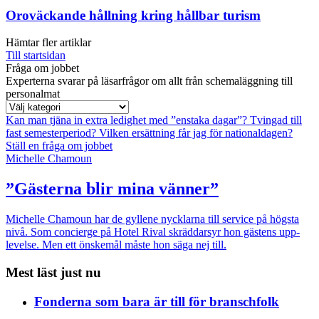
Oroväckande hållning kring hållbar turism
Hämtar fler artiklar
Till startsidan
Fråga om jobbet
Experterna svarar på läsarfrågor om allt från schemaläggning till
personalmat
Kan man tjäna in extra ledighet med ”enstaka dagar”?
Tvingad till
fast semesterperiod?
Vilken ersättning får jag för nationaldagen?
Ställ en fråga om jobbet
Michelle Chamoun
”Gästerna blir mina vänner”
Michelle Chamoun har de gyllene nycklarna till service på högsta
nivå. Som concierge på Hotel Rival skräddarsyr hon gästens upp­
levelse. Men ett önskemål måste hon säga nej till.
Mest läst just nu
Fonderna som bara är till för branschfolk