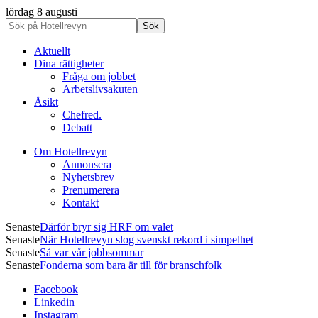
lördag 8 augusti
Aktuellt
Dina rättigheter
Fråga om jobbet
Arbetslivsakuten
Åsikt
Chefred.
Debatt
Om Hotellrevyn
Annonsera
Nyhetsbrev
Prenumerera
Kontakt
Senaste
Därför bryr sig HRF om valet
Senaste
När Hotellrevyn slog svenskt rekord i simpelhet
Senaste
Så var vår jobbsommar
Senaste
Fonderna som bara är till för branschfolk
Facebook
Linkedin
Instagram