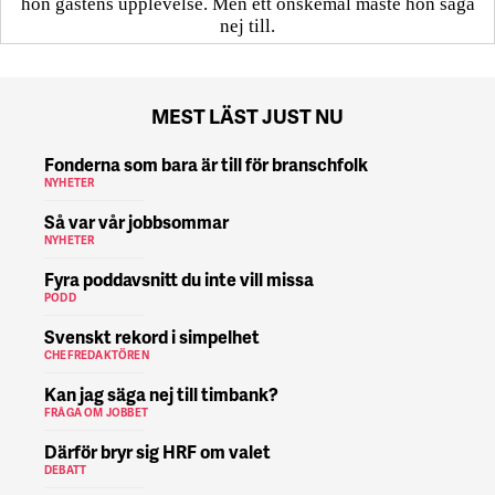
hon gästens upp­levelse. Men ett önskemål måste hon säga
nej till.
MEST LÄST JUST NU
Fonderna som bara är till för branschfolk
NYHETER
Så var vår jobbsommar
NYHETER
Fyra poddavsnitt du inte vill missa
PODD
Svenskt rekord i simpelhet
CHEFREDAKTÖREN
Kan jag säga nej till timbank?
FRÅGA OM JOBBET
Därför bryr sig HRF om valet
DEBATT