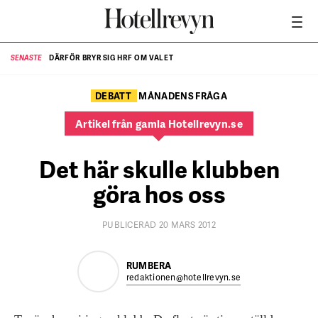
DÄRFÖR BRYR SIG HRF OM VALET
SENASTE
SE
DEBATT
MÅNADENS FRÅGA
Artikel från gamla Hotellrevyn.se
Det här skulle klubben
göra hos oss
PUBLICERAD 20 MARS 2012
RUMBERA
redaktionen@hotellrevyn.se