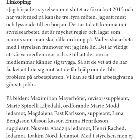
Linköping:
»Jag började i styrelsen mot slutet av förra året 2015 och
har varit med på kanske tre, fyra möten. Jag satt mest
och lyssnade till en början. Det tar tid att komma in i
styrelsearbetet, det är mycket regler och lagar som
nämns som man ska hålla ordning på. Vad vi ska arbeta
med i styrelsen framöver vet jag inte än. Det är viktigt
att värva medlemmar och se till att de som är
medlemmar känner sig trygga. Så att de vet att de har
facket att luta sig mot, att de får hjälp om det blir
problem på arbetsplatsen. Vi kan se till att arbetsgivarna
gör sitt jobb.«
På bilden: Maximilian Mayerhöfer, revisorssuppleant,
Marie Spinelli Liljedahl, ordförande Marie Modd
ledamot, Magdalena Fast Karlsson, suppleant, Lena
Bengtsson Olsson kassör, Emma Henriksson,
suppleant, Nusreta Abadzija ledamot, Henri Rached,
ledamot, Joakim Nord, ledamot. Med i styrelsen men ej