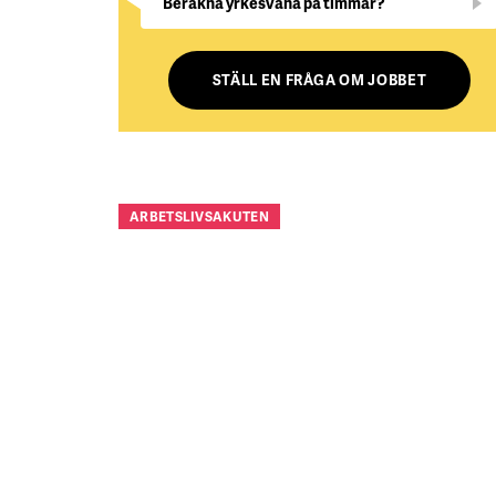
Beräkna yrkesvana på timmar?
STÄLL EN FRÅGA OM JOBBET
ARBETSLIVSAKUTEN