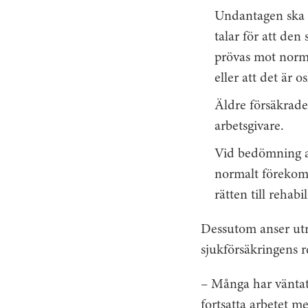
Undantagen ska u
talar för att den
prövas mot norma
eller att det är os
Äldre försäkrade
arbetsgivare.
Vid bedömning av
normalt förekomm
rätten till rehabi
Dessutom anser utre
sjukförsäkringens re
– Många har väntat 
fortsatta arbetet m