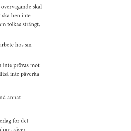
 övervägande skäl
r ska hen inte
m tolkas strängt,
arbete hos sin
n inte prövas mot
ltså inte påverka
and annat
erlag för det
kdom, säger