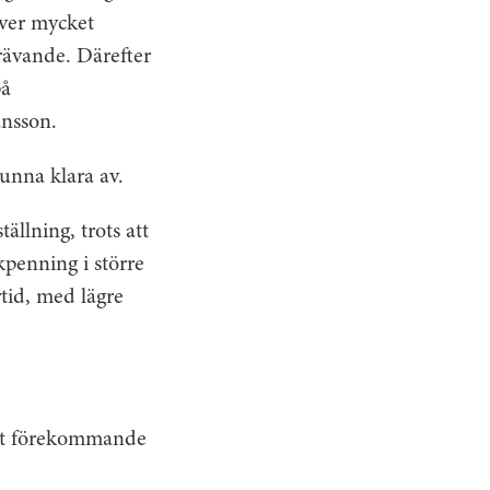
äver mycket
 krävande. Därefter
på
ansson.
kunna klara av.
ällning, trots att
ukpenning i större
örtid, med lägre
alt förekommande