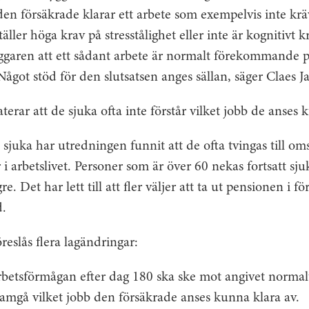
den försäkrade klarar ett arbete som exempelvis inte kr
 ställer höga krav på stresstålighet eller inte är kognitivt
ggaren att ett sådant arbete är normalt förekommande 
got stöd för den slutsatsen anges sällan, säger Claes J
erar att de sjuka ofta inte förstår vilket jobb de anses 
 sjuka har utredningen funnit att de ofta tvingas till omst
 i arbetslivet. Personer som är över 60 nekas fortsatt sj
e. Det har lett till att fler väljer att ta ut pensionen i f
d.
reslås flera lagändringar:
betsförmågan efter dag 180 ska ske mot angivet norm
framgå vilket jobb den försäkrade anses kunna klara av.