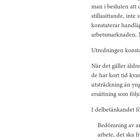
man i besluten att 
stillasittande, inte
konstaterar handlä
arbetsmarknaden. Nå
Utredningen konstat
När det gäller äldre
de har kort tid kvar
utsträckning än yngr
ersättning som följ
I delbetänkandet fö
Bedömning av ar
arbete, det ska 