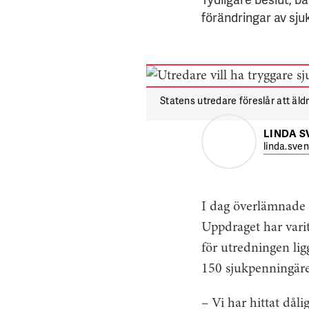
förändringar av sju
Statens utredare föreslår att äldr
LINDA 
linda.sve
I dag överlämnade C
Uppdraget har varit
för utredningen li
150 sjukpenningär
– Vi har hittat dål