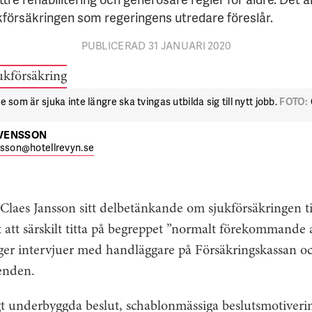
kförsäkringen som regeringens utredare föreslår.
PUBLICERAD 31 JANUARI 2020
e som är sjuka inte längre ska tvingas utbilda sig till nytt jobb.
FOTO:
SVENSSON
nsson@hotellrevyn.se
laes Jansson sitt delbetänkande om sjukförsäkringen ti
 att särskilt titta på begreppet ”normalt förekommande a
gger intervjuer med handläggare på Försäkringskassan o
enden.
igt underbyggda beslut, schablonmässiga beslutsmotiverin