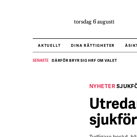
torsdag 6 augusti
AKTUELLT
DINA RÄTTIGHETER
ÅSIK
DÄRFÖR BRYR SIG HRF OM VALET
SENASTE
NYHETER
SJUKF
Utredar
sjukfö
Tydligare beslut, bä