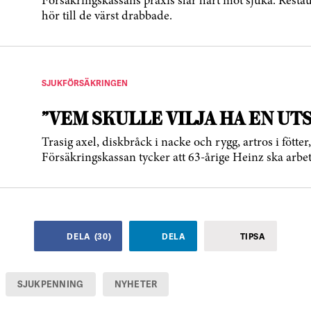
Försäkrings­kassans praxis slår hårt mot sjuka. Rest
hör till de värst drabbade.
SJUKFÖRSÄKRINGEN
”VEM SKULLE VILJA HA EN UT
Trasig axel, diskbråck i nacke och rygg, artros i fötte
Försäkringskassan tycker att 63-årige Heinz ska arbet
DELA
(
30
)
DELA
TIPSA
SJUKPENNING
NYHETER