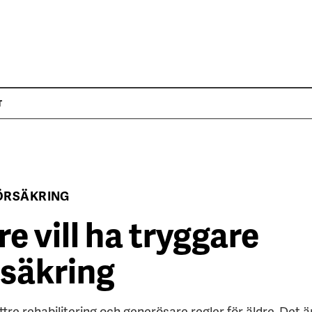
T
ÖRSÄKRING
e vill ha tryggare
rsäkring
ttre rehabilitering och generösare regler för äldre. Det 