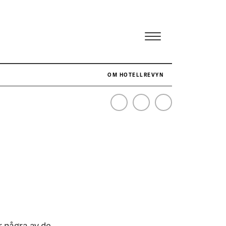
OM HOTELLREVYN
NÄR HOTELLREVYN SLOG SVENSKT REKORD I SIMPELHET
SENASTE
är några av de