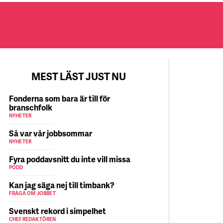
MEST LÄST JUST NU
Fonderna som bara är till för
branschfolk
NYHETER
Så var vår jobbsommar
NYHETER
Fyra poddavsnitt du inte vill missa
PODD
Kan jag säga nej till timbank?
FRÅGA OM JOBBET
Svenskt rekord i simpelhet
CHEFREDAKTÖREN