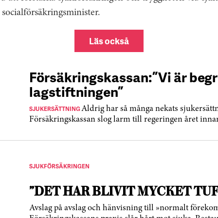
socialförsäkringsminister.
Läs också
Försäkringskassan: ”Vi är beg
lagstiftningen”
SJUKERSÄTTNING
Aldrig har så många nekats sjukersätt
Försäkringskassan slog larm till regeringen året inna
SJUKFÖRSÄKRINGEN
”DET HAR BLIVIT MYCKET TU
Avslag på avslag och hänvisning till »normalt förek