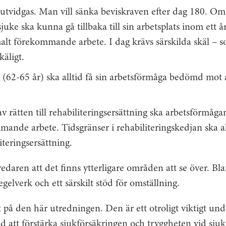
tvidgas. Man vill sänka beviskraven efter dag 180. Om
 sjuke ska kunna gå tillbaka till sin arbetsplats inom ett å
lt förekommande arbete. I dag krävs särskilda skäl – so
käligt.
 (62-65 år) ska alltid få sin arbetsförmåga bedömd mot 
 rätten till rehabiliteringsersättning ska arbetsförmåga
ande arbete. Tidsgränser i rehabiliteringskedjan ska al
literingsersättning.
daren att det finns ytterligare områden att se över. Bl
gelverk och ett särskilt stöd för omställning.
på den här utredningen. Den är ett otroligt viktigt und
ed att förstärka sjukförsäkringen och tryggheten vid sju