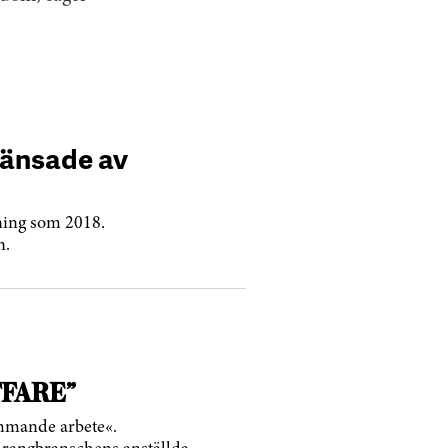
ränsade av
ning som 2018.
n.
FFARE”
ommande arbete«.