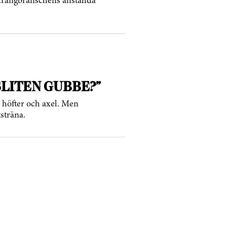
aurangbranschens anställda
SLITEN GUBBE?”
r, höfter och axel. Men
sträna.