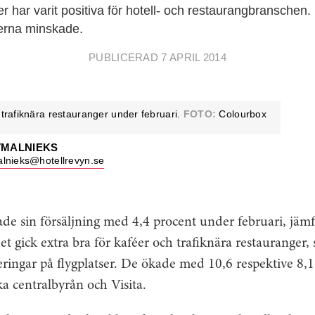
r har varit positiva för hotell- och restaurangbranschen.
erna minskade.
PUBLICERAD 7 APRIL 2014
 trafiknära restauranger under februari.
FOTO:
Colourbox
TMALNIEKS
lnieks@hotellrevyn.se
de sin försäljning med 4,4 procent under februari, jä
et gick extra bra för kaféer och trafiknära restauranger,
ringar på flygplatser. De ökade med 10,6 respektive 8,1
ska centralbyrån och Visita.