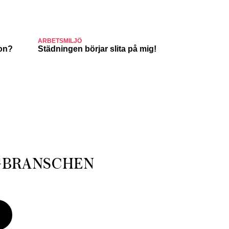
ARBETSMILJÖ
JULJOBB
ion?
Städningen börjar slita på mig!
Suck, Nina
julafton
GBRANSCHEN