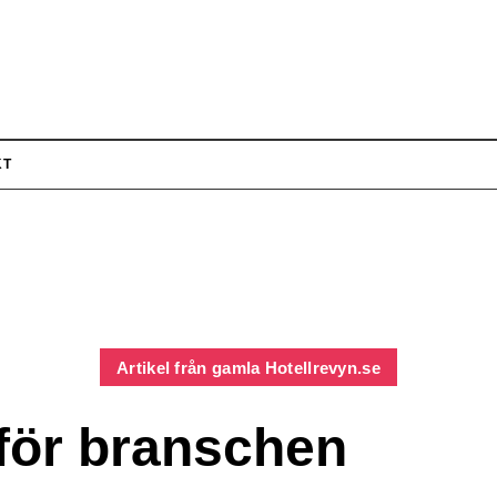
KT
Artikel från gamla Hotellrevyn.se
för branschen