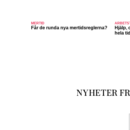
MERTID
ARBETS
Får de runda nya mertidsreglerna?
Hjälp, 
hela ti
NYHETER F