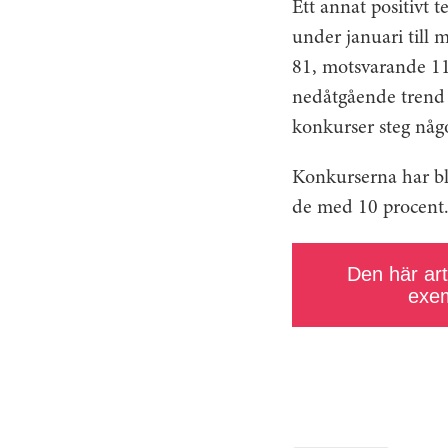
Ett annat positivt 
under januari till
81, motsvarande 11
nedåtgående trend s
konkurser steg någo
Konkurserna har bli
de med 10 procent
Den här arti
exem