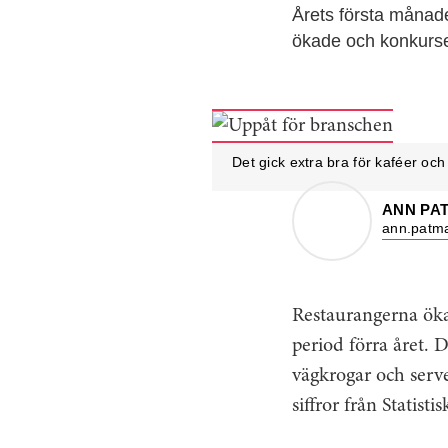
Årets första månade
ökade och konkurs
Det gick extra bra för kaféer och
ANN PA
ann.patma
Restaurangerna öka
period förra året. D
vägkrogar och serve
siffror från Statisti