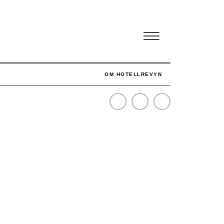
OM HOTELLREVYN
SENASTE
NÄR HOTELLREVYN SLOG SVENSKT REKORD I SIMPELHET