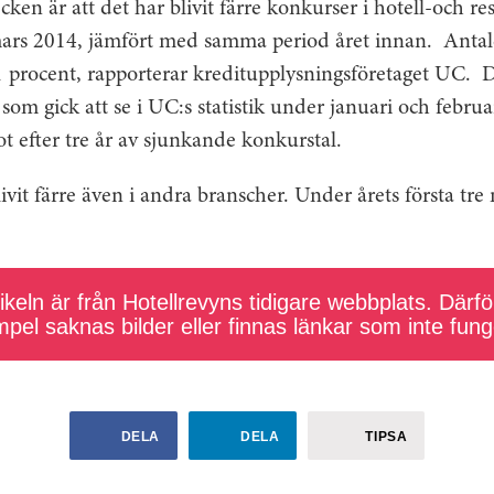
tecken är att det har blivit färre konkurser i hotell-och 
 mars 2014, jämfört med samma period året innan.
Antale
 procent, rapporterar kreditupplysningsföretaget UC.
D
om gick att se i UC:s statistik under januari och februar
t efter tre år av sjunkande konkurstal.
vit färre även i andra branscher. Under årets första t
.
keln är från Hotellrevyns tidigare webbplats. Därför
pel saknas bilder eller finnas länkar som inte fung
DELA
DELA
TIPSA