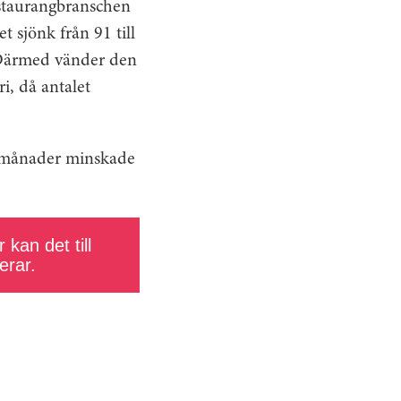
restaurangbranschen
t sjönk från 91 till
ärmed vänder den
i, då antalet
re månader minskade
 kan det till
erar.