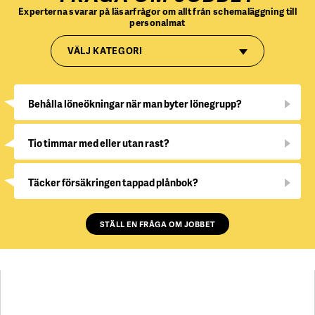
Experterna svarar på läsarfrågor om allt från schemaläggning till
personalmat
VÄLJ KATEGORI
Behålla löneökningar när man byter lönegrupp?
Tio timmar med eller utan rast?
Täcker försäkringen tappad plånbok?
STÄLL EN FRÅGA OM JOBBET