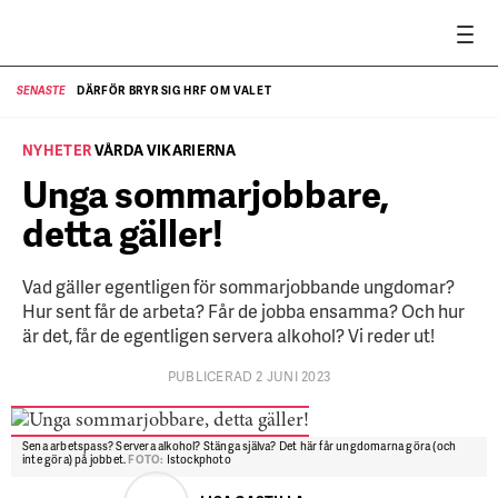
DÄRFÖR BRYR SIG HRF OM VALET
SENASTE
SE
NYHETER
VÅRDA VIKARIERNA
Unga sommarjobbare,
detta gäller!
Vad gäller egentligen för sommarjobbande ungdomar?
Hur sent får de arbeta? Får de jobba ensamma? Och hur
är det, får de egentligen servera alkohol? Vi reder ut!
PUBLICERAD 2 JUNI 2023
Sena arbetspass? Servera alkohol? Stänga själva? Det här får ungdomarna göra (och
inte göra) på jobbet.
FOTO:
Istockphoto