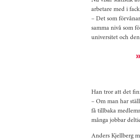
Nu visar statistik a
arbetare med i fack
– Det som förvånar 
samma nivå som före
universitet och den
Han tror att det fin
– Om man har ställt
få tillbaka medlemm
många jobbar deltid
Anders Kjellberg m