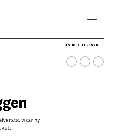
OM HOTELLREVYN
NÄR HOTELLREVYN SLOG SVENSKT REKORD I SIMPELHET
SENASTE
yggen
lverats, visar ny
cket.