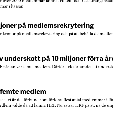
har över 2000 medlemmar lämnat Hotell- och restauranganstäl
mar i kassan.
ljoner på medlemsrekrytering
r kronor på medlemsrekrytering och på att behålla de medlem
underskott på 10 miljoner förra år
F nästan var femte medlem. Därför fick förbundet ett undersk
 femte medlem
facket är det förbund som förlorat flest antal medlemmar i för
medlem valde då att lämna HRF. Nu satsar HRF på att nå de un