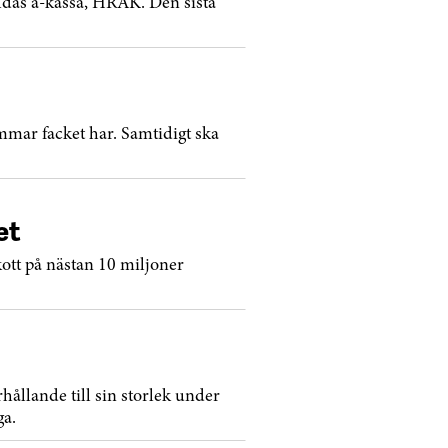
ldas a-kassa, HRAK. Den sista
mar facket har. Samtidigt ska
et
ott på nästan 10 miljoner
hållande till sin storlek under
ga.