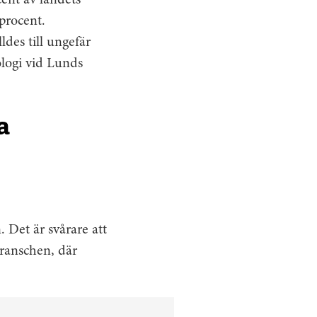
cent av landets
 procent.
ldes till ungefär
ologi vid Lunds
a
 Det är svårare att
branschen, där