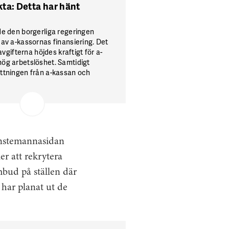
kta: Detta har hänt
de den borgerliga regeringen
 av a-kassornas finansiering. Det
 avgifterna höjdes kraftigt för a-
ög arbetslöshet. Samtidigt
ttningen från a-kassan och
ionen för fack- och a-
 togs bort. År 2014 återställdes
avgiftssystem.
jänstemannasidan
er att rekrytera
bud på ställen där
har planat ut de