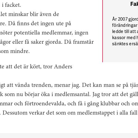
Fa
i facket.
et minskar blir även de
År 2007 gjor
re. Då finns det ingen ute på
förändringar
ledde till att
möter potentiella medlemmar, ingen
kassor med h
ågor eller få saker gjorda. Då framstår
sänktes ersä
skatteredukt
 som mindre.
kasseavgifter
a-kassornas 
e att det är kört, tror Anders
ligt att vända trenden, menar jag. Det kan man se på t
k som nu börjar öka i medlemsantal. Jag tror att det gäll
mmar och förtroendevalda, och få i gång klubbar och om
. Dessutom verkar det som om medlemstappet i alla fall 