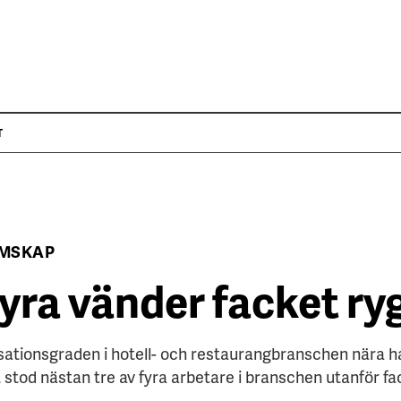
T
MSKAP
fyra vänder facket r
isationsgraden i hotell- och restaurangbranschen nära ha
et stod nästan tre av fyra arbetare i branschen utanför fa