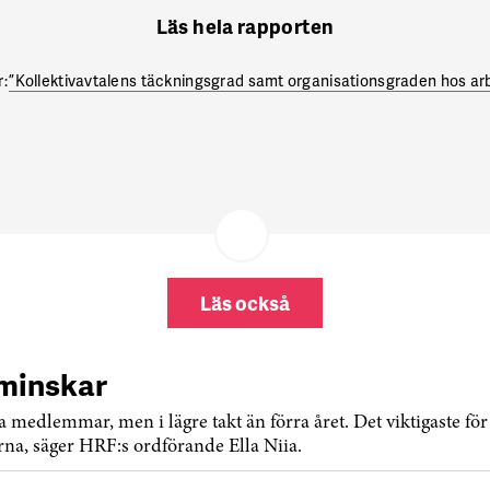
Läs hela rapporten
r:
”Kollektivavtalens täckningsgrad samt organisationsgraden hos ar
Läs också
minskar
a medlemmar, men i lägre takt än förra året. Det viktigaste för
erna, säger HRF:s ordförande Ella Niia.