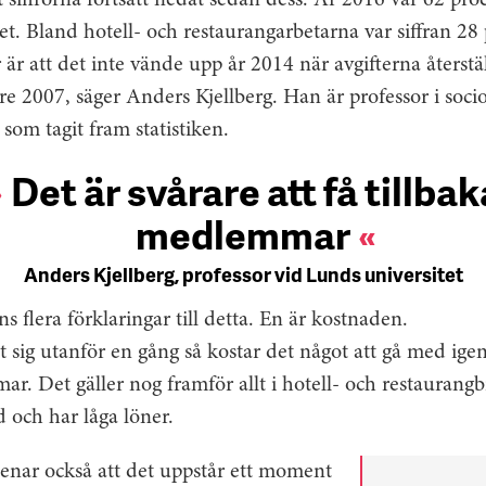
tt siffrorna fortsatt nedåt sedan dess. År 2016 var 62 pro
et. Bland hotell- och restaurangarbetarna var siffran 28
är att det inte vände upp år 2014 när avgifterna återstäl
 2007, säger Anders Kjellberg. Han är professor i soci
 som tagit fram statistiken.
Det är svårare att få tillbak
medlemmar
Anders Kjellberg, professor vid Lunds universitet
ns flera förklaringar till detta. En är kostnaden.
 sig utanför en gång så kostar det något att gå med igen.
ar. Det gäller nog framför allt i hotell- och restaurang
 och har låga löner.
enar också att det uppstår ett moment