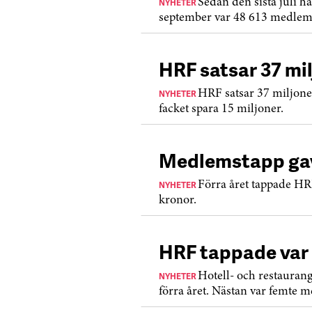
NYHETER
Sedan den sista juli 
september var 48 613 medlem
HRF satsar 37 mi
NYHETER
HRF satsar 37 miljone
facket spara 15 miljoner.
Medlemstapp gav 
NYHETER
Förra året tappade HR
kronor.
HRF tappade var
NYHETER
Hotell- och restaurang
förra året. Nästan var femte 