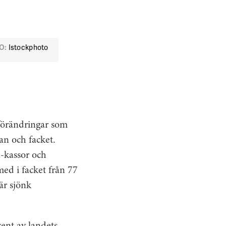
O:
Istockphoto
förändringar som
an och facket.
a-kassor och
ed i facket från 77
är sjönk