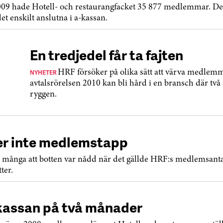
009 hade Hotell- och restaurangfacket 35 877 medlemmar. De
let enskilt anslutna i a-kassan.
En tredjedel får ta fajten
NYHETER
HRF försöker på olika sätt att värva medle
avtalsrörelsen 2010 kan bli hård i en bransch där två 
ryggen.
er inte medlemstapp
e många att botten var nådd när det gällde HRF:s medlemsanta
ter.
kassan på två månader