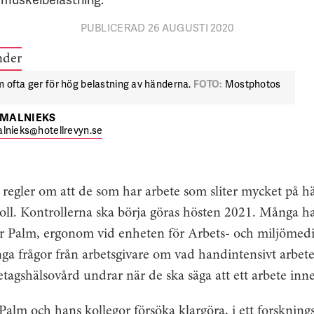
PUBLICERAD 26 AUGUSTI 2020
m ofta ger för hög belastning av händerna.
FOTO:
Mostphotos
TMALNIEKS
lnieks@hotellrevyn.se
 regler om att de som har arbete som sliter mycket på h
oll. Kontrollerna ska börja göras hösten 2021. Många h
ter Palm, ergonom vid enheten för Arbets- och miljömedi
 frågor från arbetsgivare om vad handintensivt arbete 
agshälsovård undrar när de ska säga att ett arbete inne
Palm och hans kollegor försöka klargöra, i ett forskning