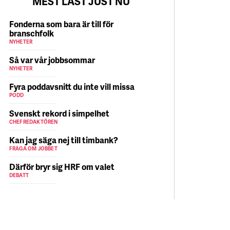
MEST LÄST JUST NU
Fonderna som bara är till för
branschfolk
NYHETER
Så var vår jobbsommar
NYHETER
Fyra poddavsnitt du inte vill missa
PODD
Svenskt rekord i simpelhet
CHEFREDAKTÖREN
Kan jag säga nej till timbank?
FRÅGA OM JOBBET
Därför bryr sig HRF om valet
DEBATT