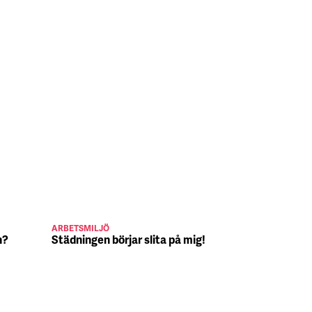
ARBETSMILJÖ
JULJOBB
n?
Städningen börjar slita på mig!
Suck, Nina 
julafton