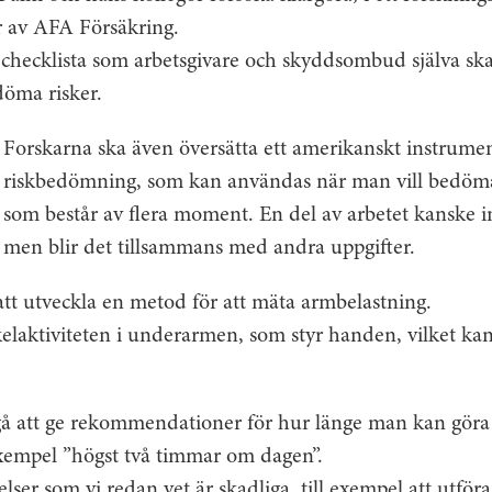
r av AFA Försäkring.
n checklista som arbetsgivare och skyddsombud själva s
döma risker.
Forskarna ska även översätta ett amerikanskt instrumen
riskbedömning, som kan användas när man vill bedöma 
som består av flera moment. En del av arbetet kanske int
men blir det tillsammans med andra uppgifter.
t utveckla en metod för att mäta armbelastning.
laktiviteten i underarmen, som styr handen, vilket kan v
gå att ge rekommendationer för hur länge man kan göra 
 exempel ”högst två timmar om dagen”.
lser som vi redan vet är skadliga, till exempel att utför