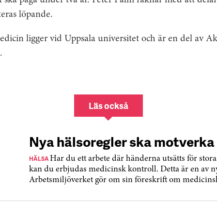
 ska pågå under två år. Peter Palm räknar med att delar 
eras löpande.
dicin ligger vid Uppsala universitet och är en del av 
.
Läs också
Nya hälsoregler ska motverka 
HÄLSA
Har du ett arbete där händerna utsätts för stora
kan du erbjudas medicinsk kontroll. Detta är en av 
Arbetsmiljöverket gör om sin föreskrift om medicinska