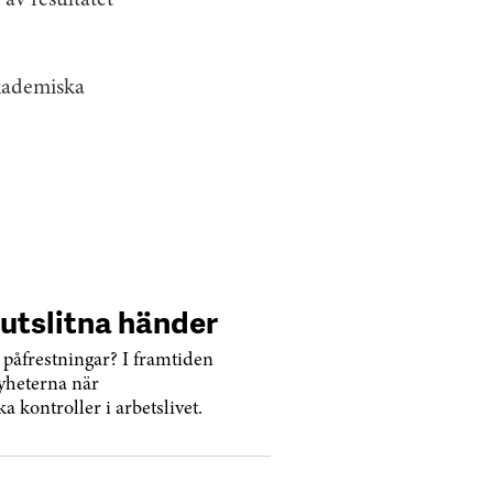
av resultatet
Akademiska
utslitna händer
 påfrestningar? I framtiden
nyheterna när
 kontroller i arbetslivet.