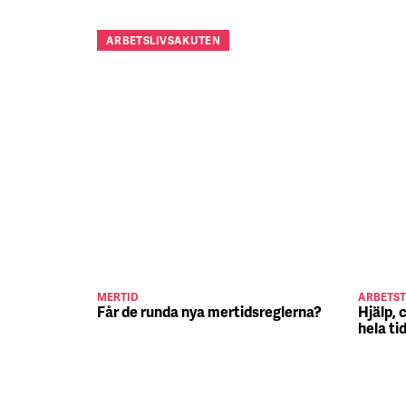
ARBETSLIVSAKUTEN
MERTID
ARBETST
Får de runda nya mertidsreglerna?
Hjälp, 
hela ti