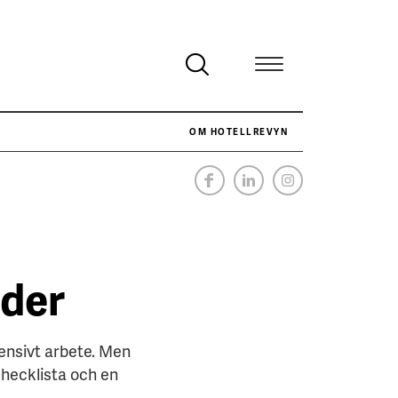
OM HOTELLREVYN
NÄR HOTELLREVYN SLOG SVENSKT REKORD I SIMPELHET
SENASTE
nder
ensivt arbete. Men
checklista och en