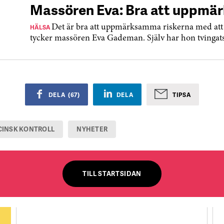
Massören Eva: Bra att uppmä
HÄLSA
Det är bra att uppmärksamma riskerna med att 
tycker massören Eva Gademan. Själv har hon tvingats
DELA
(
67
)
DELA
TIPSA
CINSK KONTROLL
NYHETER
TILL STARTSIDAN