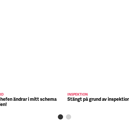
ID
INSPEKTION
chefen ändrar i mitt schema
Stängt på grund av inspektio
den!