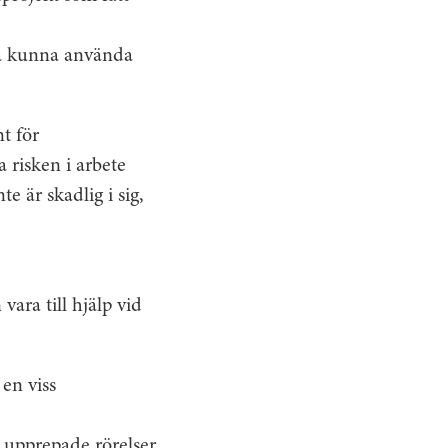
ka kunna använda
t för
risken i arbete
e är skadlig i sig,
ara till hjälp vid
en viss
a upprepade rörelser