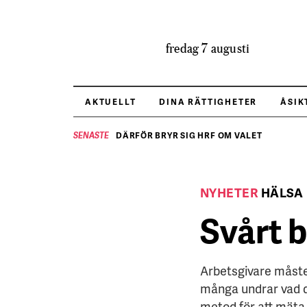
fredag 7 augusti
AKTUELLT
DINA RÄTTIGHETER
ÅSIK
DÄRFÖR BRYR SIG HRF OM VALET
SENASTE
NYHETER
HÄLSA
Svårt 
Arbetsgivare måste
många undrar vad d
metod för att mäta