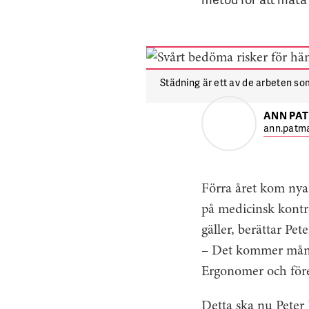
Städning är ett av de arbeten so
ANN PA
ann.patma
Förra året kom nya
på medicinsk kontr
gäller, berättar Pe
– Det kommer många
Ergonomer och föret
Detta ska nu Peter 