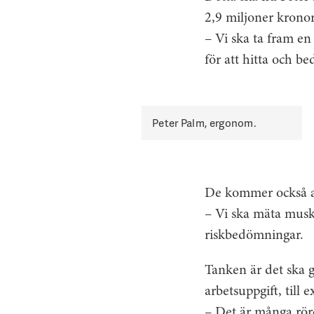
2,9 miljoner krono
– Vi ska ta fram e
för att hitta och be
Peter Palm, ergonom.
De kommer också at
– Vi ska mäta muske
riskbedömningar.
Tanken är det ska 
arbetsuppgift, till
– Det är många röre