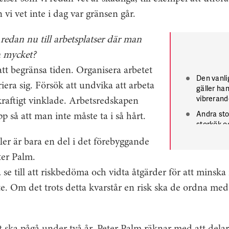
vi vet inte i dag var gränsen går.
 redan nu till arbetsplatser där man
 mycket?
 att begränsa tiden. Organisera arbetet
Den vanli
ariera sig. Försök att undvika att arbeta
gäller ha
vibrerand
aftigt vinklade. Arbetsredskapen
Andra sto
p så att man inte måste ta i så hårt.
storkök o
er är bara en del i det förebyggande
ter Palm.
se till att riskbedöma och vidta åtgärder för att minska 
te. Om det trots detta kvarstår en risk ska de ordna me