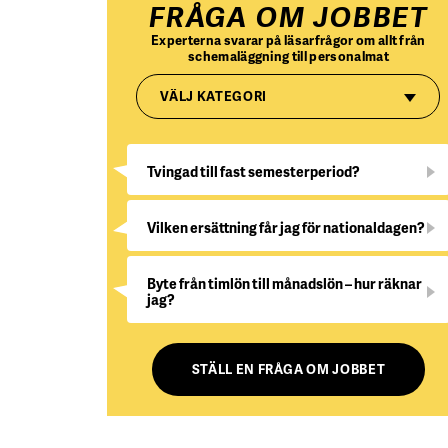
FRÅGA OM JOBBET
Experterna svarar på läsarfrågor om allt från
schemaläggning till personalmat
VÄLJ KATEGORI
Tvingad till fast semesterperiod?
Vilken ersättning får jag för nationaldagen?
Byte från timlön till månadslön – hur räknar
jag?
STÄLL EN FRÅGA OM JOBBET