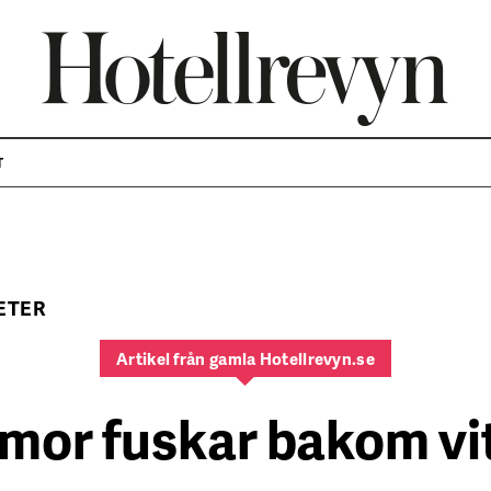
T
ETER
Artikel från gamla Hotellrevyn.se
rmor fuskar bakom vi