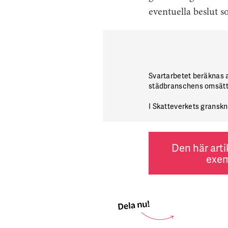
eventuella beslut s
Svartarbetet beräknas av
städbranschens omsätt
I Skatteverkets granskn
Den här arti
exem