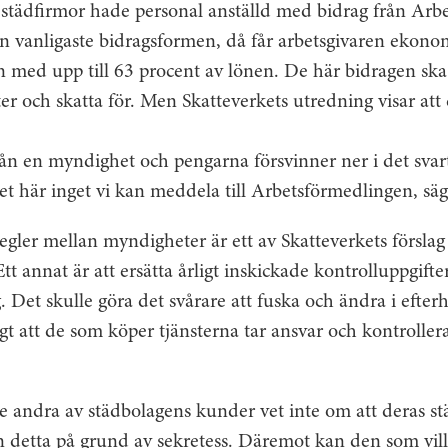
ga städfirmor hade personal anställd med bidrag från Ar
n vanligaste bidragsformen, då får arbetsgivaren ekonom
 med upp till 63 procent av lönen. De här bidragen ska
r och skatta för. Men Skatteverkets utredning visar att de
ån en myndighet och pengarna försvinner ner i det svar
det här inget vi kan meddela till Arbetsförmedlingen, s
gler mellan myndigheter är ett av Skatteverkets förslag 
tt annat är att ersätta årligt inskickade kontrolluppgift
Det skulle göra det svårare att fuska och ändra i efter
igt att de som köper tjänsterna tar ansvar och kontrollera
 andra av städbolagens kunder vet inte om att deras st
 detta på grund av sekretess. Däremot kan den som vill