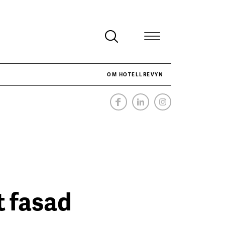
OM HOTELLREVYN
NÄR HOTELLREVYN SLOG SVENSKT REKORD I SIMPELHET
SENASTE
t fasad