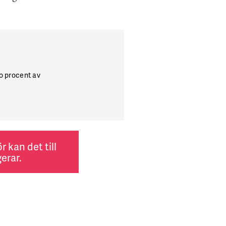
io procent av
 kan det till
erar.