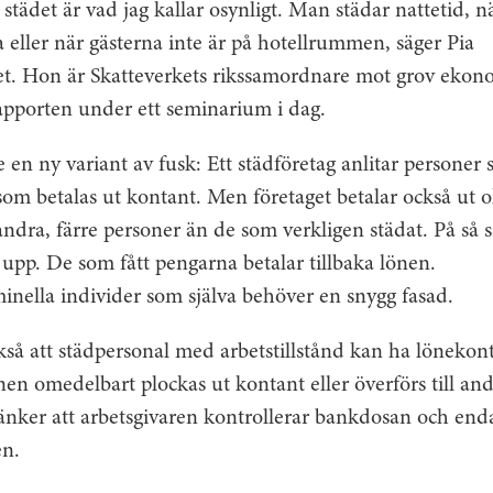
 städet är vad jag kallar osynligt. Man städar nattetid, n
a eller när gästerna inte är på hotellrummen, säger Pia
. Hon är Skatteverkets rikssamordnare mot grov ekonom
apporten under ett seminarium i dag.
 en ny variant av fusk: Ett städföretag anlitar personer s
som betalas ut kontant. Men företaget betalar också ut o
andra, färre personer än de som verkligen städat. På så s
a upp. De som fått pengarna betalar tillbaka lönen.
inella individer som själva behöver en snygg fasad.
kså att städpersonal med arbetstillstånd kan ha lönekon
nen omedelbart plockas ut kontant eller överförs till an
nker att arbetsgivaren kontrollerar bankdosan och enda
en.