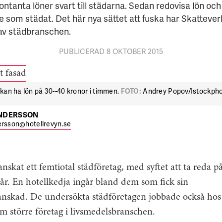
ontanta löner svart till städarna. Sedan redovisa lön och
e som städat. Det här nya sättet att fuska har Skattever
av städbranschen.
PUBLICERAD 8 OKTOBER 2015
kan ha lön på 30--40 kronor i timmen.
FOTO:
Andrey Popov/Istockph
ANDERSSON
ersson@hotellrevyn.se
anskat ett femtiotal städföretag, med syftet att ta reda p
år. En hotellkedja ingår bland dem som fick sin
anskad. De undersökta städföretagen jobbade också hos
m större företag i livsmedelsbranschen.