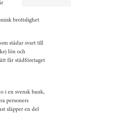
är
isk brottslighet
om städar svart till
kej lön och
ätt får städföretaget
to i en svensk bank,
dra personers
st släpper en del