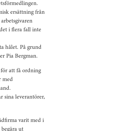
betsförmedlingen.
isk ersättning från
 arbetsgivaren
t i flera fall inte
ta hålet. På grund
äger Pia Bergman.
för att få ordning
er med
hand.
r sina leverantörer,
ädfirma varit med i
 begära ut