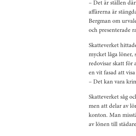
– Det är ställen där
affärerna är stängd
Bergman om urvalet
och presenterade r
Skatteverket hittade
mycket låga löner, 
redovisar skatt för 
en vit fasad att vis
– Det kan vara krim
Skatteverket såg oc
men att delar av lö
konton. Man misstä
av lönen till städar