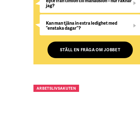
Byte från timlön till månadslön – hur räknar
jag?
Kan man tjäna in extra ledighet med
”enstaka dagar”?
STÄLL EN FRÅGA OM JOBBET
ARBETSLIVSAKUTEN