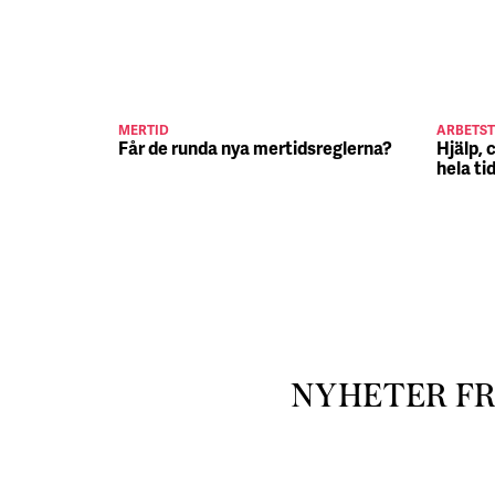
MERTID
ARBETST
Får de runda nya mertidsreglerna?
Hjälp, 
hela ti
NYHETER F