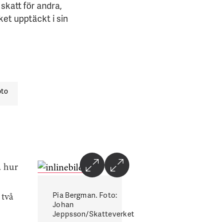
 skatt för andra,
ket upptäckt i sin
oto
å hur
Pia Bergman. Foto:
 två
Johan
Jeppsson/Skatteverket