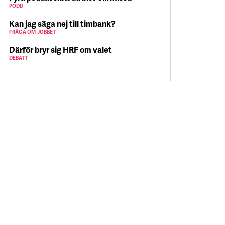
PODD
Kan jag säga nej till timbank?
FRÅGA OM JOBBET
Därför bryr sig HRF om valet
DEBATT