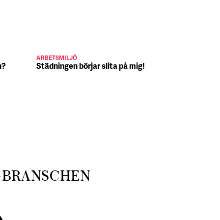
ARBETSMILJÖ
JULJOBB
n?
Städningen börjar slita på mig!
Suck, Nina 
julafton
GBRANSCHEN