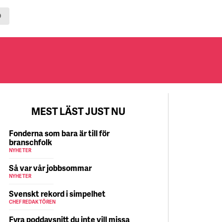
D
MEST LÄST JUST NU
Fonderna som bara är till för
branschfolk
NYHETER
Så var vår jobbsommar
NYHETER
Svenskt rekord i simpelhet
CHEFREDAKTÖREN
Fyra poddavsnitt du inte vill missa