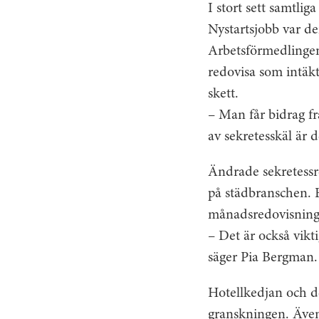
I stort sett samtli
Nystartsjobb var de
Arbetsförmedlingen
redovisa som intäkte
skett.
– Man får bidrag fr
av sekretesskäl är 
Ändrade sekretessre
på städbranschen. E
månadsredovisning. 
– Det är också vikt
säger Pia Bergman.
Hotellkedjan och de
granskningen. Även