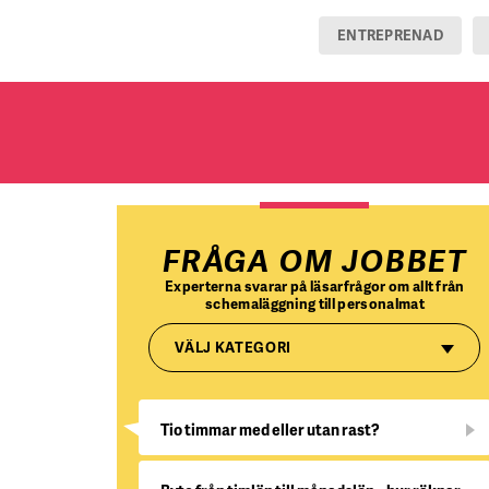
ENTREPRENAD
FRÅGA OM JOBBET
Experterna svarar på läsarfrågor om allt från
schemaläggning till personalmat
VÄLJ KATEGORI
Tio timmar med eller utan rast?