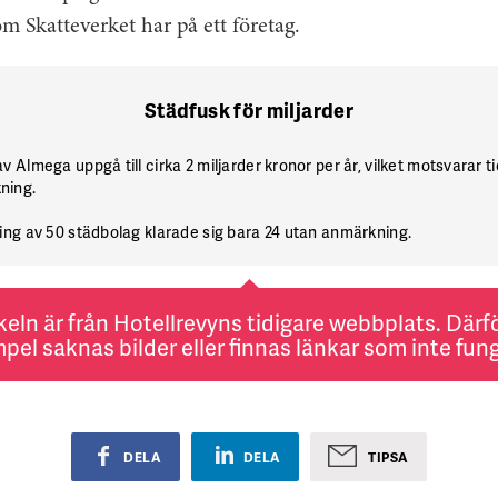
om Skatteverket har på ett företag.
Städfusk för miljarder
 Almega uppgå till cirka 2 miljarder kronor per år, vilket motsvarar t
ning.
ing av 50 städbolag klarade sig bara 24 utan anmärkning.
keln är från Hotellrevyns tidigare webbplats. Därför
pel saknas bilder eller finnas länkar som inte fung
DELA
DELA
TIPSA