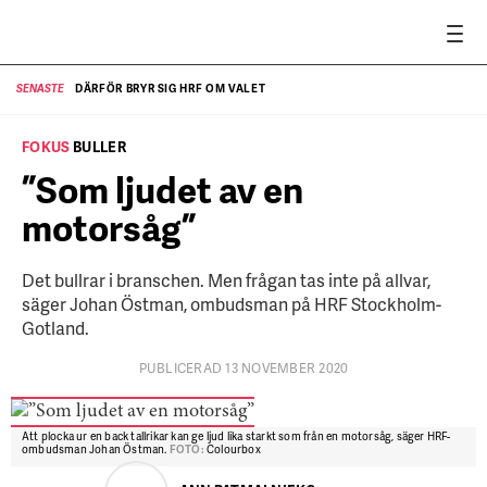
DÄRFÖR BRYR SIG HRF OM VALET
SENASTE
SE
FOKUS
BULLER
”Som ljudet av en
motorsåg”
Det bullrar i branschen. Men frågan tas inte på allvar,
säger Johan Östman, ombudsman på HRF Stockholm-
Gotland.
PUBLICERAD 13 NOVEMBER 2020
Att plocka ur en back tallrikar kan ge ljud lika starkt som från en motorsåg, säger HRF-
ombudsman Johan Östman.
FOTO:
Colourbox