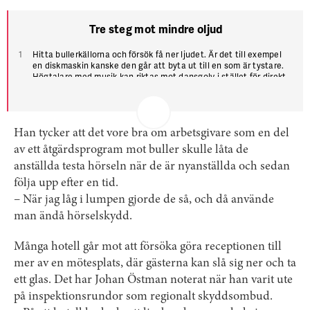
Tre steg mot mindre oljud
Hitta bullerkällorna och försök få ner ljudet. Är det till exempel
en diskmaskin kanske den går att byta ut till en som är tystare.
Hög­talare med musik kan riktas mot dansgolv i stället för direkt
mot baren.
Kan källan till bullret flyttas eller byggas in?
Om inget av detta går ska personalen få hörsel­skydd. Det är bra
Han tycker att det vore bra om arbetsgivare som en del
att rotera för att begränsa hur länge någon står i bullrig miljö.
av ett åtgärdsprogram mot buller skulle låta de
anställda testa hörseln när de är nyanställda och sedan
följa upp efter en tid.
– När jag låg i lumpen gjorde de så, och då använde
man ändå hörselskydd.
Många hotell går mot att försöka göra receptionen till
mer av en mötesplats, där gästerna kan slå sig ner och ta
ett glas. Det har Johan Östman noterat när han varit ute
på inspektionsrundor som regionalt skyddsombud.