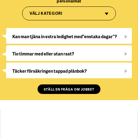
personalmat
VÄLJ KATEGORI
Kan man tjäna in extra ledighet med ”enstaka dagar”?
Tio timmar med eller utan rast?
Täcker försäkringen tappad plånbok?
STÄLL EN FRÅGA OM JOBBET