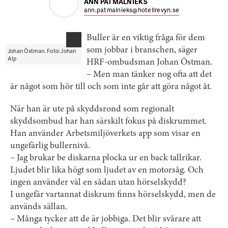
ANN PATMALNIEKS
ann.patmalnieks@hotellrevyn.se
Buller är en viktig fråga för dem
som jobbar i branschen, säger
Johan Östman. Foto: Johan
Alp
HRF-ombudsman Johan Östman.
– Men man tänker nog ofta att det
är något som hör till och som inte går att göra något åt.
När han är ute på skyddsrond som regionalt
skyddsombud har han särskilt fokus på diskrummet.
Han använder Arbetsmiljöverkets app som visar en
ungefärlig bullernivå.
– Jag brukar be diskarna plocka ur en back tallrikar.
Ljudet blir lika högt som ljudet av en motorsåg. Och
ingen använder väl en sådan utan hörselskydd?
I ungefär vartannat diskrum finns hörselskydd, men de
används sällan.
– Många tycker att de är jobbiga. Det blir svårare att