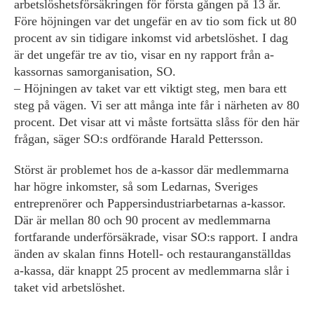
arbetslöshetsförsäkringen för första gången på 13 år.
Före höjningen var det ungefär en av tio som fick ut 80
procent av sin tidigare inkomst vid arbetslöshet. I dag
är det ungefär tre av tio, visar en ny rapport från a-
kassornas samorganisation, SO.
– Höjningen av taket var ett viktigt steg, men bara ett
steg på vägen. Vi ser att många inte får i närheten av 80
procent. Det visar att vi måste fortsätta slåss för den här
frågan, säger SO:s ordförande Harald Pettersson.
Störst är problemet hos de a-kassor där medlemmarna
har högre inkomster, så som Ledarnas, Sveriges
entreprenörer och Pappersindustriarbetarnas a-kassor.
Där är mellan 80 och 90 procent av medlemmarna
fortfarande underförsäkrade, visar SO:s rapport. I andra
änden av skalan finns Hotell- och restauranganställdas
a-kassa, där knappt 25 procent av medlemmarna slår i
taket vid arbetslöshet.