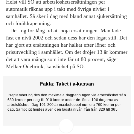
Helst vill SO att arbetslöshetsersättningen per
automatik räknas upp i takt med övriga nivåer i
samhället. Så sker i dag med bland annat sjukersättning
och föräldrapenning.
– Det tog för lång tid att höja ersättningen. Man lade
fast en nivå 2002 och sedan dess har den legat still. Det
har gjort att ersättningen har halkat efter löner och
prisutveckling i samhället. Om det dröjer 13 år kommer
det att vara många som inte får ut 80 procent, säger
Melker Ödebrink, kanslichef på SO.
Fakta: Taket i a-kassan
I september höjdes den maximala dagpenningen vid arbetslöshet från
680 kronor per dag till 910 kronor under de första 100 dagarna av
arbetslöshet. Dag 101-200 är maxbeloppet numera 760 kronor per
dag. Samtidigt höjdes även den lägsta nivån från från 320 till 365
kronor per dag.