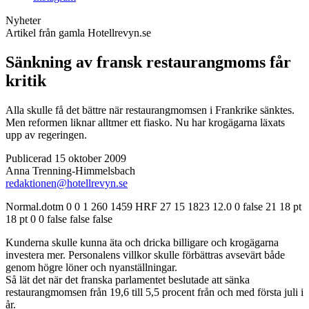
Nyheter
Artikel från gamla Hotellrevyn.se
Sänkning av fransk restaurangmoms får
kritik
Alla skulle få det bättre när restaurangmomsen i Frankrike sänktes.
Men reformen liknar alltmer ett fiasko. Nu har krogägarna läxats
upp av regeringen.
Publicerad 15 oktober 2009
Anna Trenning-Himmelsbach
redaktionen@hotellrevyn.se
Normal.dotm 0 0 1 260 1459 HRF 27 15 1823 12.0
0 false 21 18 pt
18 pt 0 0 false false false
Kunderna skulle kunna äta och dricka billigare och krogägarna
investera mer. Personalens villkor skulle förbättras avsevärt både
genom högre löner och nyanställningar.
Så lät det när det franska parlamentet beslutade att sänka
restaurangmomsen från 19,6 till 5,5 procent från och med första juli i
år.