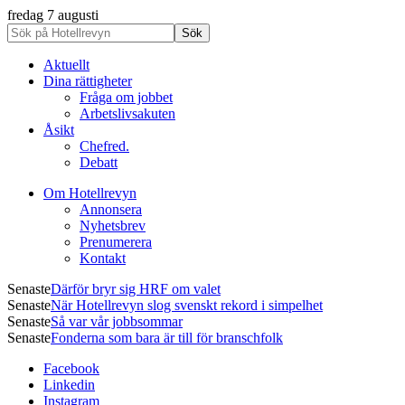
fredag 7 augusti
Aktuellt
Dina rättigheter
Fråga om jobbet
Arbetslivsakuten
Åsikt
Chefred.
Debatt
Om Hotellrevyn
Annonsera
Nyhetsbrev
Prenumerera
Kontakt
Senaste
Därför bryr sig HRF om valet
Senaste
När Hotellrevyn slog svenskt rekord i simpelhet
Senaste
Så var vår jobbsommar
Senaste
Fonderna som bara är till för branschfolk
Facebook
Linkedin
Instagram