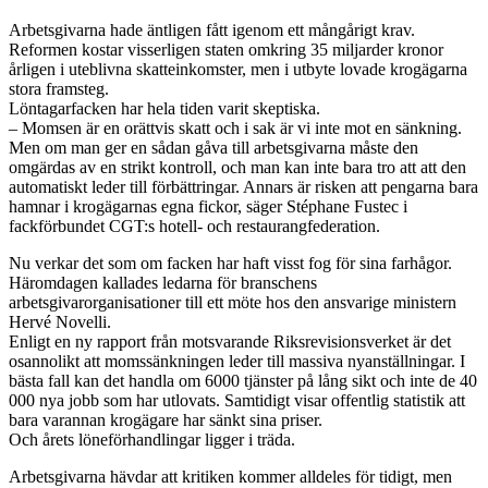
Arbetsgivarna hade äntligen fått igenom ett mångårigt krav.
Reformen kostar visserligen staten omkring 35 miljarder kronor
årligen i uteblivna skatteinkomster, men i utbyte lovade krogägarna
stora framsteg.
Löntagarfacken har hela tiden varit skeptiska.
– Momsen är en orättvis skatt och i sak är vi inte mot en sänkning.
Men om man ger en sådan gåva till arbetsgivarna måste den
omgärdas av en strikt kontroll, och man kan inte bara tro att att den
automatiskt leder till förbättringar. Annars är risken att pengarna bara
hamnar i krogägarnas egna fickor, säger Stéphane Fustec i
fackförbundet CGT:s hotell- och restaurangfederation.
Nu verkar det som om facken har haft visst fog för sina farhågor.
Häromdagen kallades ledarna för branschens
arbetsgivarorganisationer till ett möte hos den ansvarige ministern
Hervé Novelli.
Enligt en ny rapport från motsvarande Riksrevisionsverket är det
osannolikt att momssänkningen leder till massiva nyanställningar. I
bästa fall kan det handla om 6000 tjänster på lång sikt och inte de 40
000 nya jobb som har utlovats. Samtidigt visar offentlig statistik att
bara varannan krogägare har sänkt sina priser.
Och årets löneförhandlingar ligger i träda.
Arbetsgivarna hävdar att kritiken kommer alldeles för tidigt, men