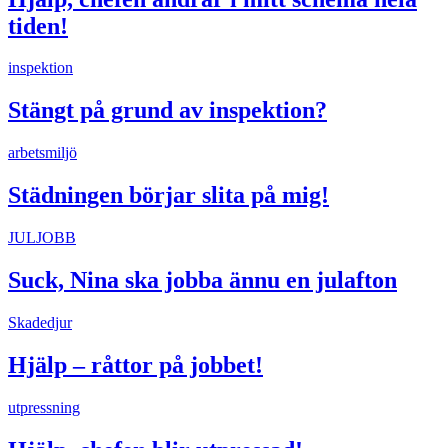
tiden!
inspektion
Stängt på grund av inspektion?
arbetsmiljö
Städningen börjar slita på mig!
JULJOBB
Suck, Nina ska jobba ännu en julafton
Skadedjur
Hjälp – råttor på jobbet!
utpressning