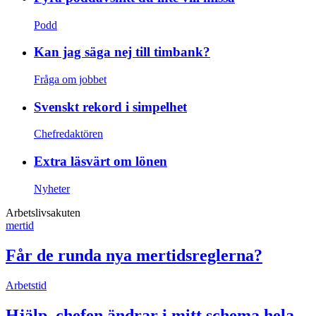
Podd
Kan jag säga nej till timbank?
Fråga om jobbet
Svenskt rekord i simpelhet
Chefredaktören
Extra läsvärt om lönen
Nyheter
Arbetslivsakuten
mertid
Får de runda nya mertidsreglerna?
Arbetstid
Hjälp, chefen ändrar i mitt schema hela