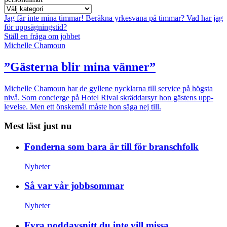
Jag får inte mina timmar!
Beräkna yrkesvana på timmar?
Vad har jag
för uppsägningstid?
Ställ en fråga om jobbet
Michelle Chamoun
”Gästerna blir mina vänner”
Michelle Chamoun har de gyllene nycklarna till service på högsta
nivå. Som concierge på Hotel Rival skräddarsyr hon gästens upp­
levelse. Men ett önskemål måste hon säga nej till.
Mest läst just nu
Fonderna som bara är till för branschfolk
Nyheter
Så var vår jobbsommar
Nyheter
Fyra poddavsnitt du inte vill missa