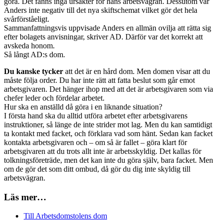
göra. Det fanns inga ursäkter för hans arbetsvägran. Dessutom var
Anders inte negativ till det nya skiftschemat vilket gör det hela
svårförståeligt.
Sammanfattningsvis uppvisade Anders en allmän ovilja att rätta sig
efter bolagets anvisningar, skriver AD. Därför var det korrekt att
avskeda honom.
Så långt AD:s dom.
Du kanske tycker
att det är en hård dom. Men domen visar att du
måste följa order. Du har inte rätt att fatta beslut som går emot
arbetsgivaren. Det hänger ihop med att det är arbetsgivaren som via
chefer leder och fördelar arbetet.
Hur ska en anställd då göra i en liknande situation?
I första hand ska du alltid utföra arbetet efter arbetsgivarens
instruktioner, så länge de inte strider mot lag. Men du kan samtidigt
ta kontakt med facket, och förklara vad som hänt. Sedan kan facket
kontakta arbetsgivaren och – om så är fallet – göra klart för
arbetsgivaren att du trots allt inte är arbetsskyldig. Det kallas för
tolkningsföreträde, men det kan inte du göra själv, bara facket. Men
om de gör det som ditt ombud, då gör du dig inte skyldig till
arbetsvägran.
Läs mer…
Till Arbetsdomstolens dom