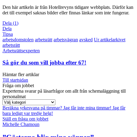
Den här artikeln är från Hotellrevyns tidigare webbplats. Därför kan
det till exempel saknas bilder eller finnas länkar som inte fungerar.
Dela
(
1
)
Dela
Tipsa
arbetsdomstolen
arbetsrätt
arbetsvägran
avsked
Ur artikelarkivet
arbetsrätt
Arbetsrättsexperten
Så gör du som vill jobba efter 67!
Hämtar fler artiklar
Till startsidan
Fråga om jobbet
Experterna svarar på läsarfrågor om allt från schemaläggning till
personalmat
Beräkna yrkesvana på timmar?
Jag får inte mina timmar!
Jag får
bara ledigt var tredje helg!
Ställ en fråga om jobbet
Michelle Chamoun