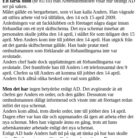
En färsk dom
(nr 81/10) från Arbetsdomstolen visar hur strängt AD
ser på saken.
Målet gällde en bergarbetare, som vi kan kalla Anders. Han vägrade
att utföra arbete vid två tillfällen, den 14 och 15 april 2009.
Anledningen var att fackklubben och företaget några dagar innan
förhandlat om ett nytt skiftschema. Det nya schemat innebar att
personalen skulle jobba den 14 april, i stället för som tidigare den 15
april. Men Anders kom inte till jobbet den 14 april. Han utgick från
att det gamla skiftschemat gällde. Han hade pratat med
ombudsmannen som förklarade att förhandlingarna inte var
avslutade.
Anders chef hade dock uppfattningen att förhandlingarna var
avslutade. Det framförde han till Anders i ett telefonsamtal den 9
april. Chefen sa till Anders att komma till jobbet den 14 april.
Anders fick alltså olika besked om vad som gällde.
Men det har
ingen betydelse enligt AD. Det avgörande är att
chefen ger Anders en order, och den gäller. Dessutom var
ombudsmannen dåligt informerad och visste inte att företaget redan
infört det nya schemat.
Anders kom alltså, trots direkt order, inte till jobbet den 14 april.
Dagen efter var han där och uppmanades då igen att arbeta efter det
nya schemat. Men han vägrade ännu en gång, trots att hans
arbetskamrater arbetade enligt det nya schemat.
Enligt AD hade Anders haft tid på sig att tänka på hur han skulle