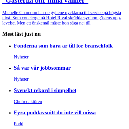
”Gästerna blir mina vänner”
Michelle Chamoun har de gyllene nycklarna till service på högsta
nivå. Som concierge på Hotel Rival skräddarsyr hon gästens upp­
levelse. Men ett önskemål måste hon säga nej till.
Mest läst just nu
Fonderna som bara är till för branschfolk
Nyheter
Så var vår jobbsommar
Nyheter
Svenskt rekord i simpelhet
Chefredaktören
Fyra poddavsnitt du inte vill missa
Podd