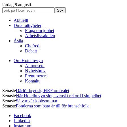
lördag 8 augusti
Aktuellt
Dina rättigheter
Fråga om jobbet
Arbetslivsakuten
Åsikt
Chefred.
Debatt
Om Hotellrevyn
Annonsera
Nyhetsbrev
Prenumerera
Kontakt
Senaste
Därför bryr sig HRF om valet
Senaste
När Hotellrevyn slog svenskt rekord i simpelhet
Senaste
Så var vår jobbsommar
Senaste
Fonderna som bara är till för branschfolk
Facebook
Linkedin
Instagram