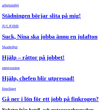
arbetsmiljö
Städningen börjar slita på mig!
JULJOBB
Suck, Nina ska jobba ännu en julafton
Skadedjur
Hjälp – råttor på jobbet!
utpressning
Hjälp, chefen blir utpressad!
löneläget
Gå ner i lön för ett jobb på finkrogen?
Nyheter från hotell- och restaurangbranschen