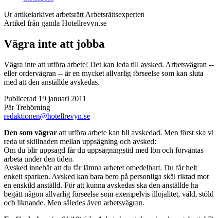
Ur artikelarkivet arbetsrätt
Arbetsrättsexperten
Artikel från gamla Hotellrevyn.se
Vägra inte att jobba
Vägra inte att utföra arbete! Det kan leda till avsked. Arbetsvägran --
eller ordervägran -- är en mycket allvarlig förseelse som kan sluta
med att den anställde avskedas.
Publicerad 19 januari 2011
Pär Trehörning
redaktionen@hotellrevyn.se
Den som vägrar
att utföra arbete kan bli avskedad. Men först ska vi
reda ut skillnaden mellan ­uppsägning och avsked:
Om du blir uppsagd får du uppsägningstid med lön och förväntas
arbeta under den tiden.
Avsked innebär att du får lämna arbetet omedelbart. Du får helt
enkelt sparken. Avsked kan bara bero på personliga skäl riktad mot
en enskild anställd. För att kunna avskedas ska den anställde ha
begått någon allvarlig förseelse som exempelvis illojalitet, våld, stöld
och liknande. Men således även arbetsvägran.