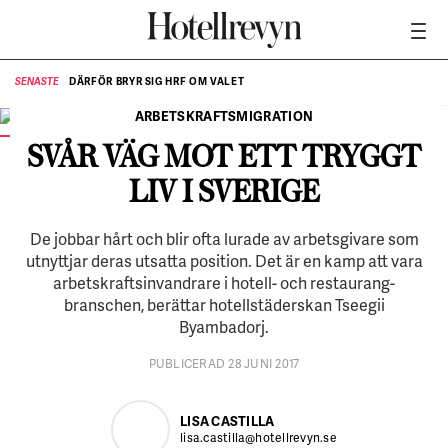
DÄRFÖR BRYR SIG HRF OM VALET
SENASTE
SE
ARBETSKRAFTSMIGRATION
Tseegii Byambadorj städar på Hotel C i Stockholm.
FOTO:
Elis Hoffman
SVÅR VÄG MOT ETT TRYGGT
LIV I SVERIGE
De jobbar hårt och blir ofta lurade av arbetsgivare som
utnyttjar deras utsatta position. Det är en kamp att vara
arbetskraftsinvandrare i hotell- och restaurang­
branschen, berättar hotellstäderskan Tseegii
Byambadorj.
PUBLICERAD 28 JUNI 2017
LISA CASTILLA
lisa.castilla@hotellrevyn.se