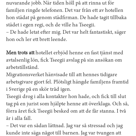
nuvarande jobb. När tiden höll på att rinna ut för
familjen ringde telefonen. Det var från ett av hotellen
hon städat på genom städfirman. De hade tagit tillbaka
städet i egen regi, och de ville ha Tseegii.
– De hade letat efter mig. Det var helt fantastiskt, säger
hon och ler ett brett leende.
Men trots att
hotellet erbjöd henne en fast tjänst med
avtalsenlig lön, fick Tseegii avslag på sin ansökan om
arbetstillstånd.
Migrationsverket hänvisade till att hennes tidigare
arbetsgivare gjort fel. Plötsligt hängde familjens framtid
i Sverige på en skör tråd igen.
Tseegii drog i alla kontakter hon hade, och fick till slut
tag på en jurist som hjälpte henne att överklaga. Och så,
förra året fick Tseegii besked om att de får stanna. I två
år i alla fall.
– Det var en sådan lättnad. Jag var så stressad och jag
kunde inte säga något till barnen. Jag var tvungen att