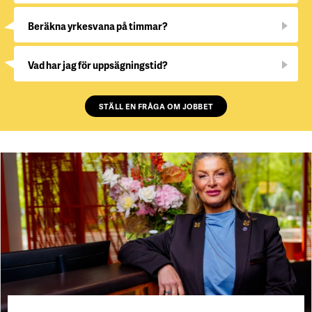
Beräkna yrkesvana på timmar?
Vad har jag för uppsägningstid?
STÄLL EN FRÅGA OM JOBBET