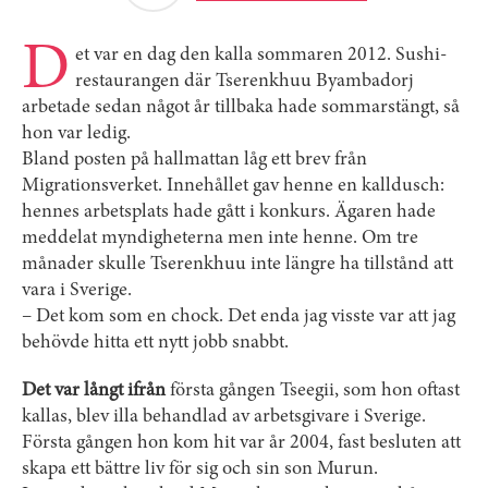
D
et var en dag den kalla sommaren 2012. Sushi­
restaurangen där Tserenkhuu Byambadorj
arbetade sedan något år tillbaka hade sommarstängt, så
hon var ledig.
Bland posten på hallmattan låg ett brev från
Migrationsverket. Innehållet gav henne en kalldusch:
hennes arbetsplats hade gått i konkurs. Ägaren hade
meddelat myndigheterna men inte henne. Om tre
månader skulle Tserenkhuu inte längre ha tillstånd att
vara i Sverige.
– Det kom som en chock. Det enda jag visste var att jag
behövde hitta ett nytt jobb snabbt.
Det var långt ifrån
första gången Tseegii, som hon oftast
kallas, blev illa behandlad av arbetsgivare i Sverige.
Första gången hon kom hit var år 2004, fast besluten att
skapa ett bättre liv för sig och sin son Murun.