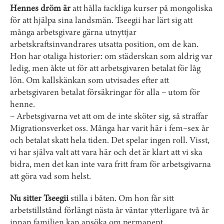
arbetstillstånd bedömda under 2016. Fyra av tio fick avslag.
Hennes dröm är
att hålla fackliga kurser på mongoliska
103 personer beviljades förra året uppehålls­tillstånd efter att ha
för att hjälpa sina landsmän. Tseegii har lärt sig att
haft arbets­tillstånd i branschen.
många arbetsgivare gärna utnyttjar
arbetskraftsinvandrares utsatta position, om de kan.
Hon har otaliga historier: om städerskan som aldrig var
ledig, men åkte ut för att arbetsgivaren betalat för låg
lön. Om kallskänkan som utvisades efter att
arbetsgivaren betalat försäkringar för alla – utom för
henne.
– Arbetsgivarna vet att om de inte sköter sig, så straffar
Migrationsverket oss. Många har varit här i fem–sex år
och betalat skatt hela tiden. Det spelar ingen roll. Visst,
vi har själva valt att vara här och det är klart att vi ska
bidra, men det kan inte vara fritt fram för arbetsgivarna
att göra vad som helst.
Nu sitter Tseegii
stilla i båten. Om hon får sitt
arbetstillstånd förlängt nästa år väntar ytterligare två år
innan familjen kan ansöka om permanent