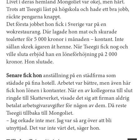
Livet i deras hemland Mongoliet var okej, men hårt.
Trots att Tseegii läst på högskola och hade ett bra jobb,
räckte pengarna knappt.
Det första jobbet hon fick i Sverige var på en
wokrestaurang. Där lagade hon mat och skurade
toaletter för 5 000 kronor i månaden – kontant. Inte
sällan skrek ägaren åt henne. När Tseegii fick nog och
ville sluta erbjöd han en löneförhöjning på 2 000
kronor. Hon slutade.
Senare fick hon
anställning på en städfirma som
städade på fina hotell. Arbetet var bättre, men även här
fick hon lönen i kontanter. När en av kollegorna till slut
ringde till Skatte­verket, visade det sig att firman aldrig
betalat arbets­givaravgifter för någon av dem. Då reste
Tseegii tillbaka till Mongoliet.
– Jag orkade inte mer. Jag var så arg över att bli
utnyttjad. Det var inte värt det, säger hon.