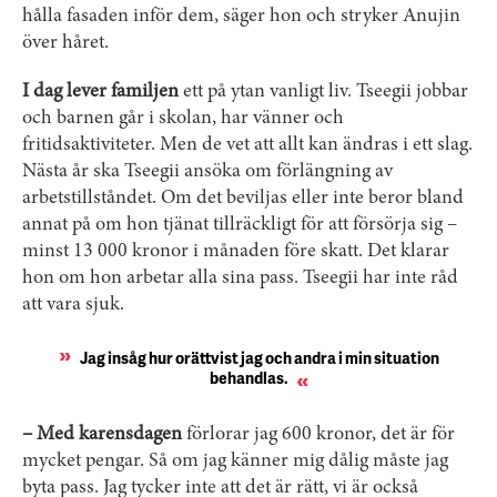
hålla fasaden inför dem, säger hon och stryker Anujin
över håret.
I dag lever familjen
ett på ytan vanligt liv. Tseegii jobbar
och barnen går i skolan, har vänner och
fritidsaktiviteter. Men de vet att allt kan ändras i ett slag.
Nästa år ska Tseegii ansöka om förlängning av
arbetstillståndet. Om det beviljas eller inte beror bland
annat på om hon tjänat tillräckligt för att försörja sig –
minst 13 000 kronor i månaden före skatt. Det klarar
hon om hon arbetar alla sina pass. Tseegii har inte råd
att vara sjuk.
Jag insåg hur orättvist jag och andra i min situation
behandlas.
– Med karensdagen
förlorar jag 600 kronor, det är för
mycket pengar. Så om jag känner mig dålig måste jag
byta pass. Jag tycker inte att det är rätt, vi är också