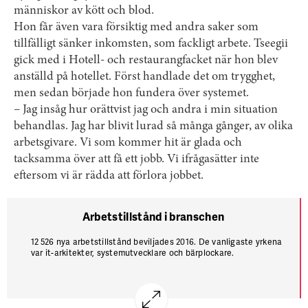
människor av kött och blod.
Hon får även vara försiktig med andra saker som
tillfälligt sänker inkomsten, som fackligt arbete. Tseegii
gick med i Hotell- och restaurangfacket när hon blev
anställd på hotellet. Först handlade det om trygghet,
men sedan började hon fundera över systemet.
– Jag insåg hur orättvist jag och andra i min situation
behandlas. Jag har blivit lurad så många gånger, av olika
arbetsgivare. Vi som kommer hit är glada och
tacksamma över att få ett jobb. Vi ifrågasätter inte
eftersom vi är rädda att förlora jobbet.
Arbetstillstånd i branschen
12 526 nya arbetstillstånd beviljades 2016. De vanligaste yrkena
var it-arkitekter, systemutvecklare och bärplockare.
1 180 arbetstillstånd rörde kockar, kallskänkor,
snabbmatspersonal, restaurangbiträden eller städare.
497 bransch­anställda fick ansökningar om förlängda