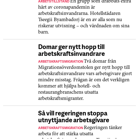
ARBETSTILLSTÅND
En grupp som drabbats extra
hårt av coronapandemin är
arbetskraftsinvandrarna. Hotellstädaren
Tseegii Byambadorj är en av alla som nu
riskerar utvisning – och vårdnaden om sina
barn.
Domar ger nytt hopp till
arbetskraftsinvandrare
ARBETSKRAFTSMIGRATION
Två domar från
Migrationsöverdomstolen ger nytt hopp till
arbetskraftsinvandrare vars arbetsgivare gjort
mindre misstag. Frågan är om det verkligen
kommer att hjälpa hotell- och
restaurangbranschens utsatta
arbetskraftsmigranter.
Så vill regeringen stoppa
utnyttjande arbetsgivare
ARBETSKRAFTSMIGRATION
Regeringen tänker
arbeta för att stärka utsatta