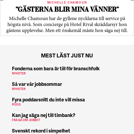
MICHELLE CHAMOUN
”GÄSTERNA BLIR MINA VÄNNER”
Michelle Chamoun har de gyllene nycklarna till service på
högsta nivå. Som concierge på Hotel Rival skräddarsyr hon
gästens upp­levelse. Men ett önskemål måste hon säga nej till.
MEST LÄST JUST NU
Fonderna som bara är till för branschfolk
NYHETER
Så var vår jobbsommar
NYHETER
Fyra poddavsnitt du inte vill missa
PODD
Kan jag säga nej till timbank?
FRÅGA OM JOBBET
Svenskt rekord i simpelhet