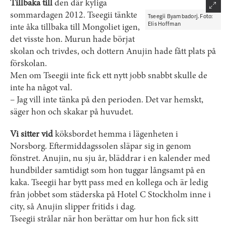
Tillbaka till
den där kyliga
sommardagen 2012. Tseegii tänkte
Tseegii Byambadorj. Foto:
Elis Hoffman
inte åka tillbaka till Mongoliet igen,
det visste hon. Murun hade börjat
skolan och trivdes, och dottern Anujin hade fått plats på
förskolan.
Men om Tseegii inte fick ett nytt jobb snabbt skulle de
inte ha något val.
– Jag vill inte tänka på den perioden. Det var hemskt,
säger hon och skakar på huvudet.
Vi sitter vid
köksbordet hemma i lägenheten i
Norsborg. Eftermiddagssolen släpar sig in genom
fönstret. Anujin, nu sju år, bläddrar i en kalender med
hundbilder samtidigt som hon tuggar långsamt på en
kaka. Tseegii har bytt pass med en kollega och är ledig
från jobbet som städerska på Hotel C Stockholm inne i
city, så Anujin slipper fritids i dag.
Tseegii strålar när hon berättar om hur hon fick sitt