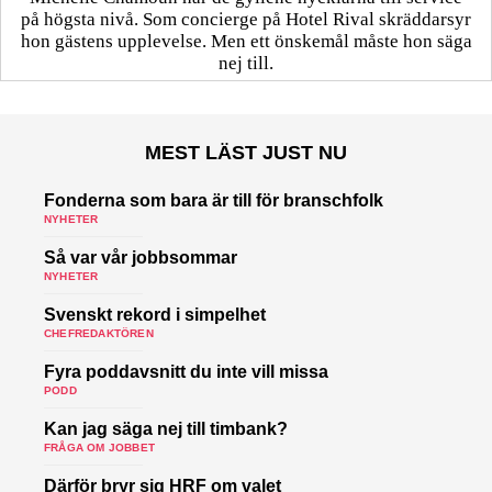
på högsta nivå. Som concierge på Hotel Rival skräddarsyr
hon gästens upp­levelse. Men ett önskemål måste hon säga
nej till.
MEST LÄST JUST NU
Fonderna som bara är till för branschfolk
NYHETER
Så var vår jobbsommar
NYHETER
Svenskt rekord i simpelhet
CHEFREDAKTÖREN
Fyra poddavsnitt du inte vill missa
PODD
Kan jag säga nej till timbank?
FRÅGA OM JOBBET
Därför bryr sig HRF om valet