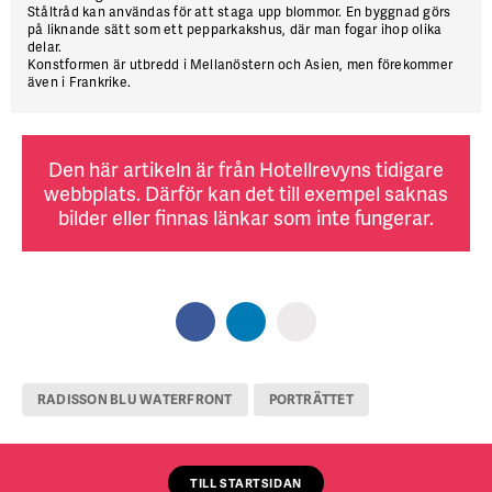
Ståltråd
kan användas för att staga upp blommor. En byggnad görs
på liknande sätt som ett pepparkakshus, där man fogar ihop olika
delar.
Konstformen
är utbredd i Mellanöstern och Asien, men förekommer
även i Frankrike.
Den här artikeln är från Hotellrevyns tidigare
webbplats. Därför kan det till exempel saknas
bilder eller finnas länkar som inte fungerar.
RADISSON BLU WATERFRONT
PORTRÄTTET
TILL STARTSIDAN