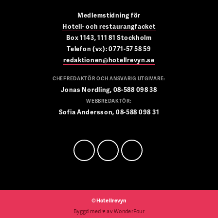
Medlemstidning för
Hotell- och restaurangfacket
Box 1143, 111 81 Stockholm
Telefon (vx): 0771-57 58 59
redaktionen@hotellrevyn.se
CHEFREDAKTÖR OCH ANSVARIG UTGIVARE:
Jonas Nordling, 08-588 098 38
WEBBREDAKTÖR:
Sofia Andersson, 08-588 098 31
©Hotellrevyn
Byggd med
♥
av
WonderFour