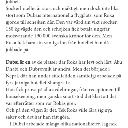
jobbet.
Sockerhotellet är stort och mäktigt, men dock inte lika
stort som Dubais internationella flygplats, som Roka
gjorde till schejken där. Den var värd sin vikt i socker.
150 kg vägde den och schejken fick betala ungefär
motsvarande 190 000 svenska kronor för den. Men
Roka fick bara sin vanliga lön från hotellet han då
jobbade på.
Dubai är en
av de platser där Roka har levt och lärt. Abu
Dhabi och Dubrovnik är andra. Men det började i
Nepal, där han under studietiden samtidigt arbetade på
fyrstjärniga hotellet Shangri-La.
Han fick prova på alla avdelningar, från receptionen till
housekeeping, men ganska snart stod det klart att det
var efterrätter som var Rokas grej.
Och på den vägen är det. Tek Roka ville lära sig nya
saker och det har han fått göra.
– I Dubai arbetade många olika nationaliteter. Jag fick