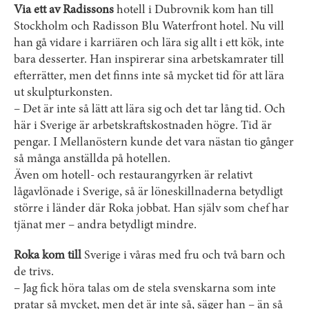
Via ett av Radissons
­hotell i Dubrovnik kom han till
Stockholm och Radisson Blu Waterfront hotel. Nu vill
han gå vidare i karriären och lära sig allt i ett kök, inte
bara desserter. Han inspirerar sina arbetskamrater till
efterrätter, men det finns inte så mycket tid för att lära
ut skulpturkonsten.
– Det är inte så lätt att lära sig och det tar lång tid. Och
här i Sverige är arbetskraftskostnaden högre. Tid är
pengar. I Mellanöstern kunde det vara nästan tio gånger
så många anställda på hotellen.
Även om hotell- och restaurangyrken är relativt
lågavlönade i Sverige, så är löneskillnaderna betydligt
större i länder där Roka jobbat. Han själv som chef har
tjänat mer – andra betydligt mindre.
Roka kom till
Sverige i våras med fru och två barn och
de trivs.
– Jag fick höra talas om de stela svenskarna som inte
pratar så mycket, men det är inte så, säger han – än så