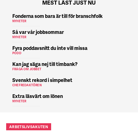
MEST LÄST JUST NU
Fonderna som bara är till för branschfolk
NYHETER
Så var vår jobbsommar
NYHETER
Fyra poddavsnitt du inte vill missa
PODD
Kan jag säga nej till timbank?
FRÅGA OM JOBBET
Svenskt rekord i simpelhet
CHEFREDAKTÖREN
Extra läsvärt om lönen
NYHETER
ARBETSLIVSAKUTEN