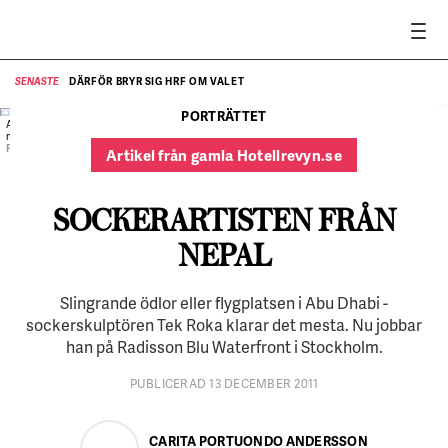
DÄRFÖR BRYR SIG HRF OM VALET
SENASTE
SE
PORTRÄTTET
Arbetsplatsen Radisson Blu Waterfront har stått
modell för en av Tek Rokas sockerskulpturer.
FOTO:
Pernille Tofte
Artikel från gamla Hotellrevyn.se
SOCKERARTISTEN FRÅN
NEPAL
Slingrande ödlor eller flygplatsen i Abu Dhabi -
sockerskulptören Tek Roka klarar det mesta. Nu jobbar
han på Radisson Blu Waterfront i Stockholm.
PUBLICERAD 13 DECEMBER 2011
CARITA PORTUONDO ANDERSSON