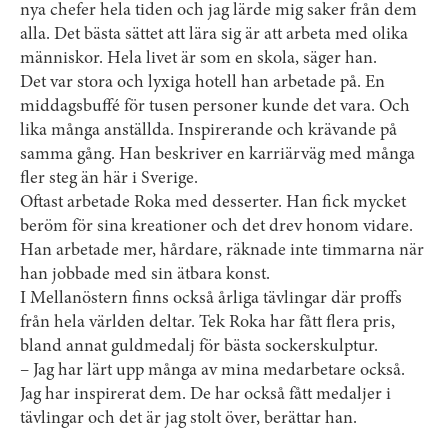
nya chefer hela tiden och jag lärde mig saker från dem
alla. Det bästa sättet att lära sig är att arbeta med olika
människor. Hela livet är som en skola, säger han.
Det var stora och lyxiga hotell han arbetade på. En
middagsbuffé för tusen personer kunde det vara. Och
lika många anställda. Inspirerande och krävande på
samma gång. Han beskriver en karriärväg med många
fler steg än här i Sverige.
Oftast arbetade Roka med desserter. Han fick mycket
beröm för sina kreationer och det drev honom vidare.
Han arbetade mer, hårdare, räknade inte timmarna när
han jobbade med sin ätbara konst.
I Mellanöstern finns också årliga tävlingar där proffs
från hela världen deltar. Tek Roka har fått flera pris,
bland annat guldmedalj för bästa socker­skulptur.
– Jag har lärt upp många av mina medarbetare också.
Jag har inspirerat dem. De har också fått medaljer i
tävlingar och det är jag stolt över, berättar han.