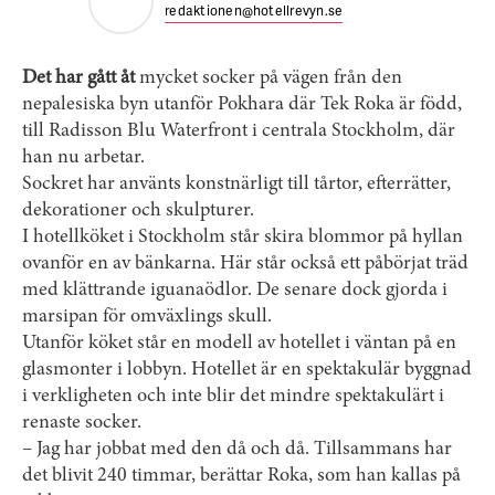
redaktionen@hotellrevyn.se
Det har gått åt
mycket socker på vägen från den
nepalesiska byn utanför Pokhara där Tek Roka är född,
till Radisson Blu Waterfront i centrala Stockholm, där
han nu arbetar.
Sockret har använts konstnärligt till tårtor, efterrätter,
dekorationer och skulpturer.
I hotellköket i Stockholm står skira blommor på hyllan
ovanför en av bänkarna. Här står också ett påbörjat träd
med klättrande iguanaödlor. De senare dock gjorda i
marsipan för omväxlings skull.
Utanför köket står en modell av hotellet i väntan på en
glasmonter i lobbyn. Hotellet är en spektakulär byggnad
i verkligheten och inte blir det mindre spektakulärt i
renaste socker.
– Jag har jobbat med den då och då. Tillsammans har
det blivit 240 timmar, berättar Roka, som han kallas på