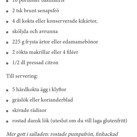
10 portioner basmatiris
2 tsk brunt senapsfrö
4 dl kokta eller konserverade kikärtor,
sköljda och avrunna
225 g frysta ärtor eller edamamebönor
2 rökta makrillar eller 4 filéer
1/2 dl pressad citron
Till servering:
5 hårdkokta ägg i klyftor
gräslök eller korianderblad
skivade rädisor
rostad dansk lök (uteslut om du vill laga glutenfritt)
Mer gott i salladen: rostade pumpafrön, finhackad