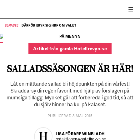
DÄRFÖR BRYR SIG HRF OM VALET
SENASTE
SE
PÅ MENYN
Tre matiga sallader som passar på buffén.
FOTO:
Linus Meyer
Artikel från gamla Hotellrevyn.se
SALLADSSÄSONGEN ÄR HÄR!
Låt en mättande sallad bli höjdpunkten på din vårfest!
Skräddarsy din egen favorit med hjälp av förslagen på
mumsiga tillägg. Mycket går att förbereda i god tid, så att
du själv hinner ha kul på kalaset.
PUBLICERAD 8 MAJ 2015
LISA FÖRARE WINBLADH
redaktionen@hotellrevyn.se