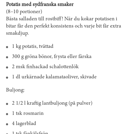
Potatis med sydfranska smaker
(8–10 portioner)
Bästa salladen till rostbiff! När du kokar potatisen i
bitar får den perfekt konsistens och varje bit får extra
smakdjup.
1 kg potatis, tvättad
300 g gröna bönor, frysta eller färska
2 msk finhackad schalottenlök
1 dl urkärnade kalamataoliver, skivade
Buljong:
2 1/2 l kraftig lantbuljong (på pulver)
1 tsk rosmarin
4 lagerblad
1 tsk fänkålsfrön