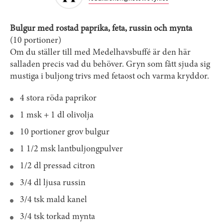
Bulgur med rostad paprika, feta, russin och mynta
(10 portioner)
Om du ställer till med Medelhavsbuffé är den här
salladen precis vad du behöver. Gryn som fått sjuda sig
mustiga i buljong trivs med fetaost och varma kryddor.
4 stora röda paprikor
1 msk + 1 dl olivolja
10 portioner grov bulgur
1 1/2 msk lantbuljongpulver
1/2 dl pressad citron
3/4 dl ljusa russin
3/4 tsk mald kanel
3/4 tsk torkad mynta