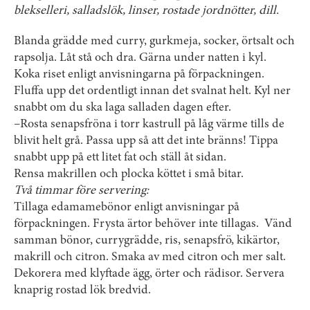
blekselleri, salladslök, linser, rostade jordnötter, dill.
Blanda grädde med curry, gurkmeja, socker, örtsalt och
rapsolja. Låt stå och dra. Gärna under natten i kyl.
Koka riset enligt anvisningarna på förpackningen.
Fluffa upp det ordentligt innan det svalnat helt. Kyl ner
snabbt om du ska laga salladen dagen efter.
–Rosta senapsfröna i torr kastrull på låg värme tills de
blivit helt grå. Passa upp så att det inte bränns! Tippa
snabbt upp på ett litet fat och ställ åt sidan.
Rensa makrillen och plocka köttet i små bitar.
Två timmar före servering:
Tillaga edamamebönor enligt anvisningar på
förpackningen. Frysta ärtor behöver inte tillagas. Vänd
samman bönor, currygrädde, ris, senapsfrö, kikärtor,
makrill och citron. Smaka av med citron och mer salt.
Dekorera med klyftade ägg, örter och rädisor. Servera
knaprig rostad lök bredvid.