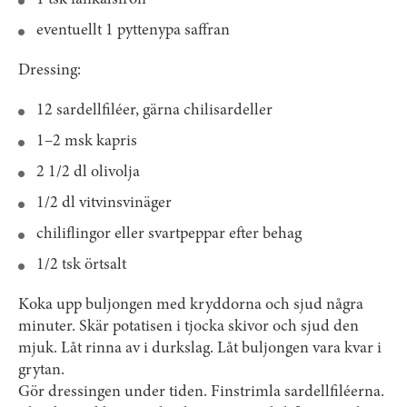
eventuellt 1 pyttenypa saffran
Dressing:
12 sardellfiléer, gärna chilisardeller
1–2 msk kapris
2 1/2 dl olivolja
1/2 dl vitvinsvinäger
chiliflingor eller svartpeppar efter behag
1/2 tsk örtsalt
Koka upp buljongen med kryddorna och sjud några
minuter. Skär potatisen i tjocka skivor och sjud den
mjuk. Låt rinna av i durkslag. Låt buljongen vara kvar i
grytan.
Gör dressingen under tiden. Finstrimla sardell­filéerna.