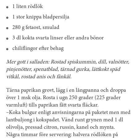
1 liten rödlök
1 stor knippa bladpersilja
280 g fetaost, smulad
3 dl kokta svarta linser eller andra bönor
chiliflingor efter behag
Mer gott i salladen: Rostad spiskummin, dill, valnötter,
pinjenötter, spenatblad, tärnad gurka, lättkokt späd
vitkål, rostad anis och fänkål.
Tärna paprikan grovt, lägg i en långpanna och droppa
över 1 msk olja. Rosta i ugn 250 grader (225 grader
varmluft) tills paprikan fått svarta fläckar.
–Koka bulgur enligt anvisningarna på paketet men med
lantbuljong i kokspadet. Vänd runt grynen med 1 dl
olivolja, pressad citron, russin, kanel och mynta.
Några timmar före servering: halvera rödlöken på