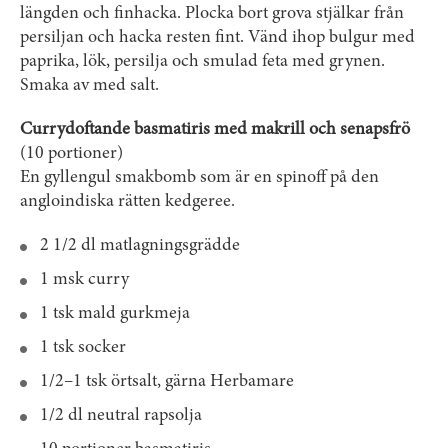
längden och finhacka. Plocka bort grova stjälkar från
persiljan och hacka resten fint. Vänd ihop bulgur med
paprika, lök, persilja och smulad feta med grynen.
Smaka av med salt.
Currydoftande basmatiris med makrill och senapsfrö
(10 portioner)
En gyllengul smakbomb som är en spinoff på den
anglo­indiska rätten kedgeree.
2 1/2 dl matlagningsgrädde
1 msk curry
1 tsk mald gurkmeja
1 tsk socker
1/2–1 tsk örtsalt, gärna Herbamare
1/2 dl neutral rapsolja