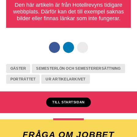
Den här artikeln är från Hotellrevyns tidigare
webbplats. Därför kan det till exempel saknas
bilder eller finnas länkar som inte fungerar.
GÄSTER
SEMESTERLÖN OCH SEMESTERERSÄTTNING
PORTRÄTTET
UR ARTIKELARKIVET
TILL STARTSIDAN
FRÅGA OM JOBBET