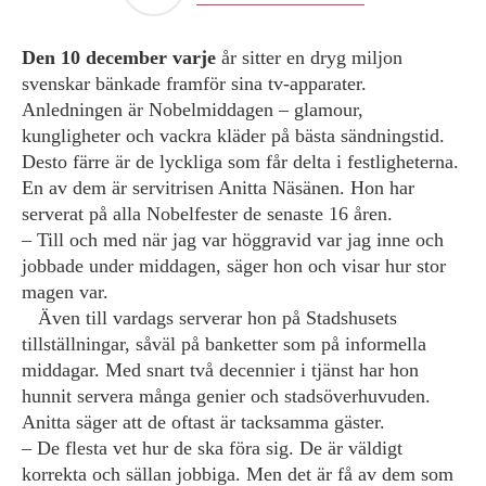
Den 10 december varje
år sitter en dryg miljon
svenskar bänkade framför sina tv-apparater.
Anledningen är Nobelmiddagen – glamour,
kungligheter och vackra kläder på bästa sändningstid.
Desto färre är de lyckliga som får delta i festligheterna.
En av dem är servitrisen Anitta Näsänen. Hon har
serverat på alla Nobelfester de senaste 16 åren.
– Till och med när jag var höggravid var jag inne och
jobbade under middagen, säger hon och visar hur stor
magen var.
Även till vardags serverar hon på Stadshusets
tillställningar, såväl på banketter som på informella
middagar. Med snart två decennier i tjänst har hon
hunnit servera många genier och stadsöverhuvuden.
Anitta säger att de oftast är tacksamma gäster.
– De flesta vet hur de ska föra sig. De är väldigt
korrekta och sällan jobbiga. Men det är få av dem som