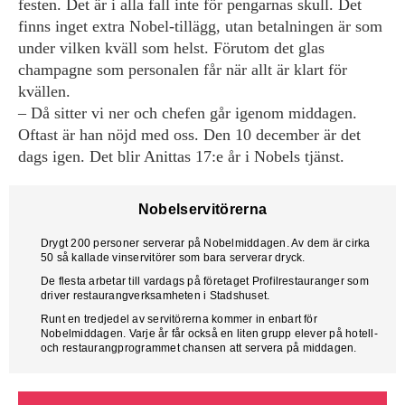
festen. Det är i alla fall inte för pengarnas skull. Det
finns inget extra Nobel-tillägg, utan betalningen är som
under vilken kväll som helst. Förutom det glas
champagne som personalen får när allt är klart för
kvällen.
– Då sitter vi ner och chefen går igenom middagen.
Oftast är han nöjd med oss. Den 10 december är det
dags igen. Det blir Anittas 17:e år i Nobels tjänst.
Nobelservitörerna
Drygt 200 personer serverar på Nobelmiddagen. Av dem är cirka
50 så kallade vinservitörer som bara serverar dryck.
De flesta arbetar till vardags på företaget Profilrestauranger som
driver restaurangverksamheten i Stadshuset.
Runt en tredjedel av servitörerna kommer in enbart för
Nobelmiddagen. Varje år får också en liten grupp elever på hotell-
och restaurangprogrammet chansen att servera på middagen.