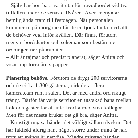
Själv har hon bara varit utanför huvudbordet vid två
tillfällen under de senaste 16 åren. Även menyn är
hemlig ända fram till festdagen. När personalen
kommer in på morgonen får de en tjock lunta med allt
de behöver veta inför kvällen. Där finns, förutom
menyn, bordskartor och scheman som bestämmer
ordningen ner på minuten.
– Allt är tajmat och precist planerat, säger Anitta och
visar upp förra årets papper.
Planering behövs.
Förutom de drygt 200 servitörerna
och de cirka 1 300 gästerna, cirkulerar flera
kamerateam runt i salen. Det är med andra ord riktigt
trångt. Därför får varje servitör en utstakad bana mellan
kök och gäster för att inte krocka med sina kollegor.
Men för det mesta brukar det gå bra, säger Anitta.
– Konstigt nog så händer det väldigt sällan olyckor. Det
har faktiskt aldrig hänt något större under mina år här,
trots att många är nervösa. Mindre misstag händer