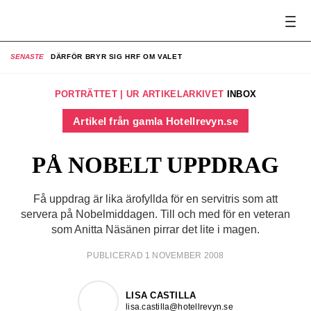
SENASTE
DÄRFÖR BRYR SIG HRF OM VALET
SE
PORTRÄTTET | UR ARTIKELARKIVET
INBOX
Artikel från gamla Hotellrevyn.se
PÅ NOBELT UPPDRAG
Få uppdrag är lika ärofyllda för en servitris som att
servera på Nobelmiddagen. Till och med för en veteran
som Anitta Näsänen pirrar det lite i magen.
PUBLICERAD 1 NOVEMBER 2008
LISA CASTILLA
lisa.castilla@hotellrevyn.se