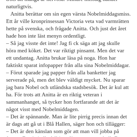
naturligtvis.
Anitta berättar om sin egen värsta Nobelmiddagsmiss.
Ett år ville kronprinsessan Victoria veta vad varmrätten
hette på svenska, och frågade Anitta. Och just det året
hade hon inte läst menyn ordentligt.
– Så jag visste det inte! Jag fi ck säga att jag skulle
höra med köket. Det var riktigt pinsamt. Men det var
ett undantag. Anitta brukar läsa på noga. Hon har
faktiskt sparat infopapper från alla sina Nobelmiddagar.
– Förut sparade jag papper från alla banketter jag
serverade på, men det blev väldigt mycket. Nu sparar
jag bara Nobel och utländska stadsbesök. Det är kul att
ha. För trots att Anitta är en riktig veteran i
sammanhanget, så tycker hon fortfarande att det är
något visst med Nobelmiddagen.
– Det är spännande. Man är lite pirrig precis innan det
är dags att gå ut i Blå Hallen, säger hon och tillägger:
– Det är den känslan som gör att man vill jobba på