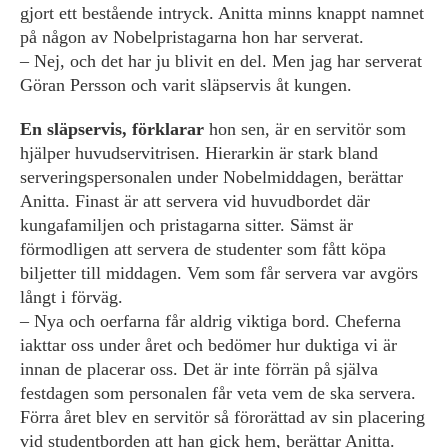
gjort ett bestående intryck. Anitta minns knappt namnet
på någon av Nobelpristagarna hon har serverat.
– Nej, och det har ju blivit en del. Men jag har serverat
Göran Persson och varit släpservis åt kungen.
En släpservis, förklarar
hon sen, är en servitör som
hjälper huvudservitrisen. Hierarkin är stark bland
serveringspersonalen under Nobelmiddagen, berättar
Anitta. Finast är att servera vid huvudbordet där
kungafamiljen och pristagarna sitter. Sämst är
förmodligen att servera de studenter som fått köpa
biljetter till middagen. Vem som får servera var avgörs
långt i förväg.
– Nya och oerfarna får aldrig viktiga bord. Cheferna
iakttar oss under året och bedömer hur duktiga vi är
innan de placerar oss. Det är inte förrän på själva
festdagen som personalen får veta vem de ska servera.
Förra året blev en servitör så förorättad av sin placering
vid studentborden att han gick hem, berättar Anitta.