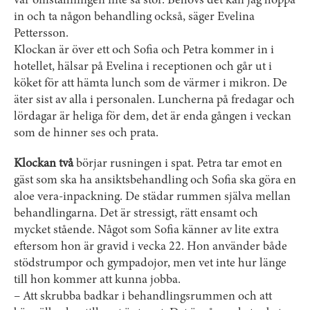
var omställningen inte så stor. Behövs det kan jag hoppa
in och ta någon behandling också, säger Evelina
Pettersson.
Klockan är över ett och Sofia och Petra kommer in i
hotellet, hälsar på Evelina i receptionen och går ut i
köket för att hämta lunch som de värmer i mikron. De
äter sist av alla i personalen. Luncherna på fredagar och
lördagar är heliga för dem, det är enda gången i veckan
som de hinner ses och prata.
Klockan två
börjar rusningen i spat. Petra tar emot en
gäst som ska ha ansiktsbehandling och Sofia ska göra en
aloe vera-inpackning. De städar rummen själva mellan
behandlingarna. Det är stressigt, rätt ­ensamt och
mycket stående. Något som Sofia känner av lite extra
eftersom hon är gravid i vecka 22. Hon använder både
stödstrumpor och gympadojor, men vet inte hur länge
till hon kommer att kunna jobba.
– Att skrubba badkar i behandlingsrummen och att