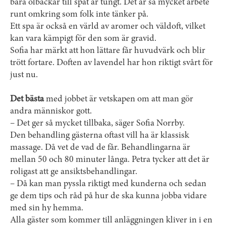
bära ­ölbackar till spat är tungt. Det är så mycket arbete
runt omkring som folk inte tänker på.
Ett spa är också en värld av aromer och väldoft, vilket
kan vara kämpigt för den som är gravid.
Sofia har märkt att hon lättare får huvudvärk och blir
trött fortare. Doften av lavendel har hon riktigt svårt för
just nu.
Det bästa
med jobbet är vetskapen om att man gör
andra människor gott.
– Det ger så mycket tillbaka, säger Sofia Norrby.
Den behandling gästerna oftast vill ha är klassisk
massage. Då vet de vad de får. Behandlingarna är
mellan 50 och 80 minuter långa. Petra tycker att det är
roligast att ge ansiktsbehandlingar.
– Då kan man pyssla riktigt med kunderna och sedan
ge dem tips och råd på hur de ska kunna jobba vidare
med sin hy hemma.
Alla gäster som kommer till anläggningen kliver in i en