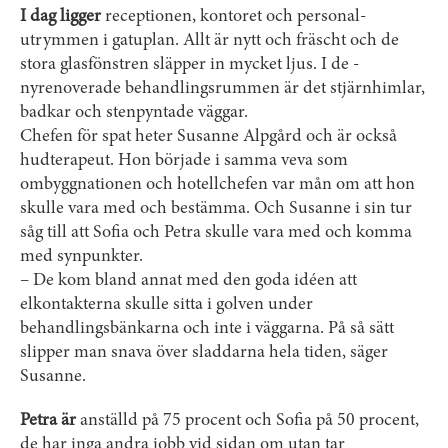
I dag ligger
receptionen, kontoret och personal­
utrymmen i gatuplan. Allt är nytt och fräscht och de
stora glasfönstren släpper in mycket ljus. I de ­
nyrenoverade ­behandlingsrummen är det stjärnhimlar,
badkar och sten­pyntade väggar.
Chefen för spat heter Susanne Alpgård och är också
hudterapeut. Hon började i samma veva som
ombyggnationen och hotellchefen var mån om att hon
skulle vara med och bestämma. Och ­Susanne i sin tur
såg till att Sofia och Petra skulle vara med och komma
med synpunkter.
– De kom bland annat med den goda idéen att
elkontakterna skulle sitta i golven under
behandlingsbänkarna och inte i ­väggarna. På så sätt
slipper man snava över sladdarna hela tiden, säger
Susanne.
Petra är
anställd på 75 procent och Sofia på 50 procent,
de har inga andra jobb vid sidan om utan tar