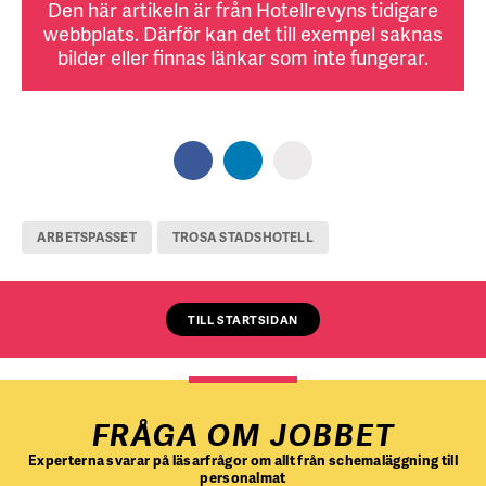
Den här artikeln är från Hotellrevyns tidigare
webbplats. Därför kan det till exempel saknas
bilder eller finnas länkar som inte fungerar.
ARBETSPASSET
TROSA STADSHOTELL
TILL STARTSIDAN
FRÅGA OM JOBBET
Experterna svarar på läsarfrågor om allt från schemaläggning till
personalmat