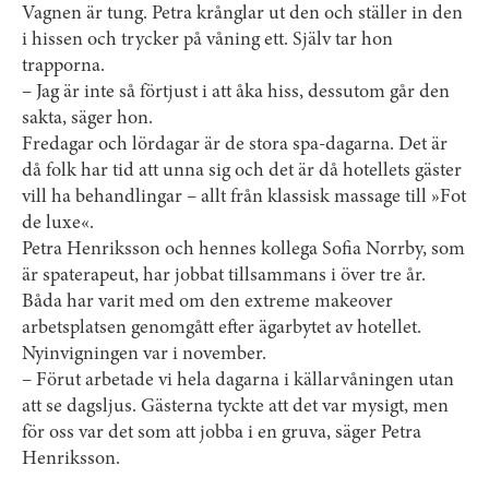
Vagnen är tung. Petra krånglar ut den och ställer in den
i hissen och trycker på våning ett. Själv tar hon
trapporna.
– Jag är inte så förtjust i att åka hiss, dessutom går den
sakta, säger hon.
Fredagar och lördagar är de stora spa-dagarna. Det är
då folk har tid att unna sig och det är då hotellets gäster
vill ha behandlingar – allt från klassisk massage till »Fot
de luxe«.
Petra Henriksson och hennes kollega Sofia Norrby, som
är spaterapeut, har jobbat tillsammans i över tre år.
Båda har varit med om den extreme makeover
arbetsplatsen genomgått efter ägarbytet av hotellet.
Nyinvigningen var i november.
– Förut arbetade vi hela dagarna i källar­våningen utan
att se dagsljus. Gästerna tyckte att det var mysigt, men
för oss var det som att jobba i en gruva, säger Petra
Henriksson.