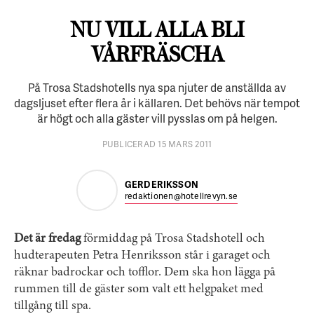
NU VILL ALLA BLI
VÅRFRÄSCHA
På Trosa Stadshotells nya spa njuter de anställda av
dagsljuset efter flera år i källaren. Det behövs när tempot
är högt och alla gäster vill pysslas om på helgen.
PUBLICERAD 15 MARS 2011
GERD ERIKSSON
redaktionen@hotellrevyn.se
Det är fredag
förmiddag på Trosa Stadshotell och
hudterapeuten Petra Henriksson står i garaget och
räknar badrockar och tofflor. Dem ska hon lägga på
rummen till de gäster som valt ett helgpaket med
tillgång till spa.