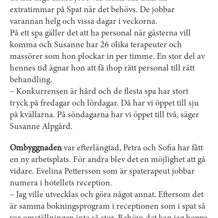
extratimmar på Spat när det behövs. De jobbar
varannan helg och vissa dagar i veckorna.
På ett spa gäller det att ha personal när gästerna vill
komma och Susanne har 26 olika terapeuter och
massörer som hon plockar in per timme. En stor del av
hennes tid ägnar hon att få ihop rätt personal till rätt
behandling.
– Konkurrensen är hård och de flesta spa har stort
tryck på fredagar och lördagar. Då har vi öppet till sju
på kvällarna. På söndagarna har vi öppet till två, säger
Susanne Alpgård.
Ombyggnaden
var ­efterlängtad, Petra och Sofia har fått
en ny arbetsplats. För andra blev det en möjlighet att gå
vidare. Evelina Pettersson som är spaterapeut jobbar
numera i hotellets reception.
– Jag ville utvecklas och göra något annat. Eftersom det
är samma boknings­program i receptionen som i spat så