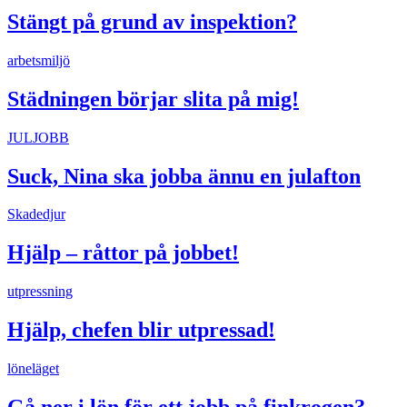
Stängt på grund av inspektion?
arbetsmiljö
Städningen börjar slita på mig!
JULJOBB
Suck, Nina ska jobba ännu en julafton
Skadedjur
Hjälp – råttor på jobbet!
utpressning
Hjälp, chefen blir utpressad!
löneläget
Gå ner i lön för ett jobb på finkrogen?