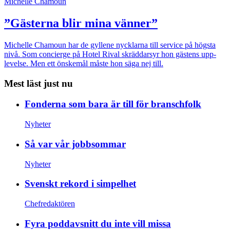
Michelle Chamoun
”Gästerna blir mina vänner”
Michelle Chamoun har de gyllene nycklarna till service på högsta
nivå. Som concierge på Hotel Rival skräddarsyr hon gästens upp­
levelse. Men ett önskemål måste hon säga nej till.
Mest läst just nu
Fonderna som bara är till för branschfolk
Nyheter
Så var vår jobbsommar
Nyheter
Svenskt rekord i simpelhet
Chefredaktören
Fyra poddavsnitt du inte vill missa