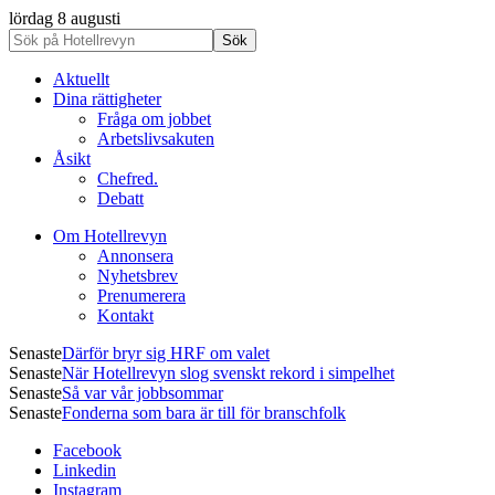
lördag 8 augusti
Aktuellt
Dina rättigheter
Fråga om jobbet
Arbetslivsakuten
Åsikt
Chefred.
Debatt
Om Hotellrevyn
Annonsera
Nyhetsbrev
Prenumerera
Kontakt
Senaste
Därför bryr sig HRF om valet
Senaste
När Hotellrevyn slog svenskt rekord i simpelhet
Senaste
Så var vår jobbsommar
Senaste
Fonderna som bara är till för branschfolk
Facebook
Linkedin
Instagram