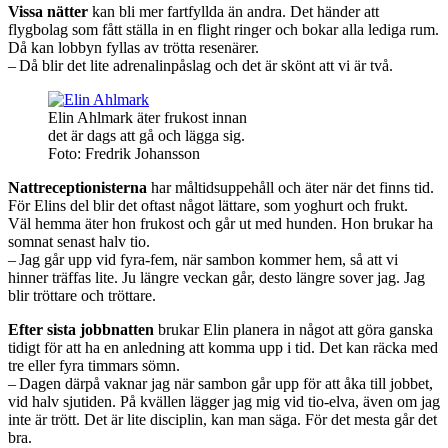
Vissa nätter
kan bli mer fartfyllda än andra. Det händer att
flygbolag som fått ställa in en flight ringer och bokar alla lediga rum.
Då kan lobbyn fyllas av trötta resenärer.
– Då blir det lite adrenalinpåslag och det är skönt att vi är två.
Elin Ahlmark äter frukost innan
det är dags att gå och lägga sig.
Foto: Fredrik Johansson
Nattreceptionisterna
har måltidsuppehåll och äter när det finns tid.
För Elins del blir det oftast något lättare, som yoghurt och frukt.
Väl hemma äter hon frukost och går ut med hunden. Hon brukar ha
somnat senast halv tio.
– Jag går upp vid fyra-fem, när sambon kommer hem, så att vi
hinner träffas lite. Ju längre veckan går, desto längre sover jag. Jag
blir tröttare och tröttare.
Efter sista jobbnatten
brukar Elin planera in något att göra ganska
tidigt för att ha en anledning att komma upp i tid. Det kan räcka med
tre eller fyra timmars sömn.
– Dagen därpå vaknar jag när sambon går upp för att åka till jobbet,
vid halv sjutiden. På kvällen lägger jag mig vid tio-elva, även om jag
inte är trött. Det är lite disciplin, kan man säga. För det mesta går det
bra.