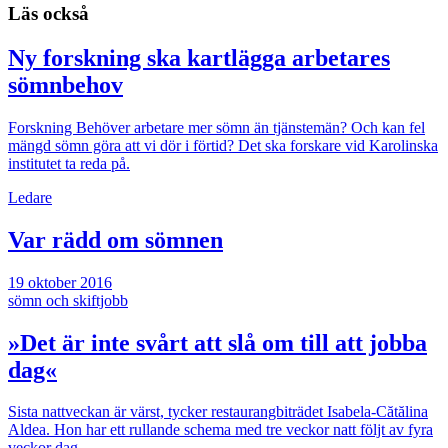
Läs också
Ny forskning ska kartlägga arbetares
sömnbehov
Forskning
Behöver arbetare mer sömn än tjänstemän? Och kan fel
mängd sömn göra att vi dör i förtid? Det ska forskare vid Karolinska
institutet ta reda på.
Ledare
Var rädd om sömnen
19 oktober 2016
sömn och skiftjobb
»Det är inte svårt att slå om till att jobba
dag«
Sista nattveckan är värst, tycker ­restaurangbiträdet Isabela-Cătălina
Aldea. Hon har ett rullande schema med ­tre veckor natt följt av fyra
veckor dag.