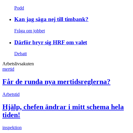
Podd
Kan jag säga nej till timbank?
Fråga om jobbet
Därför bryr sig HRF om valet
Debatt
Arbetslivsakuten
mertid
Får de runda nya mertidsreglerna?
Arbetstid
Hjälp, chefen ändrar i mitt schema hela
tiden!
inspektion