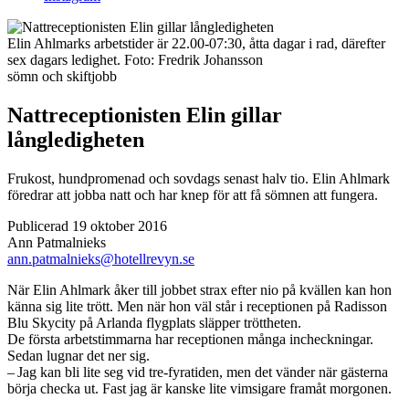
Elin Ahlmarks arbetstider är 22.00-07:30, åtta dagar i rad, därefter
sex dagars ledighet.
Foto:
Fredrik Johansson
sömn och skiftjobb
Nattreceptionisten Elin gillar
långledigheten
Frukost, hundpromenad och sovdags senast halv tio. Elin Ahlmark
föredrar att jobba natt och har knep för att få sömnen att fungera.
Publicerad 19 oktober 2016
Ann Patmalnieks
ann.patmalnieks@hotellrevyn.se
N
är Elin Ahlmark åker till jobbet strax efter nio på kvällen kan hon
känna sig lite trött. Men när hon väl står i receptionen på Radisson
Blu Skycity på Arlanda flygplats släpper tröttheten.
De första arbetstimmarna har receptionen många incheckningar.
Sedan lugnar det ner sig.
– Jag kan bli lite seg vid tre-fyratiden, men det vänder när gästerna
börja checka ut. Fast jag är kanske lite vimsigare framåt morgonen.