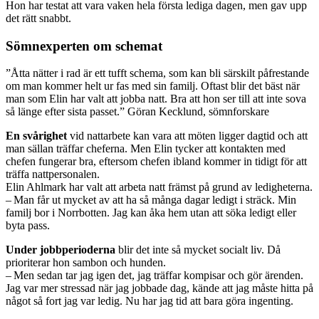
Hon har testat att vara vaken hela första ­lediga dagen, men gav upp
det rätt snabbt.
Sömnexperten om schemat
”Åtta nätter i rad är ett tufft schema, som kan bli särskilt påfrestande
om man kommer helt ur fas med sin familj. Oftast blir det bäst när
man som Elin har valt att jobba natt. Bra att hon ser till att inte sova
så länge efter sista passet.” Göran Kecklund, sömnforskare
En svårighet
vid nattarbete kan vara att möten ligger dagtid och att
man sällan träffar cheferna. Men Elin tycker att kontakten med
chefen fungerar bra, eftersom chefen ibland kommer in tidigt för att
träffa nattpersonalen.
Elin Ahlmark har valt att arbeta natt främst på grund av ledigheterna.
– Man får ut mycket av att ha så många dagar ledigt i sträck. Min
familj bor i Norrbotten. Jag kan åka hem utan att söka ledigt eller
byta pass.
Under jobbperioderna
blir det inte så mycket socialt liv. Då
prioriterar hon sambon och hunden.
– Men sedan tar jag igen det, jag träffar kompisar och gör ärenden.
Jag var mer stressad när jag jobbade dag, kände att jag måste hitta på
något så fort jag var ledig. Nu har jag tid att bara göra ingenting.