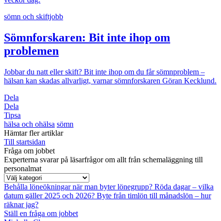
sömn och skiftjobb
Sömnforskaren: Bit inte ihop om
problemen
Jobbar du natt eller skift? Bit inte ihop om du får sömnproblem –
hälsan kan skadas allvarligt, varnar sömnforskaren Göran Kecklund.
Dela
Dela
Tipsa
hälsa och ohälsa
sömn
Hämtar fler artiklar
Till startsidan
Fråga om jobbet
Experterna svarar på läsarfrågor om allt från schemaläggning till
personalmat
Behålla löneökningar när man byter lönegrupp?
Röda dagar – vilka
datum gäller 2025 och 2026?
Byte från timlön till månadslön – hur
räknar jag?
Ställ en fråga om jobbet