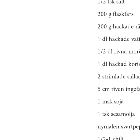
1/2 tsk salt
200 g fläskfärs
200 g hackade rä
1 dl hackade vat
1/2 dl rivna mor
1 dl hackad kori
2 strimlade salla
5 cm riven ingef
1 msk soja
1 tsk sesamolja
nymalen svartpe
1/2-1 chili