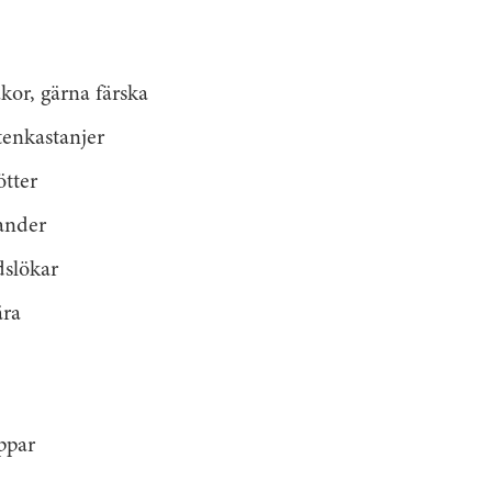
kor, gärna färska
tenkastanjer
ötter
ander
dslökar
ära
ppar