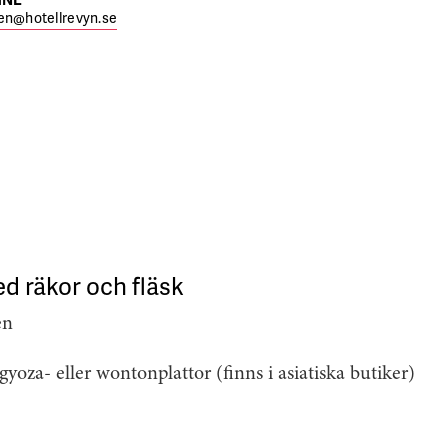
en@hotellrevyn.se
d räkor och fläsk
en
oza- eller wontonplattor (finns i asiatiska butiker)