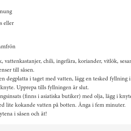
onung
s eller
samfrön
 vattenkastanjer, chili, ingefära, koriander, vitlök, sesam
nser till såsen.
n degplatta i taget med vatten, lägg en tesked fyllning 
 knyte. Upprepa tills fyllningen är slut.
s­insats (finns i asiatiska butiker) med olja, lägg i kny
ed lite kokande vatten på botten. Ånga i fem minuter.
tena i såsen och ät!