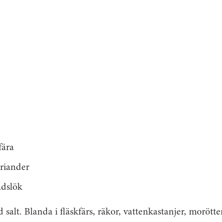
fära
riander
adslök
 salt. Blanda i fläskfärs, räkor, vattenkastanjer, morötte