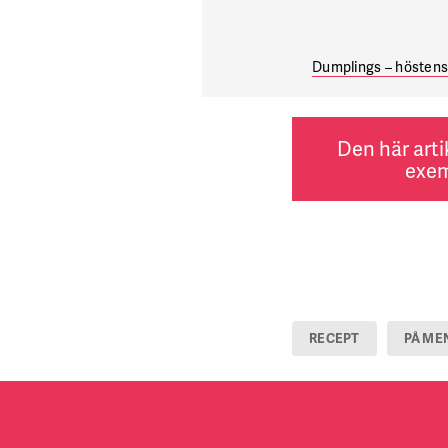
Dumplings – höstens
Den här arti
exem
RECEPT
PÅ ME