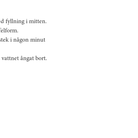
d fyllning i mitten.
felform.
 stek i någon minut
 vattnet ångat bort.