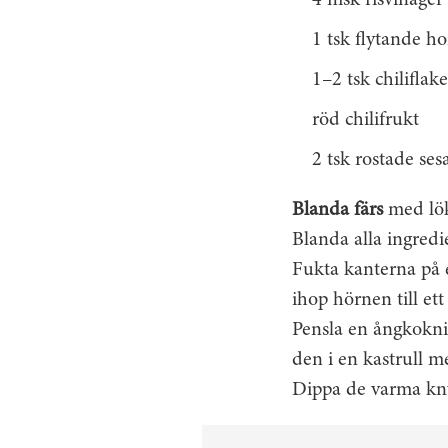
1 tsk flytande h
1–2 tsk chiliflake
röd chilifrukt
2 tsk rostade se
Blanda färs
med lök,
Blanda alla ingredie
Fukta kanterna på e
ihop hörnen till ett
Pensla en ångkokning
den i en kastrull m
Dippa de varma kny