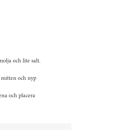
olja och lite salt.
i mitten och nyp
tena och placera