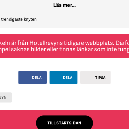
Läs mer…
 trendigaste knyten
keln är från Hotellrevyns tidigare webbplats. Därför
pel saknas bilder eller finnas länkar som inte fung
DELA
DELA
TIPSA
NYN
TILL STARTSIDAN