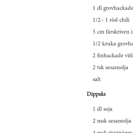
1 dl grovhackade
1/2– 1 röd chili
5 cm färskriven 
1/2 kruka grovha
2 finhackade vitl
2 tsk sesamolja
salt
Dippsås
1 dl soja
2 msk sesamolja
4 msk risvinäger