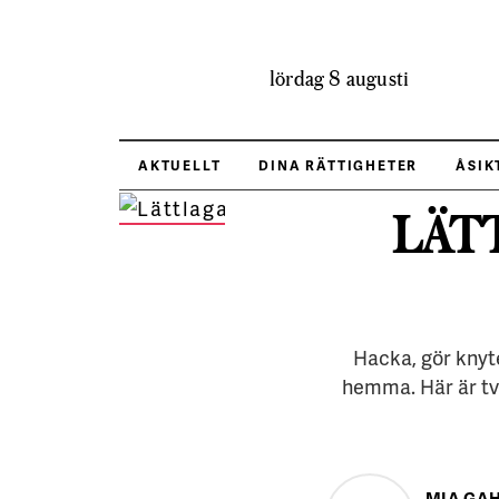
lördag 8 augusti
AKTUELLT
DINA RÄTTIGHETER
ÅSIK
LÄT
Kycklingdumplings och pots
FOTO:
Stefan Wettainen
Hacka, gör knyte
hemma. Här är tv
MIA GA