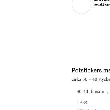
redaktion
Potstickers me
cirka 30 – 40 styck
30-40 dimsum-, gy
1 ägg