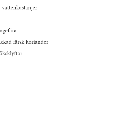
 vattenkastanjer
ingefära
ckad färsk koriander
öksklyftor