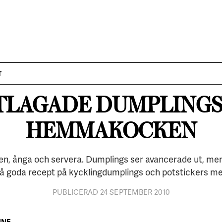
PÅ MENYN
Artikel från gamla Hotellrevyn.se
T
TLAGADE DUMPLINGS
tickers.
HEMMAKOCKEN
n, ånga och servera. Dumplings ser avancerade ut, men 
å goda recept på kycklingdumplings och potstickers med
PUBLICERAD 24 SEPTEMBER 2010
HNE