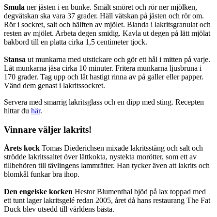
Smula
ner jästen i en bunke. Smält smöret och rör ner mjölken,
degvätskan ska vara 37 grader. Häll vätskan på jästen och rör om.
Rör i sockret, salt och hälften av mjölet. Blanda i lakritsgranulat och
resten av mjölet. Arbeta degen smidig. Kavla ut degen på lätt mjölat
bakbord till en platta cirka 1,5 centimeter tjock.
Stansa
ut munkarna med utstickare och gör ett hål i mitten på varje.
Låt munkarna jäsa cirka 10 minuter. Fritera munkarna ljusbruna i
170 grader. Tag upp och låt hastigt rinna av på galler eller papper.
Vänd dem genast i lakritssockret.
Servera med smarrig lakritsglass och en dipp med sting. Recepten
hittar du
här
.
Vinnare väljer lakrits!
Årets kock
Tomas Diederichsen mixade lakritsstång och salt och
strödde lakritssaltet över lättkokta, nystekta morötter, som ett av
tillbehören till tävlingens lammrätter. Han tycker även att lakrits och
blomkål funkar bra ihop.
Den engelske kocken
Hestor Blumenthal bjöd på lax toppad med
ett tunt lager lakritsgelé redan 2005, året då hans restaurang The Fat
Duck blev utsedd till världens bästa.