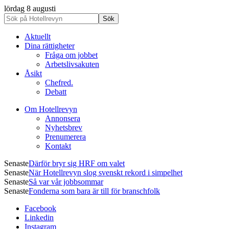
lördag 8 augusti
Aktuellt
Dina rättigheter
Fråga om jobbet
Arbetslivsakuten
Åsikt
Chefred.
Debatt
Om Hotellrevyn
Annonsera
Nyhetsbrev
Prenumerera
Kontakt
Senaste
Därför bryr sig HRF om valet
Senaste
När Hotellrevyn slog svenskt rekord i simpelhet
Senaste
Så var vår jobbsommar
Senaste
Fonderna som bara är till för branschfolk
Facebook
Linkedin
Instagram