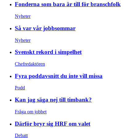
Fonderna som bara är till för branschfolk
Nyheter
Så var vår jobbsommar
Nyheter
Svenskt rekord i simpelhet
Chefredaktören
Fyra poddavsnitt du inte vill missa
Podd
Kan jag säga nej till timbank?
Fråga om jobbet
Därför bryr sig HRF om valet
Debatt