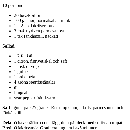
10 portioner
20 havskräftor
100 g smör, normalsaltat, mjukt
1 – 2 tsk lakritsgranulat
3 msk nyriven parmesanost
1 tsk fänkålsdill, hackad
Sallad
1/2 fänkål
1 citron, finrivet skal och saft
1 msk olivolja
1 gulbeta
1 polkabeta
4 gröna sparrisstänglar
dill
flingsalt
svartpeppar från kvarn
Sätt
ugnen på 225 grader. Rör ihop smör, lakrits, parmesanost och
fänkålsdill.
Dela
på havskräftorna och lägg dem på bleck med snittytan uppåt.
Bred på lakritssmör. Gratinera i ugnen i 4-5 minuter.