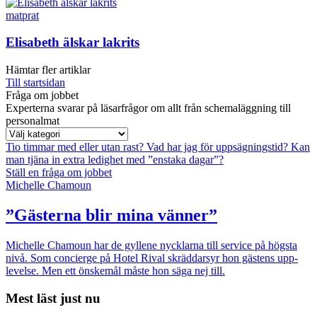
matprat
Elisabeth älskar lakrits
Hämtar fler artiklar
Till startsidan
Fråga om jobbet
Experterna svarar på läsarfrågor om allt från schemaläggning till
personalmat
Tio timmar med eller utan rast?
Vad har jag för uppsägningstid?
Kan
man tjäna in extra ledighet med ”enstaka dagar”?
Ställ en fråga om jobbet
Michelle Chamoun
”Gästerna blir mina vänner”
Michelle Chamoun har de gyllene nycklarna till service på högsta
nivå. Som concierge på Hotel Rival skräddarsyr hon gästens upp­
levelse. Men ett önskemål måste hon säga nej till.
Mest läst just nu