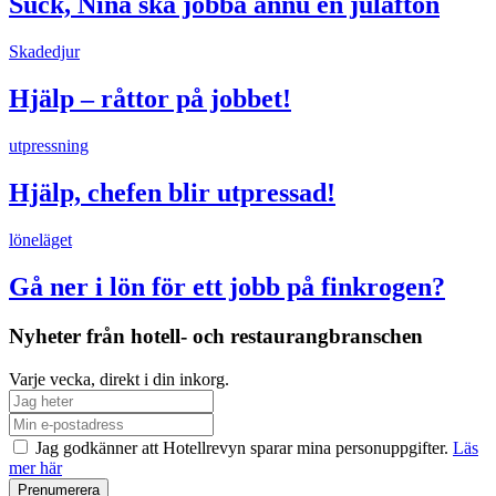
Suck, Nina ska jobba ännu en julafton
Skadedjur
Hjälp – råttor på jobbet!
utpressning
Hjälp, chefen blir utpressad!
löneläget
Gå ner i lön för ett jobb på finkrogen?
Nyheter från hotell- och restaurangbranschen
Varje vecka, direkt i din inkorg.
Jag godkänner att Hotellrevyn sparar mina personuppgifter.
Läs
mer här