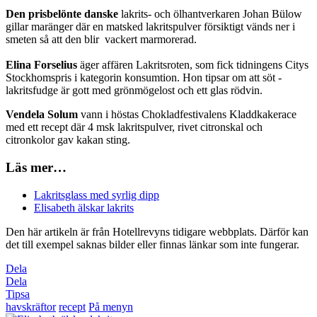
Den prisbelönte danske
­lakrits- och öl­hantverkaren Johan Bülow
gillar maränger där en matsked lakritspulver försiktigt vänds ner i
smeten så att den blir vackert marmorerad.
Elina Forselius
äger affären Lakritsroten, som fick tidningens Citys
Stockhomspris i kategorin konsumtion. Hon tipsar om att söt ­
lakritsfudge är gott med grönmögelost och ett glas rödvin.
Vendela Solum
vann i höstas Chokladfestivalens Kladdkakerace
med ett recept där 4 msk lakritspulver, rivet citronskal och
citronkolor gav kakan sting.
Läs mer…
Lakritsglass med syrlig dipp
Elisabeth älskar lakrits
Den här artikeln är från Hotellrevyns tidigare webbplats. Därför kan
det till exempel saknas bilder eller finnas länkar som inte fungerar.
Dela
Dela
Tipsa
havskräftor
recept
På menyn