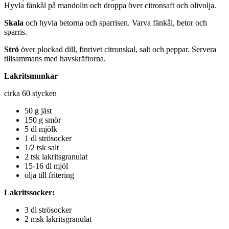
Hyvla fänkål på mandolin och droppa över citronsaft och olivolja.
Skala
och hyvla betorna och sparrisen. Varva fänkål, betor och
sparris.
Strö
över plockad dill, finrivet citronskal, salt och peppar. Servera
tillsammans med havskräftorna.
Lakritsmunkar
cirka 60 stycken
50 g jäst
150 g smör
5 dl mjölk
1 dl strösocker
1/2 tsk salt
2 tsk lakritsgranulat
15-16 dl mjöl
olja till fritering
Lakritssocker:
3 dl strösocker
2 msk lakritsgranulat