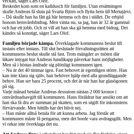
veckan, säger Lars Olof.
Beskedet kom som en kalldusch för familjen. Utan ersättningen
skulle Andreas få sluta på Svarta Björn och flytta hem till Mertajärvi.
– Då skulle han ha fått gå här hemma och dra i stället. De erbjöd
honom hemvårdsbidrag. Men vänta nu, sa jag, han är 32 år gammal
och har ett jobb. Och ni vill att han ska gå hemma med bidrag. Det
kändes så konstigt, säger Lars Olof.
Familjen började kämpa.
Överklagade kommunens beslut till
instans efter instans. Till slut beslutade förvaltningsrätten att
kommunens beslut skulle stå fast. Trots mängder av möten där
läkare intygat hur Andreas handikapp ­påverkar hans möjligheter.
Men så i höstas ändrade sig plötsligt kommunen igen.
– Nu är det 40 timmar igen. Fast behovet är egentligen större. Han
kan inte klara sig själv, han behöver hjälp med alla grundläggande
behov. Han ser bara 25 procent, och det är när han har glasögonen
på sig.
Varje månad betalar Andreas dessutom nästan 2 000 kronor i
omvårdnadsavgift till kommunen. Hans föräldrar har ansökt om att
han ska få dra av summan på skatten, som en utgift för inkoms­tens
förvärvande. Men hittills har det blivit nej.
– Han måste alltså betala för att kunna arbeta. Jag förstår att
kommunen måste få pengarna, men det borde vara avdragsgillt. Men
vi orkar inte överklaga det nu.