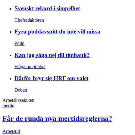
Svenskt rekord i simpelhet
Chefredaktören
Fyra poddavsnitt du inte vill missa
Podd
Kan jag säga nej till timbank?
Fråga om jobbet
Därför bryr sig HRF om valet
Debatt
Arbetslivsakuten
mertid
Får de runda nya mertidsreglerna?
Arbetstid