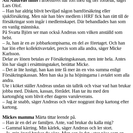
Att Andreas finns
i arbetslivet har fört med sig fler fördelar, säger
Lars Olof.
– Han har aldrig blivit beviljad någon barnförsäkring eller
sjukförsäkring. Men när han blev medlem i HRF fick han rätt till de
försäkringar som ingår i medlemskapet. Där behandlades han som
en vanlig människa.
På Svarta Björn ser man också Andreas som vilken anställd som
helst.
– Ja, han är en av jobbarkompisarna, en del av företaget. Och han
har lön efter kollektivavtalet, precis som alla andra, säger Micke
Karlsson.
Delar av lönen betalas av Försäkringskassan, men inte hela. Antes
lön har slagit i ersättningstaket, berättar Micke.
– Det är lite lustigt, han kan inte få mer än en viss summa enligt
Försäkringskassan. Men han ska ju ha höjningarna i avtalet som alla
andra.
Ute i köket ställer Andreas undan sin tallrik och visar vad han brukar
jobba med. Disken, kassan, förrådet. Han tar itu med den
kartonghög som blivit efter dagens varuleverans.
– Jag är snabb, säger Andreas och viker noggrant ihop kartong efter
kartong.
Mickes mamma
Märta tittar leende på.
– Han är en del av familjen. Ante, vad brukar du kalla mig?
– Gammal kärring. Min kärlek, säger ­Andreas och ler stort.