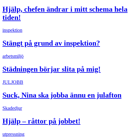
Hjälp, chefen ändrar i mitt schema hela
tiden!
inspektion
Stängt på grund av inspektion?
arbetsmiljö
Städningen börjar slita på mig!
JULJOBB
Suck, Nina ska jobba ännu en julafton
Skadedjur
Hjälp – råttor på jobbet!
utpressning