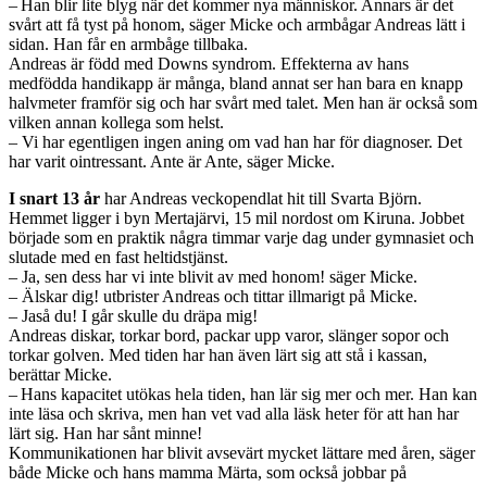
– Han blir lite blyg när det kommer nya människor. Annars är det
svårt att få tyst på honom, säger Micke och armbågar Andreas lätt i
sidan. Han får en armbåge tillbaka.
Andreas är född med Downs syndrom. Effekterna av hans
medfödda handikapp är många, bland annat ser han bara en knapp
halvmeter framför sig och har svårt med talet. Men han är också som
vilken annan kollega som helst.
– Vi har egentligen ingen aning om vad han har för diagnoser. Det
har varit ointressant. Ante är Ante, säger Micke.
I snart 13 år
har Andreas veckopendlat hit till Svarta Björn.
Hemmet ligger i byn Mertajärvi, 15 mil nordost om Kiruna. Jobbet
började som en praktik några timmar varje dag under gymnasiet och
slutade med en fast heltidstjänst.
– Ja, sen dess har vi inte blivit av med honom! säger Micke.
– Älskar dig! utbrister Andreas och tittar illmarigt på Micke.
– Jaså du! I går skulle du dräpa mig!
Andreas diskar, torkar bord, packar upp varor, slänger sopor och
torkar golven. Med tiden har han även lärt sig att stå i kassan,
berättar Micke.
– Hans kapacitet utökas hela tiden, han lär sig mer och mer. Han kan
inte läsa och skriva, men han vet vad alla läsk heter för att han har
lärt sig. Han har sånt minne!
Kommunikationen har blivit avsevärt mycket lättare med åren, säger
både Micke och hans mamma Märta, som också jobbar på