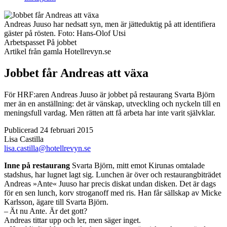
Andreas Juuso har nedsatt syn, men är jätte­duktig på att identifiera
gäster på rösten.
Foto:
Hans-Olof Utsi
Arbetspasset
På jobbet
Artikel från gamla Hotellrevyn.se
Jobbet får Andreas att växa
För HRF:aren Andreas Juuso är jobbet på restaurang Svarta Björn
mer än en anställning: det är vänskap, utveckling och nyckeln till en
meningsfull vardag. Men rätten att få arbeta har inte varit självklar.
Publicerad 24 februari 2015
Lisa Castilla
lisa.castilla@hotellrevyn.se
Inne på restaurang
Svarta Björn, mitt emot Kirunas omtalade
stadshus, har lugnet lagt sig. Lunchen är över och restaurangbiträdet
Andreas »Ante« Juuso har precis diskat undan disken. Det är dags
för en sen lunch, korv stroganoff med ris. Han får sällskap av Micke
Karlsson, ägare till Svarta Björn.
– Ät nu Ante. Är det gott?
Andreas tittar upp och ler, men säger inget.