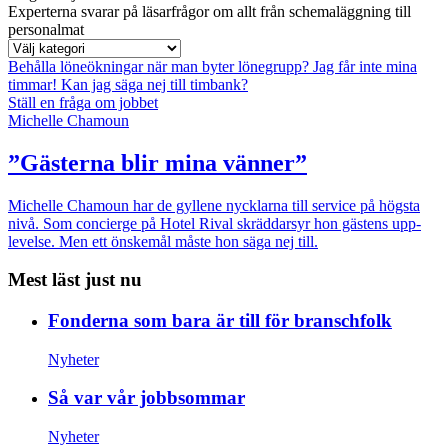
Experterna svarar på läsarfrågor om allt från schemaläggning till
personalmat
Behålla löneökningar när man byter lönegrupp?
Jag får inte mina
timmar!
Kan jag säga nej till timbank?
Ställ en fråga om jobbet
Michelle Chamoun
”Gästerna blir mina vänner”
Michelle Chamoun har de gyllene nycklarna till service på högsta
nivå. Som concierge på Hotel Rival skräddarsyr hon gästens upp­
levelse. Men ett önskemål måste hon säga nej till.
Mest läst just nu
Fonderna som bara är till för branschfolk
Nyheter
Så var vår jobbsommar
Nyheter