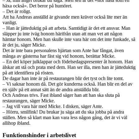
– Ja, min ängel brukar du säga. Men sen är det »stor näsa som en
häxa också«. Det beror på humöret.
– Det är roligt.
Att ha Andreas anställd är givande men kräver också lite mer än
vanligt.
– Han är jätteduktig på att arbeta. Samtidigt är det ett ansvar. Man
släpper ju inte iväg honom härifrån utan att man vet att någon
hämtar honom. Men han skulle inte vara här om det inte funkade, så
är det ju, säger Micke.
Det är inte bara personalens hjärtan som Ante har fångat, även
många av gästerna har fäst sig vid honom, berättar Micke.
– En del köper julklappar och födelsedagspresenter åt honom. Han
älskar att stå och prata med dem. Han ser illa, men han är jätte­duktig
på att identifiera på rösten.
De dagar han inte är på restaurangen blir det tyst och lite tomt.
– Vi saknar honom då. Det gör kunderna också. Han blir en del av
en själv på ett annat sätt än de andra anställda blir.
Och Andreas trivs. Fast ibland säger han att han ska sluta på
restaurangen, säger Micke.
– Jag vill vara här med Micke. I disken, säger Ante.
– Hörru, smilfink! Du brukar ju säga att du ska jobba på andra
ställen. Men så klart man kan vara less någon gång, det är vi väl
allihop ibland.
Funktionshinder i arbetslivet