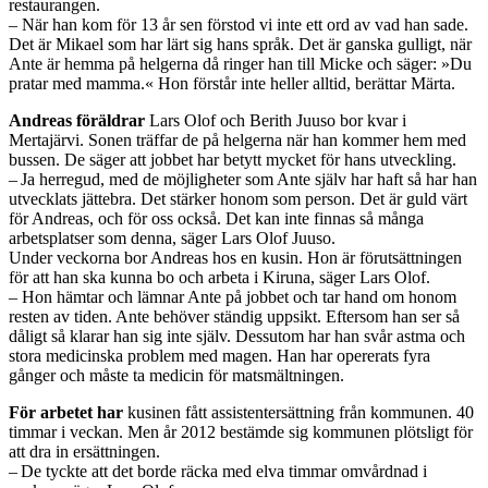
restaurangen.
– När han kom för 13 år sen förstod vi inte ett ord av vad han sade.
Det är Mikael som har lärt sig hans språk. Det är ganska gulligt, när
Ante är hemma på helgerna då ringer han till Micke och säger: »Du
pratar med mamma.« Hon förstår inte heller alltid, berättar Märta.
Andreas föräldrar
Lars Olof och Berith Juuso bor kvar i
Mertajärvi. Sonen träffar de på helgerna när han kommer hem med
bussen. De säger att jobbet har betytt mycket för hans utveckling.
– Ja herregud, med de möjligheter som Ante själv har haft så har han
utvecklats jättebra. Det stärker honom som person. Det är guld värt
för Andreas, och för oss också. Det kan inte finnas så många
arbetsplatser som denna, säger Lars Olof Juuso.
Under veckorna bor Andreas hos en kusin. Hon är förutsättningen
för att han ska kunna bo och arbeta i Kiruna, säger Lars Olof.
– Hon hämtar och lämnar Ante på jobbet och tar hand om honom
resten av tiden. Ante behöver ständig uppsikt. Eftersom han ser så
dåligt så klarar han sig inte själv. Dessutom har han svår astma och
stora medicinska problem med magen. Han har opererats fyra
gånger och måste ta medicin för matsmältningen.
För arbetet har
kusinen fått assistentersättning från kommunen. 40
timmar i veckan. Men år 2012 bestämde sig kommunen plötsligt för
att dra in ersättningen.
– De tyckte att det borde räcka med elva timmar omvårdnad i