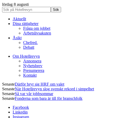
lördag 8 augusti
Aktuellt
Dina rättigheter
Fråga om jobbet
Arbetslivsakuten
Åsikt
Chefred.
Debatt
Om Hotellrevyn
Annonsera
Nyhetsbrev
Prenumerera
Kontakt
Senaste
Därför bryr sig HRF om valet
Senaste
När Hotellrevyn slog svenskt rekord i simpelhet
Senaste
Så var vår jobbsommar
Senaste
Fonderna som bara är till för branschfolk
Facebook
Linkedin
Instagram